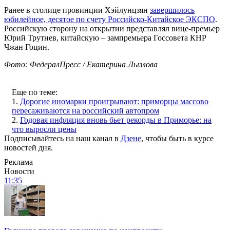
Ранее в столице провинции Хэйлунцзян
завершилось
юбилейное, десятое по счету Российско-Китайское ЭКСПО
.
Российскую сторону на открытии представлял вице-премьер
Юрий Трутнев, китайскую – зампремьера Госсовета КНР
Чжан Гоцин.
Фото: ФедералПресс / Екатерина Лызлова
Еще по теме:
1.
Дорогие иномарки проигрывают: приморцы массово
пересаживаются на российский автопром
2.
Годовая инфляция вновь бьет рекорды в Приморье: на
что выросли цены
Подписывайтесь на наш канал в
Дзене
, чтобы быть в курсе
новостей дня.
Реклама
Новости
11:35