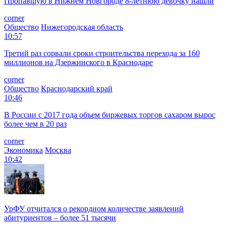
Пропавшую в Нижнем Новгороде 8-летнюю девочку нашли
corner
Общество
Нижегородская область
10:57
Третий раз сорвали сроки строительства перехода за 160
миллионов на Дзержинского в Краснодаре
corner
Общество
Краснодарский край
10:46
В России с 2017 года объем биржевых торгов сахаром вырос
более чем в 20 раз
corner
Экономика
Москва
10:42
УрФУ отчитался о рекордном количестве заявлений
абитуриентов – более 51 тысячи