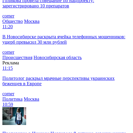
Голикова провела совещание по нацпроекту:
зарегистрировано 10 препаратов
corner
Общество
Москва
11:20
В Новосибирске раскрыта ячейка телефонных мошенников:
ущерб превысил 30 млн рублей
corner
Происшествия
Новосибирская область
Реклама
11:15
Политолог раскрыл мрачные перспективы украинских
беженцев в Европе
corner
Политика
Москва
10:59