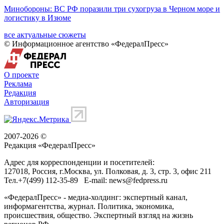
Минобороны: ВС РФ поразили три сухогруза в Черном море и
логистику в Изюме
все актуальные сюжеты
© Информационное агентство «ФедералПресс»
О проекте
Реклама
Редакция
Авторизация
2007-2026 ©
Редакция «
ФедералПресс
»
Адрес для корреспонденции и посетителей:
127018
, Россия, г.
Москва
,
ул. Полковая, д. 3, стр. 3
, офис 211
Тел.
+7(499) 112-35-89
E-mail:
news@fedpress.ru
«ФедералПресс» - медиа-холдинг: экспертный канал,
информагентства, журнал. Политика, экономика,
происшествия, общество. Экспертный взгляд на жизнь