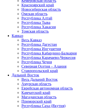
Кемеровская область
Красноярский край
Новосибирская область
Омская область
Республика Алтай
Республика Тыва
Республика Хакасия
Томская область
Кавказ
Весь Кавказ
Республика Дагестан
Республика Ингушетия
Республика Кабардино-Балкария
Республика Карачаево-Черкесия
Республика Чечня
Северная Осетия – Алания
Ставропольский край
Дальний Восток
Весь Дальний Восток
Амурская область
Еврейская автономная область
Камчатский край
Магаданская область
Приморский край
Республика Саха (Якутия)