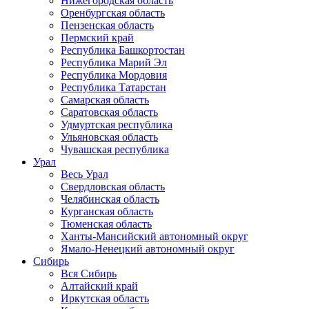
Нижегородская область
Оренбургская область
Пензенская область
Пермский край
Республика Башкортостан
Республика Марий Эл
Республика Мордовия
Республика Татарстан
Самарская область
Саратовская область
Удмуртская республика
Ульяновская область
Чувашская республика
Урал
Весь Урал
Свердловская область
Челябинская область
Курганская область
Тюменская область
Ханты-Мансийский автономный округ
Ямало-Ненецкий автономный округ
Сибирь
Вся Сибирь
Алтайский край
Иркутская область