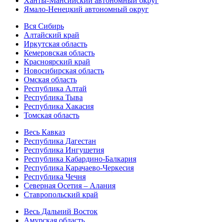
Ханты-Мансийский автономный округ
Ямало-Ненецкий автономный округ
Вся Сибирь
Алтайский край
Иркутская область
Кемеровская область
Красноярский край
Новосибирская область
Омская область
Республика Алтай
Республика Тыва
Республика Хакасия
Томская область
Весь Кавказ
Республика Дагестан
Республика Ингушетия
Республика Кабардино-Балкария
Республика Карачаево-Черкесия
Республика Чечня
Северная Осетия – Алания
Ставропольский край
Весь Дальний Восток
Амурская область