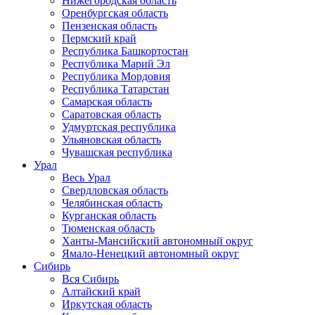
Нижегородская область
Оренбургская область
Пензенская область
Пермский край
Республика Башкортостан
Республика Марий Эл
Республика Мордовия
Республика Татарстан
Самарская область
Саратовская область
Удмуртская республика
Ульяновская область
Чувашская республика
Урал
Весь Урал
Свердловская область
Челябинская область
Курганская область
Тюменская область
Ханты-Мансийский автономный округ
Ямало-Ненецкий автономный округ
Сибирь
Вся Сибирь
Алтайский край
Иркутская область