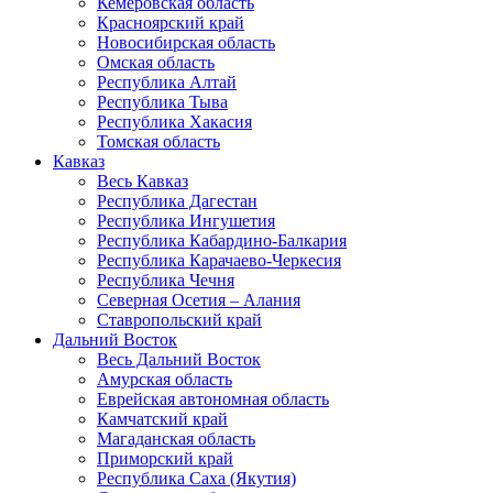
Кемеровская область
Красноярский край
Новосибирская область
Омская область
Республика Алтай
Республика Тыва
Республика Хакасия
Томская область
Кавказ
Весь Кавказ
Республика Дагестан
Республика Ингушетия
Республика Кабардино-Балкария
Республика Карачаево-Черкесия
Республика Чечня
Северная Осетия – Алания
Ставропольский край
Дальний Восток
Весь Дальний Восток
Амурская область
Еврейская автономная область
Камчатский край
Магаданская область
Приморский край
Республика Саха (Якутия)