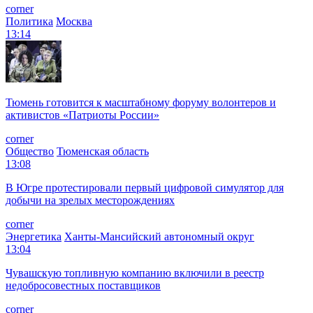
corner
Политика
Москва
13:14
Тюмень готовится к масштабному форуму волонтеров и
активистов «Патриоты России»
corner
Общество
Тюменская область
13:08
В Югре протестировали первый цифровой симулятор для
добычи на зрелых месторождениях
corner
Энергетика
Ханты-Мансийский автономный округ
13:04
Чувашскую топливную компанию включили в реестр
недобросовестных поставщиков
corner