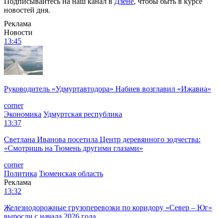
Подписывайтесь на наш канал в
Дзене
, чтобы быть в курсе
новостей дня.
Реклама
Новости
13:45
Руководитель «Удмуртавтодора» Набиев возглавил «Ижавиа»
corner
Экономика
Удмуртская республика
13:37
Светлана Иванова посетила Центр деревянного зодчества:
«Смотришь на Тюмень другими глазами»
corner
Политика
Тюменская область
Реклама
13:32
Железнодорожные грузоперевозки по коридору «Север – Юг»
выросли с начала 2026 года