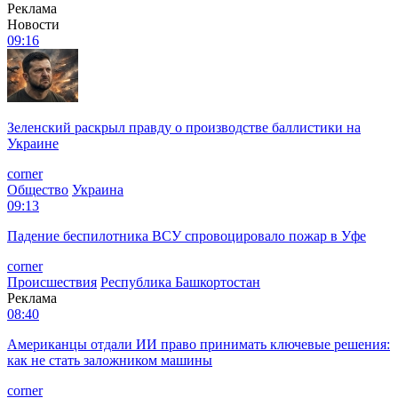
Реклама
Новости
09:16
Зеленский раскрыл правду о производстве баллистики на
Украине
corner
Общество
Украина
09:13
Падение беспилотника ВСУ спровоцировало пожар в Уфе
corner
Происшествия
Республика Башкортостан
Реклама
08:40
Американцы отдали ИИ право принимать ключевые решения:
как не стать заложником машины
corner