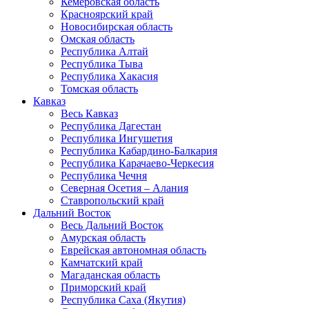
Кемеровская область
Красноярский край
Новосибирская область
Омская область
Республика Алтай
Республика Тыва
Республика Хакасия
Томская область
Кавказ
Весь Кавказ
Республика Дагестан
Республика Ингушетия
Республика Кабардино-Балкария
Республика Карачаево-Черкесия
Республика Чечня
Северная Осетия – Алания
Ставропольский край
Дальний Восток
Весь Дальний Восток
Амурская область
Еврейская автономная область
Камчатский край
Магаданская область
Приморский край
Республика Саха (Якутия)