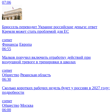
07:06
Брюссель переводит Украине российские деньги: ответ
Кремля может стать проблемой для EC
corner
Финансы
Европа
06:55
Малков поручил включить отработку действий при
воздушной тревоге в тренировки в школах
corner
Общество
Рязанская область
06:30
Сколько коротких рабочих недель будет у россиян в 2027 году:
подробности
corner
Общество
Москва
06:00