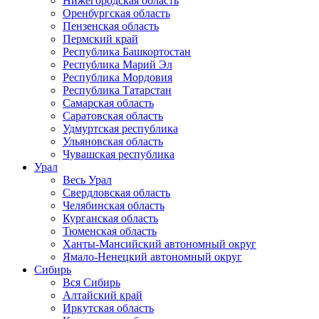
Нижегородская область
Оренбургская область
Пензенская область
Пермский край
Республика Башкортостан
Республика Марий Эл
Республика Мордовия
Республика Татарстан
Самарская область
Саратовская область
Удмуртская республика
Ульяновская область
Чувашская республика
Урал
Весь Урал
Свердловская область
Челябинская область
Курганская область
Тюменская область
Ханты-Мансийский автономный округ
Ямало-Ненецкий автономный округ
Сибирь
Вся Сибирь
Алтайский край
Иркутская область