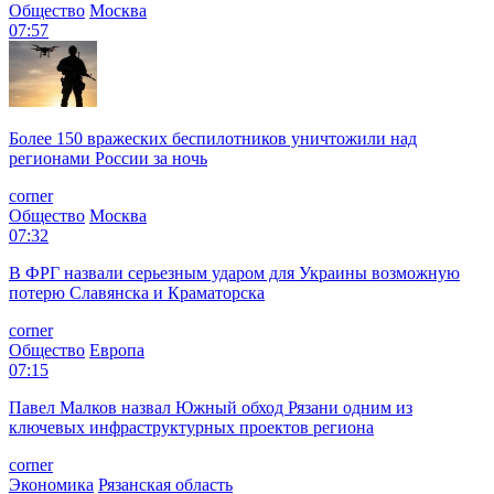
Общество
Москва
07:57
Более 150 вражеских беспилотников уничтожили над
регионами России за ночь
corner
Общество
Москва
07:32
В ФРГ назвали серьезным ударом для Украины возможную
потерю Славянска и Краматорска
corner
Общество
Европа
07:15
Павел Малков назвал Южный обход Рязани одним из
ключевых инфраструктурных проектов региона
corner
Экономика
Рязанская область