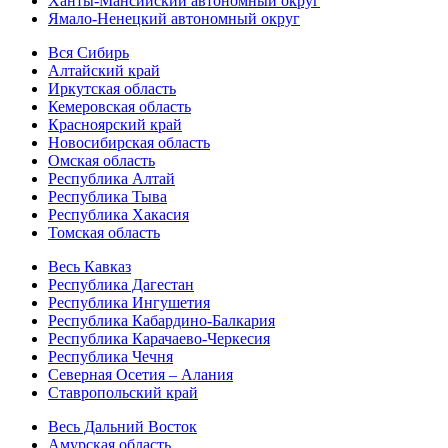
Ханты-Мансийский автономный округ
Ямало-Ненецкий автономный округ
Вся Сибирь
Алтайский край
Иркутская область
Кемеровская область
Красноярский край
Новосибирская область
Омская область
Республика Алтай
Республика Тыва
Республика Хакасия
Томская область
Весь Кавказ
Республика Дагестан
Республика Ингушетия
Республика Кабардино-Балкария
Республика Карачаево-Черкесия
Республика Чечня
Северная Осетия – Алания
Ставропольский край
Весь Дальний Восток
Амурская область