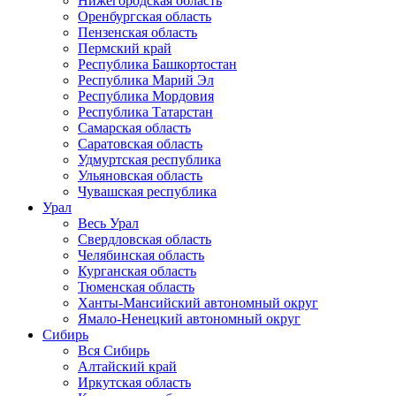
Нижегородская область
Оренбургская область
Пензенская область
Пермский край
Республика Башкортостан
Республика Марий Эл
Республика Мордовия
Республика Татарстан
Самарская область
Саратовская область
Удмуртская республика
Ульяновская область
Чувашская республика
Урал
Весь Урал
Свердловская область
Челябинская область
Курганская область
Тюменская область
Ханты-Мансийский автономный округ
Ямало-Ненецкий автономный округ
Сибирь
Вся Сибирь
Алтайский край
Иркутская область