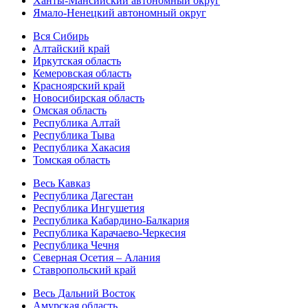
Ханты-Мансийский автономный округ
Ямало-Ненецкий автономный округ
Вся Сибирь
Алтайский край
Иркутская область
Кемеровская область
Красноярский край
Новосибирская область
Омская область
Республика Алтай
Республика Тыва
Республика Хакасия
Томская область
Весь Кавказ
Республика Дагестан
Республика Ингушетия
Республика Кабардино-Балкария
Республика Карачаево-Черкесия
Республика Чечня
Северная Осетия – Алания
Ставропольский край
Весь Дальний Восток
Амурская область