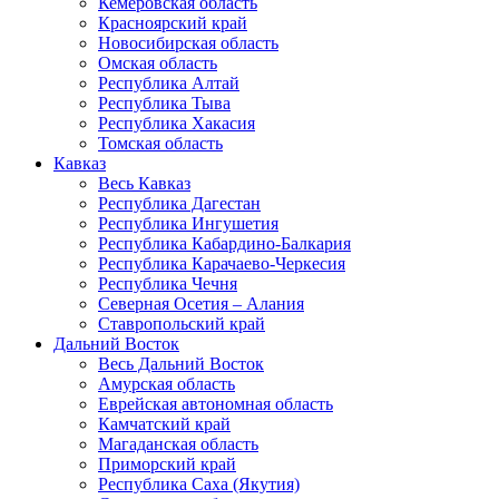
Кемеровская область
Красноярский край
Новосибирская область
Омская область
Республика Алтай
Республика Тыва
Республика Хакасия
Томская область
Кавказ
Весь Кавказ
Республика Дагестан
Республика Ингушетия
Республика Кабардино-Балкария
Республика Карачаево-Черкесия
Республика Чечня
Северная Осетия – Алания
Ставропольский край
Дальний Восток
Весь Дальний Восток
Амурская область
Еврейская автономная область
Камчатский край
Магаданская область
Приморский край
Республика Саха (Якутия)