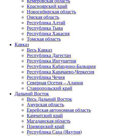
Кемеровская область
Красноярский край
Новосибирская область
Омская область
Республика Алтай
Республика Тыва
Республика Хакасия
Томская область
Кавказ
Весь Кавказ
Республика Дагестан
Республика Ингушетия
Республика Кабардино-Балкария
Республика Карачаево-Черкесия
Республика Чечня
Северная Осетия – Алания
Ставропольский край
Дальний Восток
Весь Дальний Восток
Амурская область
Еврейская автономная область
Камчатский край
Магаданская область
Приморский край
Республика Саха (Якутия)