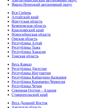
Ханты-Мансийский автономный округ
Ямало-Ненецкий автономный округ
Вся Сибирь
Алтайский край
Иркутская область
Кемеровская область
Красноярский край
Новосибирская область
Омская область
Республика Алтай
Республика Тыва
Республика Хакасия
Томская область
Весь Кавказ
Республика Дагестан
Республика Ингушетия
Республика Кабардино-Балкария
Республика Карачаево-Черкесия
Республика Чечня
Северная Осетия – Алания
Ставропольский край
Весь Дальний Восток
Амурская область