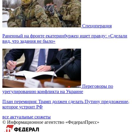
Спецоперация
Раненный на фронте екатеринбуржец ищет правду: «Сделали
вид, что задания не было»
Переговоры по
урегулированию конфликта на Украине
План перемирия: Трамп должен сделать Путину предложение,
которое устроит РФ
все актуальные сюжеты
© Информационное агентство «ФедералПресс»