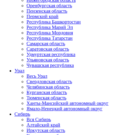
Нижегородская область
Оренбургская область
Пензенская область
Пермский край
Республика Башкортостан
Республика Марий Эл
Республика Мордовия
Республика Татарстан
Самарская область
Саратовская область
Удмуртская республика
Ульяновская область
Чувашская республика
Урал
Весь Урал
Свердловская область
Челябинская область
Курганская область
Тюменская область
Ханты-Мансийский автономный округ
Ямало-Ненецкий автономный округ
Сибирь
Вся Сибирь
Алтайский край
Иркутская область