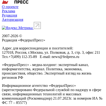
О проекте
Реклама
Редакция
Авторизация
2007-2026 ©
Редакция «
ФедералПресс
»
Адрес для корреспонденции и посетителей:
127018
, Россия, г.
Москва
,
ул. Полковая, д. 3, стр. 3
, офис 211
Тел.
+7(499) 112-35-89
E-mail:
news@fedpress.ru
«ФедералПресс» - медиа-холдинг: экспертный канал,
информагентства, журнал. Политика, экономика,
происшествия, общество. Экспертный взгляд на жизнь
регионов РФ
Информационное агентство «ФедералПресс»
(зарегистрировано Федеральной службой по надзору в сфере
связи, информационных технологий и массовых
коммуникаций (Роскомнадзор) 21.07.2023г. за номером ИА №
ФС 77 – 85577)