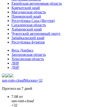
Еврейская автономная область
Камчатский край
Магаданская область
Приморский край
Республика Саха (Якутия)
Сахалинская область
Хабаровский край
Чукотский автономный округ
Забайкальский край
Республика Бурятия
Весь Донбасс
Запорожская область
Херсонская область
ЛНР
ДНР
sun-rain-cloud
Москва
+32
Прогноз на 7 дней
7.08 пт
sun-rain-cloud
+32