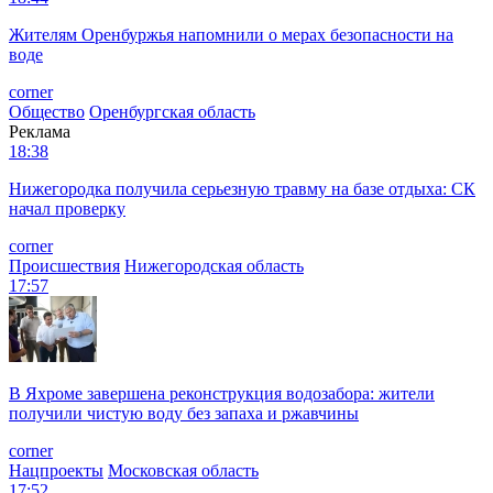
Жителям Оренбуржья напомнили о мерах безопасности на
воде
corner
Общество
Оренбургская область
Реклама
18:38
Нижегородка получила серьезную травму на базе отдыха: СК
начал проверку
corner
Происшествия
Нижегородская область
17:57
В Яхроме завершена реконструкция водозабора: жители
получили чистую воду без запаха и ржавчины
corner
Нацпроекты
Московская область
17:52