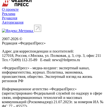
О проекте
Реклама
Редакция
Авторизация
2007-2026 ©
Редакция «
ФедералПресс
»
Адрес для корреспонденции и посетителей:
127018
, Россия, г.
Москва
,
ул. Полковая, д. 3, стр. 3
, офис 211
Тел.
+7(499) 112-35-89
E-mail:
news@fedpress.ru
«ФедералПресс» - медиа-холдинг: экспертный канал,
информагентства, журнал. Политика, экономика,
происшествия, общество. Экспертный взгляд на жизнь
регионов РФ
Информационное агентство «ФедералПресс»
(зарегистрировано Федеральной службой по надзору в сфере
связи, информационных технологий и массовых
коммуникаций (Роскомнадзор) 21.07.2023г. за номером ИА №
ФС 77 – 85577)