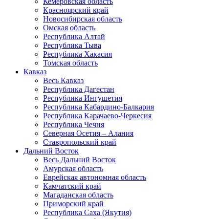
Кемеровская область
Красноярский край
Новосибирская область
Омская область
Республика Алтай
Республика Тыва
Республика Хакасия
Томская область
Кавказ
Весь Кавказ
Республика Дагестан
Республика Ингушетия
Республика Кабардино-Балкария
Республика Карачаево-Черкесия
Республика Чечня
Северная Осетия – Алания
Ставропольский край
Дальний Восток
Весь Дальний Восток
Амурская область
Еврейская автономная область
Камчатский край
Магаданская область
Приморский край
Республика Саха (Якутия)