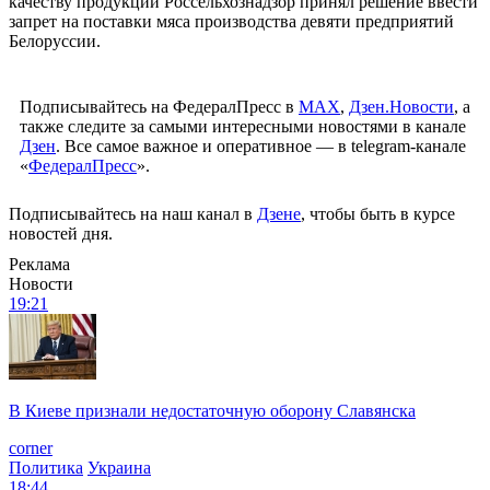
качеству продукции Россельхознадзор принял решение ввести
запрет на поставки мяса производства девяти предприятий
Белоруссии.
Подписывайтесь на ФедералПресс в
МАХ
,
Дзен.Новости
, а
также следите за самыми интересными новостями в канале
Дзен
. Все самое важное и оперативное — в telegram-канале
«
ФедералПресс
».
Подписывайтесь на наш канал в
Дзене
, чтобы быть в курсе
новостей дня.
Реклама
Новости
19:21
В Киеве признали недостаточную оборону Славянска
corner
Политика
Украина
18:44