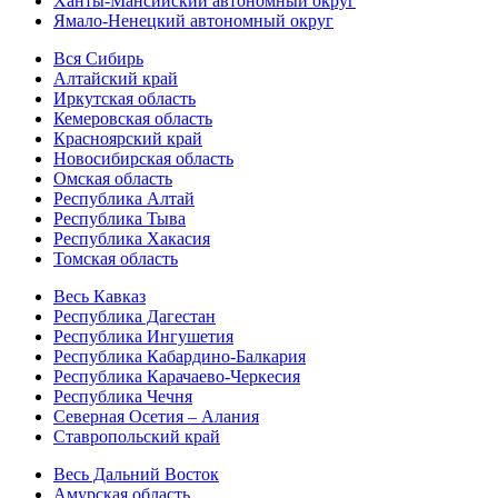
Ханты-Мансийский автономный округ
Ямало-Ненецкий автономный округ
Вся Сибирь
Алтайский край
Иркутская область
Кемеровская область
Красноярский край
Новосибирская область
Омская область
Республика Алтай
Республика Тыва
Республика Хакасия
Томская область
Весь Кавказ
Республика Дагестан
Республика Ингушетия
Республика Кабардино-Балкария
Республика Карачаево-Черкесия
Республика Чечня
Северная Осетия – Алания
Ставропольский край
Весь Дальний Восток
Амурская область