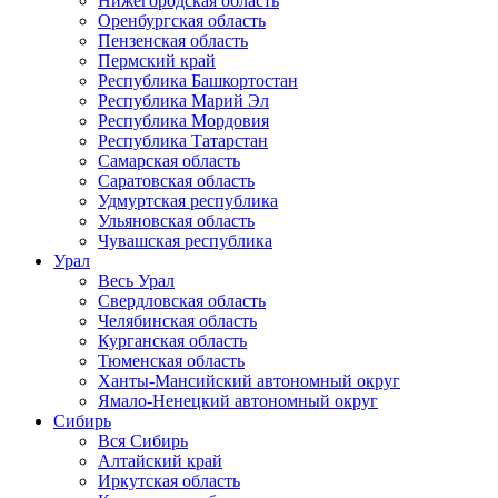
Нижегородская область
Оренбургская область
Пензенская область
Пермский край
Республика Башкортостан
Республика Марий Эл
Республика Мордовия
Республика Татарстан
Самарская область
Саратовская область
Удмуртская республика
Ульяновская область
Чувашская республика
Урал
Весь Урал
Свердловская область
Челябинская область
Курганская область
Тюменская область
Ханты-Мансийский автономный округ
Ямало-Ненецкий автономный округ
Сибирь
Вся Сибирь
Алтайский край
Иркутская область