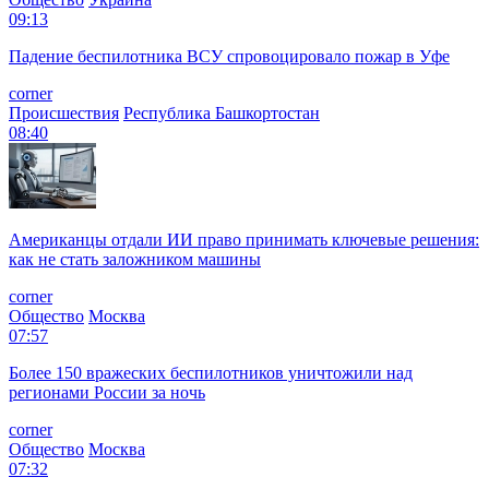
09:13
Падение беспилотника ВСУ спровоцировало пожар в Уфе
corner
Происшествия
Республика Башкортостан
08:40
Американцы отдали ИИ право принимать ключевые решения:
как не стать заложником машины
corner
Общество
Москва
07:57
Более 150 вражеских беспилотников уничтожили над
регионами России за ночь
corner
Общество
Москва
07:32