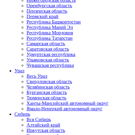
Нижегородская область
Оренбургская область
Пензенская область
Пермский край
Республика Башкортостан
Республика Марий Эл
Республика Мордовия
Республика Татарстан
Самарская область
Саратовская область
Удмуртская республика
Ульяновская область
Чувашская республика
Урал
Весь Урал
Свердловская область
Челябинская область
Курганская область
Тюменская область
Ханты-Мансийский автономный округ
Ямало-Ненецкий автономный округ
Сибирь
Вся Сибирь
Алтайский край
Иркутская область