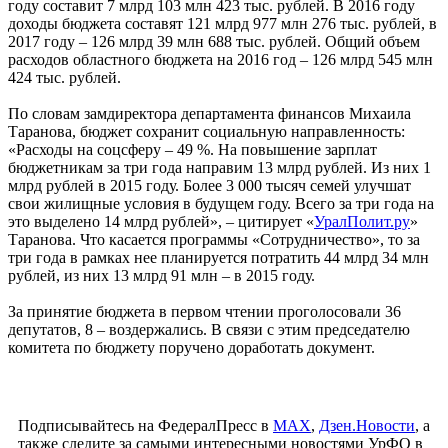
году составит 7 млрд 103 млн 423 тыс. рублей. В 2016 году
доходы бюджета составят 121 млрд 977 млн 276 тыс. рублей, в
2017 году – 126 млрд 39 млн 688 тыс. рублей. Общий объем
расходов областного бюджета на 2016 год – 126 млрд 545 млн
424 тыс. рублей.
По словам замдиректора департамента финансов Михаила
Таранова, бюджет сохранит социальную направленность:
«Расходы на соцсферу – 49 %. На повышение зарплат
бюджетникам за три года направим 13 млрд рублей. Из них 1
млрд рублей в 2015 году. Более 3 000 тысяч семей улучшат
свои жилищные условия в будущем году. Всего за три года на
это выделено 14 млрд рублей», – цитирует «
УралПолит.ру
»
Таранова. Что касается программы «Сотрудничество», то за
три года в рамках нее планируется потратить 44 млрд 34 млн
рублей, из них 13 млрд 91 млн – в 2015 году.
За принятие бюджета в первом чтении проголосовали 36
депутатов, 8 – воздержались. В связи с этим председателю
комитета по бюджету поручено доработать документ.
Подписывайтесь на ФедералПресс в
МАХ
,
Дзен.Новости
, а
также следите за самыми интересными новостями УрФО в