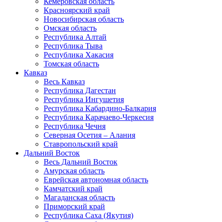
Кемеровская область
Красноярский край
Новосибирская область
Омская область
Республика Алтай
Республика Тыва
Республика Хакасия
Томская область
Кавказ
Весь Кавказ
Республика Дагестан
Республика Ингушетия
Республика Кабардино-Балкария
Республика Карачаево-Черкесия
Республика Чечня
Северная Осетия – Алания
Ставропольский край
Дальний Восток
Весь Дальний Восток
Амурская область
Еврейская автономная область
Камчатский край
Магаданская область
Приморский край
Республика Саха (Якутия)