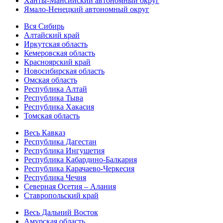
Ханты-Мансийский автономный округ
Ямало-Ненецкий автономный округ
Вся Сибирь
Алтайский край
Иркутская область
Кемеровская область
Красноярский край
Новосибирская область
Омская область
Республика Алтай
Республика Тыва
Республика Хакасия
Томская область
Весь Кавказ
Республика Дагестан
Республика Ингушетия
Республика Кабардино-Балкария
Республика Карачаево-Черкесия
Республика Чечня
Северная Осетия – Алания
Ставропольский край
Весь Дальний Восток
Амурская область