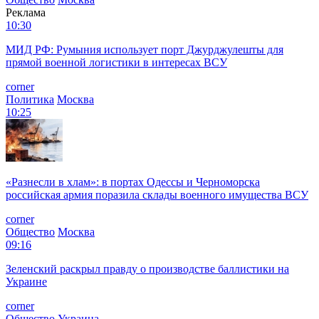
Реклама
10:30
МИД РФ: Румыния использует порт Джурджулешты для
прямой военной логистики в интересах ВСУ
corner
Политика
Москва
10:25
«Разнесли в хлам»: в портах Одессы и Черноморска
российская армия поразила склады военного имущества ВСУ
corner
Общество
Москва
09:16
Зеленский раскрыл правду о производстве баллистики на
Украине
corner
Общество
Украина