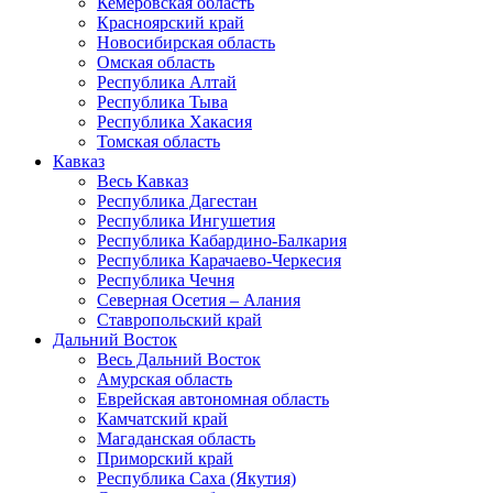
Кемеровская область
Красноярский край
Новосибирская область
Омская область
Республика Алтай
Республика Тыва
Республика Хакасия
Томская область
Кавказ
Весь Кавказ
Республика Дагестан
Республика Ингушетия
Республика Кабардино-Балкария
Республика Карачаево-Черкесия
Республика Чечня
Северная Осетия – Алания
Ставропольский край
Дальний Восток
Весь Дальний Восток
Амурская область
Еврейская автономная область
Камчатский край
Магаданская область
Приморский край
Республика Саха (Якутия)