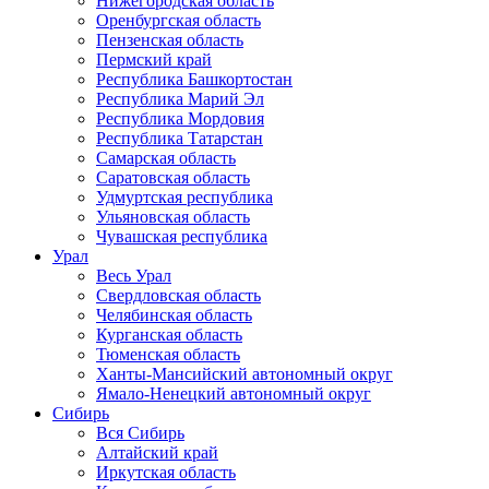
Нижегородская область
Оренбургская область
Пензенская область
Пермский край
Республика Башкортостан
Республика Марий Эл
Республика Мордовия
Республика Татарстан
Самарская область
Саратовская область
Удмуртская республика
Ульяновская область
Чувашская республика
Урал
Весь Урал
Свердловская область
Челябинская область
Курганская область
Тюменская область
Ханты-Мансийский автономный округ
Ямало-Ненецкий автономный округ
Сибирь
Вся Сибирь
Алтайский край
Иркутская область