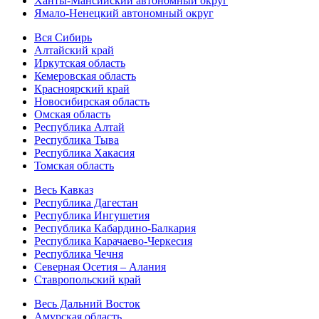
Ханты-Мансийский автономный округ
Ямало-Ненецкий автономный округ
Вся Сибирь
Алтайский край
Иркутская область
Кемеровская область
Красноярский край
Новосибирская область
Омская область
Республика Алтай
Республика Тыва
Республика Хакасия
Томская область
Весь Кавказ
Республика Дагестан
Республика Ингушетия
Республика Кабардино-Балкария
Республика Карачаево-Черкесия
Республика Чечня
Северная Осетия – Алания
Ставропольский край
Весь Дальний Восток
Амурская область