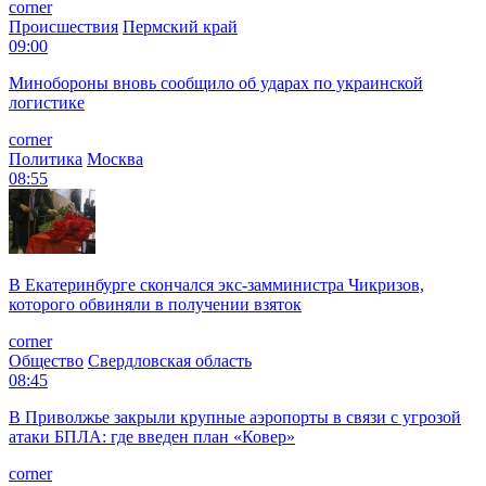
corner
Происшествия
Пермский край
09:00
Минобороны вновь сообщило об ударах по украинской
логистике
corner
Политика
Москва
08:55
В Екатеринбурге скончался экс-замминистра Чикризов,
которого обвиняли в получении взяток
corner
Общество
Свердловская область
08:45
В Приволжье закрыли крупные аэропорты в связи с угрозой
атаки БПЛА: где введен план «Ковер»
corner