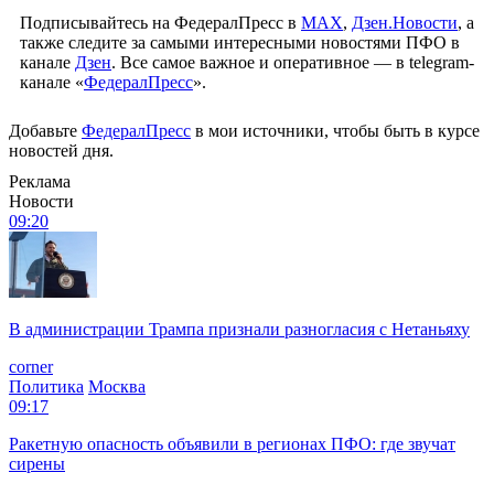
Подписывайтесь на ФедералПресс в
МАХ
,
Дзен.Новости
, а
также следите за самыми интересными новостями ПФО в
канале
Дзен
. Все самое важное и оперативное — в telegram-
канале «
ФедералПресс
».
Добавьте
ФедералПресс
в мои источники, чтобы быть в курсе
новостей дня.
Реклама
Новости
09:20
В администрации Трампа признали разногласия с Нетаньяху
corner
Политика
Москва
09:17
Ракетную опасность объявили в регионах ПФО: где звучат
сирены