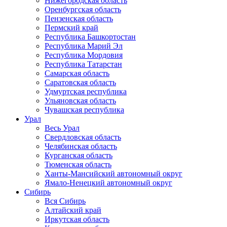
Нижегородская область
Оренбургская область
Пензенская область
Пермский край
Республика Башкортостан
Республика Марий Эл
Республика Мордовия
Республика Татарстан
Самарская область
Саратовская область
Удмуртская республика
Ульяновская область
Чувашская республика
Урал
Весь Урал
Свердловская область
Челябинская область
Курганская область
Тюменская область
Ханты-Мансийский автономный округ
Ямало-Ненецкий автономный округ
Сибирь
Вся Сибирь
Алтайский край
Иркутская область