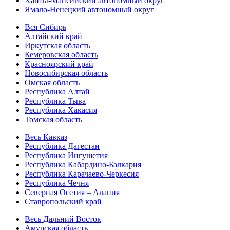
Ханты-Мансийский автономный округ
Ямало-Ненецкий автономный округ
Вся Сибирь
Алтайский край
Иркутская область
Кемеровская область
Красноярский край
Новосибирская область
Омская область
Республика Алтай
Республика Тыва
Республика Хакасия
Томская область
Весь Кавказ
Республика Дагестан
Республика Ингушетия
Республика Кабардино-Балкария
Республика Карачаево-Черкесия
Республика Чечня
Северная Осетия – Алания
Ставропольский край
Весь Дальний Восток
Амурская область