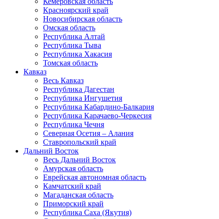
Кемеровская область
Красноярский край
Новосибирская область
Омская область
Республика Алтай
Республика Тыва
Республика Хакасия
Томская область
Кавказ
Весь Кавказ
Республика Дагестан
Республика Ингушетия
Республика Кабардино-Балкария
Республика Карачаево-Черкесия
Республика Чечня
Северная Осетия – Алания
Ставропольский край
Дальний Восток
Весь Дальний Восток
Амурская область
Еврейская автономная область
Камчатский край
Магаданская область
Приморский край
Республика Саха (Якутия)