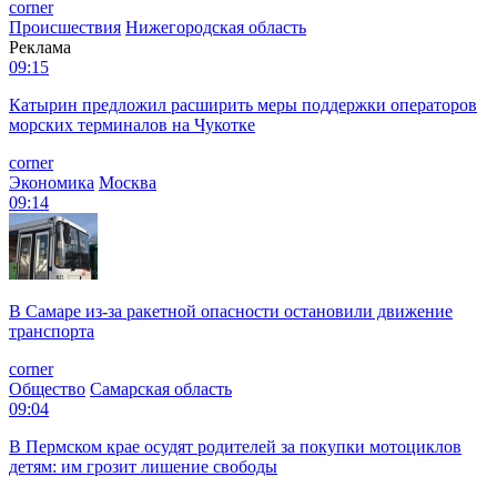
corner
Происшествия
Нижегородская область
Реклама
09:15
Катырин предложил расширить меры поддержки операторов
морских терминалов на Чукотке
corner
Экономика
Москва
09:14
В Самаре из-за ракетной опасности остановили движение
транспорта
corner
Общество
Самарская область
09:04
В Пермском крае осудят родителей за покупки мотоциклов
детям: им грозит лишение свободы