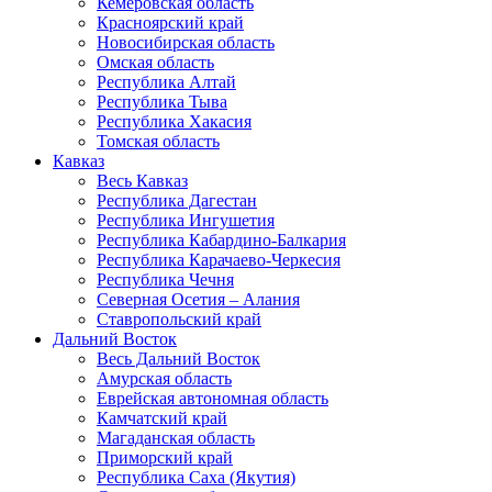
Кемеровская область
Красноярский край
Новосибирская область
Омская область
Республика Алтай
Республика Тыва
Республика Хакасия
Томская область
Кавказ
Весь Кавказ
Республика Дагестан
Республика Ингушетия
Республика Кабардино-Балкария
Республика Карачаево-Черкесия
Республика Чечня
Северная Осетия – Алания
Ставропольский край
Дальний Восток
Весь Дальний Восток
Амурская область
Еврейская автономная область
Камчатский край
Магаданская область
Приморский край
Республика Саха (Якутия)