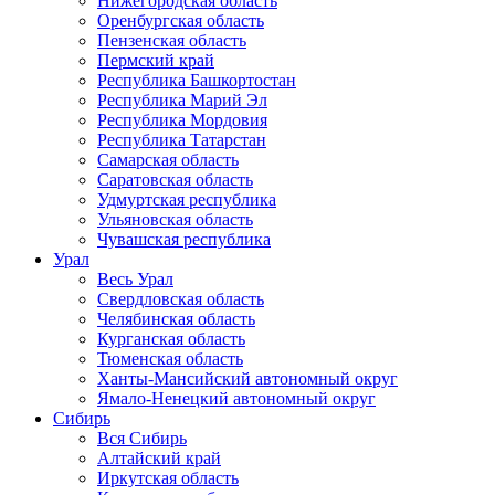
Нижегородская область
Оренбургская область
Пензенская область
Пермский край
Республика Башкортостан
Республика Марий Эл
Республика Мордовия
Республика Татарстан
Самарская область
Саратовская область
Удмуртская республика
Ульяновская область
Чувашская республика
Урал
Весь Урал
Свердловская область
Челябинская область
Курганская область
Тюменская область
Ханты-Мансийский автономный округ
Ямало-Ненецкий автономный округ
Сибирь
Вся Сибирь
Алтайский край
Иркутская область