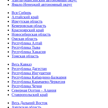
Ханты-Мансийский автономный округ
Ямало-Ненецкий автономный округ
Вся Сибирь
Алтайский край
Иркутская область
Кемеровская область
Красноярский край
Новосибирская область
Омская область
Республика Алтай
Республика Тыва
Республика Хакасия
Томская область
Весь Кавказ
Республика Дагестан
Республика Ингушетия
Республика Кабардино-Балкария
Республика Карачаево-Черкесия
Республика Чечня
Северная Осетия – Алания
Ставропольский край
Весь Дальний Восток
Амурская область