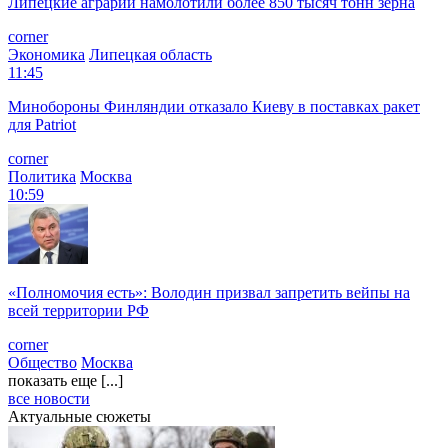
Липецкие аграрии намолотили более 850 тысяч тонн зерна
corner
Экономика
Липецкая область
11:45
Минобороны Финляндии отказало Киеву в поставках ракет
для Patriot
corner
Политика
Москва
10:59
«Полномочия есть»: Володин призвал запретить вейпы на
всей территории РФ
corner
Общество
Москва
показать еще [...]
все новости
Актуальные сюжеты