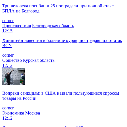
Три человека погибли и 25 пострадали при ночной атаке
БПЛА на Белгород
corner
Происшествия
Белгородская область
12:15
Хинштейн навестил в больнице курян, пострадавших от атак
ВСУ
corner
Общество
Курская область
12:12
Вопреки санкциям: в США назвали пользующиеся спросом
товары из России
corner
Экономика
Москва
12:12