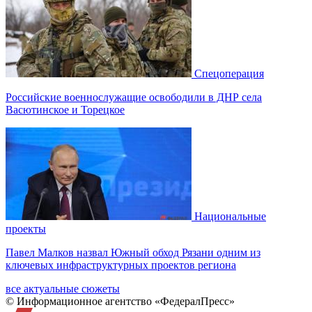
Спецоперация
Российские военнослужащие освободили в ДНР села
Васютинское и Торецкое
Национальные
проекты
Павел Малков назвал Южный обход Рязани одним из
ключевых инфраструктурных проектов региона
все актуальные сюжеты
© Информационное агентство «ФедералПресс»