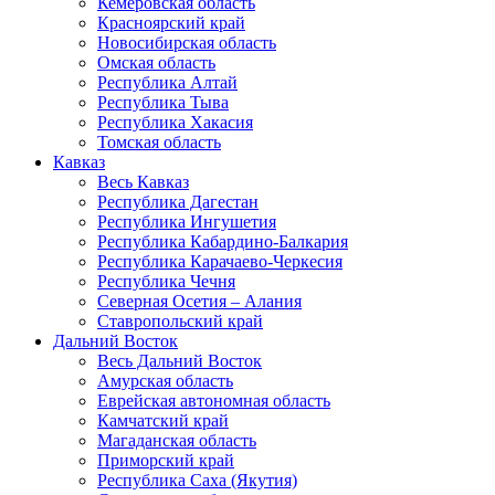
Кемеровская область
Красноярский край
Новосибирская область
Омская область
Республика Алтай
Республика Тыва
Республика Хакасия
Томская область
Кавказ
Весь Кавказ
Республика Дагестан
Республика Ингушетия
Республика Кабардино-Балкария
Республика Карачаево-Черкесия
Республика Чечня
Северная Осетия – Алания
Ставропольский край
Дальний Восток
Весь Дальний Восток
Амурская область
Еврейская автономная область
Камчатский край
Магаданская область
Приморский край
Республика Саха (Якутия)