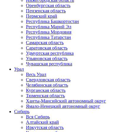
Нижегородская область
Оренбургская область
Пензенская область
Пермский край
Республика Башкортостан
Республика Марий Эл
Республика Мордовия
Республика Татарстан
Самарская область
Саратовская область
Удмуртская республика
Ульяновская область
Чувашская республика
Урал
Весь Урал
Свердловская область
Челябинская область
Курганская область
Тюменская область
Ханты-Мансийский автономный округ
Ямало-Ненецкий автономный округ
Сибирь
Вся Сибирь
Алтайский край
Иркутская область