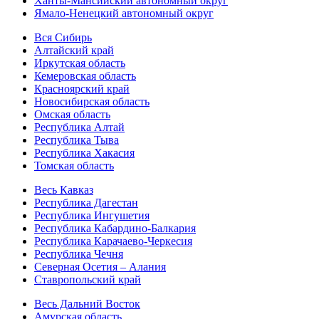
Ханты-Мансийский автономный округ
Ямало-Ненецкий автономный округ
Вся Сибирь
Алтайский край
Иркутская область
Кемеровская область
Красноярский край
Новосибирская область
Омская область
Республика Алтай
Республика Тыва
Республика Хакасия
Томская область
Весь Кавказ
Республика Дагестан
Республика Ингушетия
Республика Кабардино-Балкария
Республика Карачаево-Черкесия
Республика Чечня
Северная Осетия – Алания
Ставропольский край
Весь Дальний Восток
Амурская область