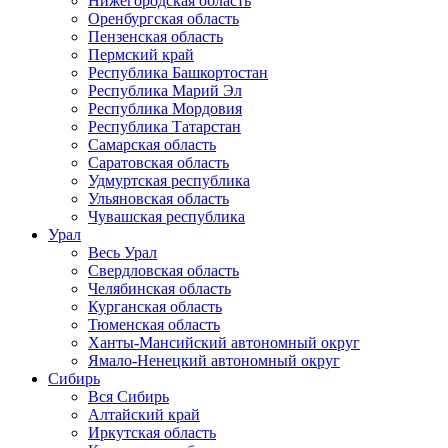
Нижегородская область
Оренбургская область
Пензенская область
Пермский край
Республика Башкортостан
Республика Марий Эл
Республика Мордовия
Республика Татарстан
Самарская область
Саратовская область
Удмуртская республика
Ульяновская область
Чувашская республика
Урал
Весь Урал
Свердловская область
Челябинская область
Курганская область
Тюменская область
Ханты-Мансийский автономный округ
Ямало-Ненецкий автономный округ
Сибирь
Вся Сибирь
Алтайский край
Иркутская область