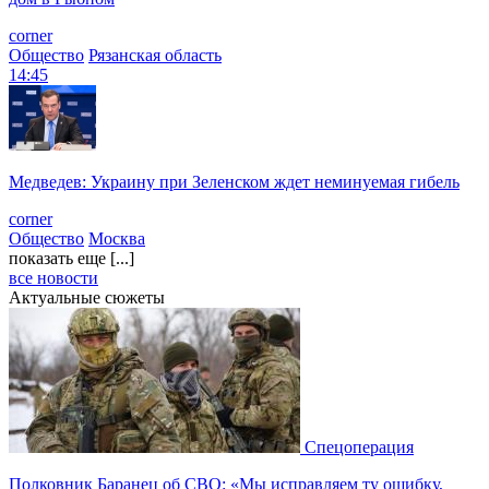
corner
Общество
Рязанская область
14:45
Медведев: Украину при Зеленском ждет неминуемая гибель
corner
Общество
Москва
показать еще [...]
все новости
Актуальные сюжеты
Спецоперация
Полковник Баранец об СВО: «Мы исправляем ту ошибку,