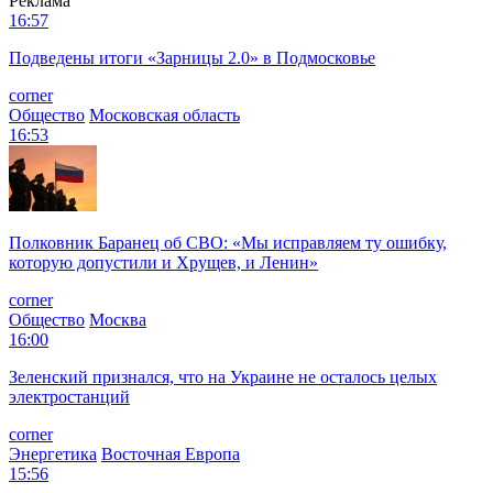
Реклама
16:57
Подведены итоги «Зарницы 2.0» в Подмосковье
corner
Общество
Московская область
16:53
Полковник Баранец об СВО: «Мы исправляем ту ошибку,
которую допустили и Хрущев, и Ленин»
corner
Общество
Москва
16:00
Зеленский признался, что на Украине не осталось целых
электростанций
corner
Энергетика
Восточная Европа
15:56