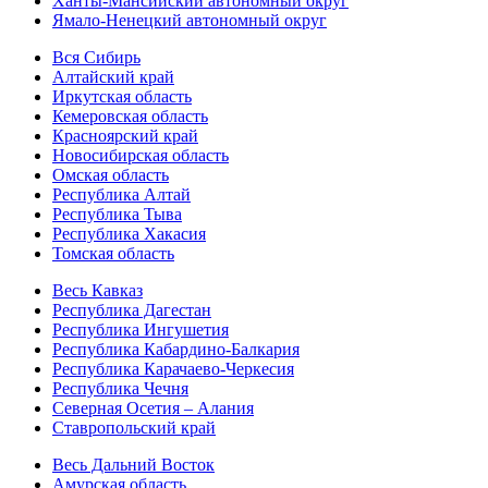
Ханты-Мансийский автономный округ
Ямало-Ненецкий автономный округ
Вся Сибирь
Алтайский край
Иркутская область
Кемеровская область
Красноярский край
Новосибирская область
Омская область
Республика Алтай
Республика Тыва
Республика Хакасия
Томская область
Весь Кавказ
Республика Дагестан
Республика Ингушетия
Республика Кабардино-Балкария
Республика Карачаево-Черкесия
Республика Чечня
Северная Осетия – Алания
Ставропольский край
Весь Дальний Восток
Амурская область