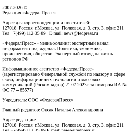
2007-2026 ©
Редакция «
ФедералПресс
»
Адрес для корреспонденции и посетителей:
127018
, Россия, г.
Москва
,
ул. Полковая, д. 3, стр. 3
, офис 211
Тел.
+7(499) 112-35-89
E-mail:
news@fedpress.ru
«ФедералПресс» - медиа-холдинг: экспертный канал,
информагентства, журнал. Политика, экономика,
происшествия, общество. Экспертный взгляд на жизнь
регионов РФ
Информационное агентство «ФедералПресс»
(зарегистрировано Федеральной службой по надзору в сфере
связи, информационных технологий и массовых
коммуникаций (Роскомнадзор) 21.07.2023г. за номером ИА №
ФС 77 – 85577)
Учредитель: ООО «ФедералПресс»
Главный редактор: Оксак Наталья Александровна
Адрес редакции:
127018, Россия, г.Москва, ул. Полковая, д. 3, стр. 3, офис 211
Тел.+7(499) 112-35-89 E-mail: news@fedpress.ru