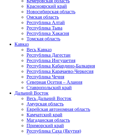
Кемеровская область
Красноярский край
Новосибирская область
Омская область
Республика Алтай
Республика Тыва
Республика Хакасия
Томская область
Кавказ
Весь Кавказ
Республика Дагестан
Республика Ингушетия
Республика Кабардино-Балкария
Республика Карачаево-Черкесия
Республика Чечня
Северная Осетия – Алания
Ставропольский край
Дальний Восток
Весь Дальний Восток
Амурская область
Еврейская автономная область
Камчатский край
Магаданская область
Приморский край
Республика Саха (Якутия)