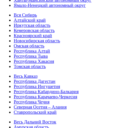
Ханты-Мансийский автономный округ
Ямало-Ненецкий автономный округ
Вся Сибирь
Алтайский край
Иркутская область
Кемеровская область
Красноярский край
Новосибирская область
Омская область
Республика Алтай
Республика Тыва
Республика Хакасия
Томская область
Весь Кавказ
Республика Дагестан
Республика Ингушетия
Республика Кабардино-Балкария
Республика Карачаево-Черкесия
Республика Чечня
Северная Осетия – Алания
Ставропольский край
Весь Дальний Восток
Амурская область