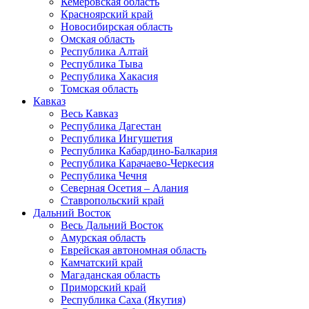
Кемеровская область
Красноярский край
Новосибирская область
Омская область
Республика Алтай
Республика Тыва
Республика Хакасия
Томская область
Кавказ
Весь Кавказ
Республика Дагестан
Республика Ингушетия
Республика Кабардино-Балкария
Республика Карачаево-Черкесия
Республика Чечня
Северная Осетия – Алания
Ставропольский край
Дальний Восток
Весь Дальний Восток
Амурская область
Еврейская автономная область
Камчатский край
Магаданская область
Приморский край
Республика Саха (Якутия)