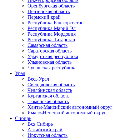
Нижегородская область
Оренбургская область
Пензенская область
Пермский край
Республика Башкортостан
Республика Марий Эл
Республика Мордовия
Республика Татарстан
Самарская область
Саратовская область
Удмуртская республика
Ульяновская область
Чувашская республика
Урал
Весь Урал
Свердловская область
Челябинская область
Курганская область
Тюменская область
Ханты-Мансийский автономный округ
Ямало-Ненецкий автономный округ
Сибирь
Вся Сибирь
Алтайский край
Иркутская область