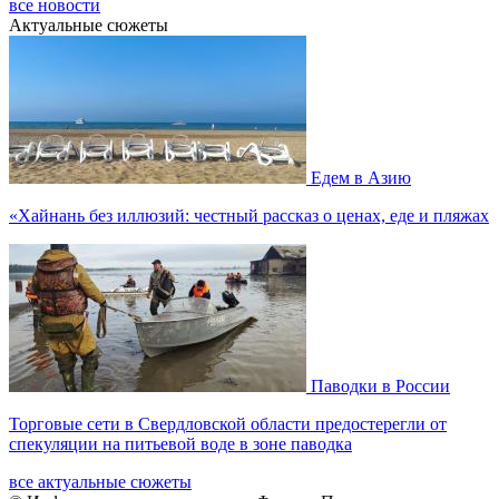
все новости
Актуальные сюжеты
Едем в Азию
«Хайнань без иллюзий: честный рассказ о ценах, еде и пляжах
Паводки в России
Торговые сети в Свердловской области предостерегли от
спекуляции на питьевой воде в зоне паводка
все актуальные сюжеты