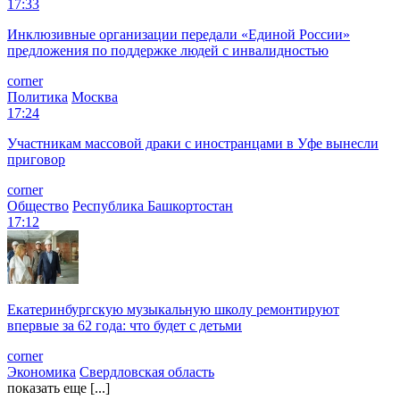
17:33
Инклюзивные организации передали «Единой России»
предложения по поддержке людей с инвалидностью
corner
Политика
Москва
17:24
Участникам массовой драки с иностранцами в Уфе вынесли
приговор
corner
Общество
Республика Башкортостан
17:12
Екатеринбургскую музыкальную школу ремонтируют
впервые за 62 года: что будет с детьми
corner
Экономика
Свердловская область
показать еще [...]