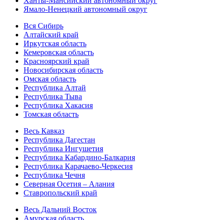
Ханты-Мансийский автономный округ
Ямало-Ненецкий автономный округ
Вся Сибирь
Алтайский край
Иркутская область
Кемеровская область
Красноярский край
Новосибирская область
Омская область
Республика Алтай
Республика Тыва
Республика Хакасия
Томская область
Весь Кавказ
Республика Дагестан
Республика Ингушетия
Республика Кабардино-Балкария
Республика Карачаево-Черкесия
Республика Чечня
Северная Осетия – Алания
Ставропольский край
Весь Дальний Восток
Амурская область