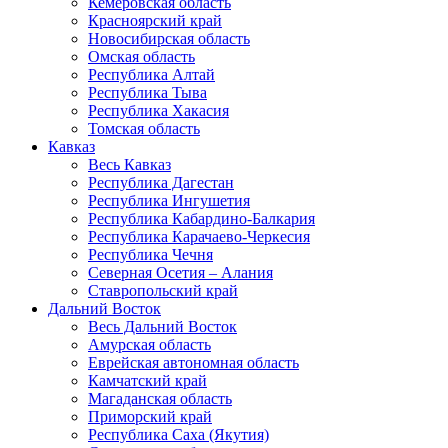
Кемеровская область
Красноярский край
Новосибирская область
Омская область
Республика Алтай
Республика Тыва
Республика Хакасия
Томская область
Кавказ
Весь Кавказ
Республика Дагестан
Республика Ингушетия
Республика Кабардино-Балкария
Республика Карачаево-Черкесия
Республика Чечня
Северная Осетия – Алания
Ставропольский край
Дальний Восток
Весь Дальний Восток
Амурская область
Еврейская автономная область
Камчатский край
Магаданская область
Приморский край
Республика Саха (Якутия)