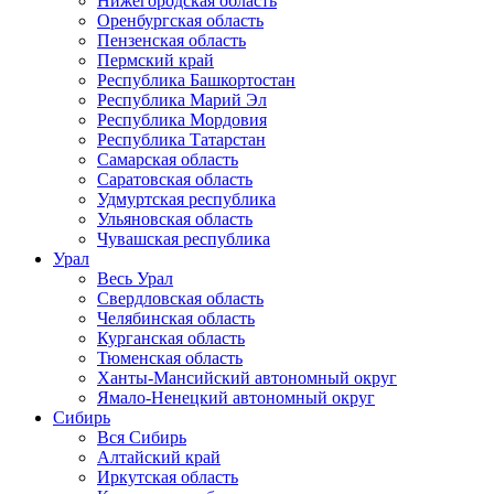
Нижегородская область
Оренбургская область
Пензенская область
Пермский край
Республика Башкортостан
Республика Марий Эл
Республика Мордовия
Республика Татарстан
Самарская область
Саратовская область
Удмуртская республика
Ульяновская область
Чувашская республика
Урал
Весь Урал
Свердловская область
Челябинская область
Курганская область
Тюменская область
Ханты-Мансийский автономный округ
Ямало-Ненецкий автономный округ
Сибирь
Вся Сибирь
Алтайский край
Иркутская область