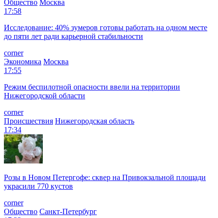
Общество
Москва
17:58
Исследование: 40% зумеров готовы работать на одном месте
до пяти лет ради карьерной стабильности
corner
Экономика
Москва
17:55
Режим беспилотной опасности ввели на территории
Нижегородской области
corner
Происшествия
Нижегородская область
17:34
Розы в Новом Петергофе: сквер на Привокзальной площади
украсили 770 кустов
corner
Общество
Санкт-Петербург