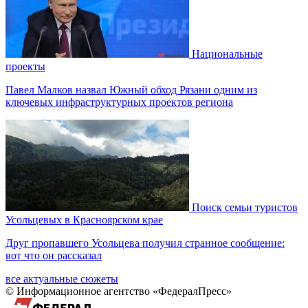
Национальные
проекты
Павел Малков назвал Южный обход Рязани одним из
ключевых инфраструктурных проектов региона
Поиск семьи туристов
Усольцевых в Красноярском крае
Друг пропавшего Усольцева получил странное сообщение:
вот что он рассказал
все актуальные сюжеты
© Информационное агентство «ФедералПресс»