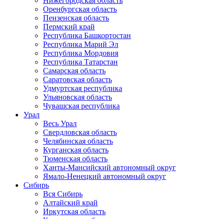
Нижегородская область
Оренбургская область
Пензенская область
Пермский край
Республика Башкортостан
Республика Марий Эл
Республика Мордовия
Республика Татарстан
Самарская область
Саратовская область
Удмуртская республика
Ульяновская область
Чувашская республика
Урал
Весь Урал
Свердловская область
Челябинская область
Курганская область
Тюменская область
Ханты-Мансийский автономный округ
Ямало-Ненецкий автономный округ
Сибирь
Вся Сибирь
Алтайский край
Иркутская область