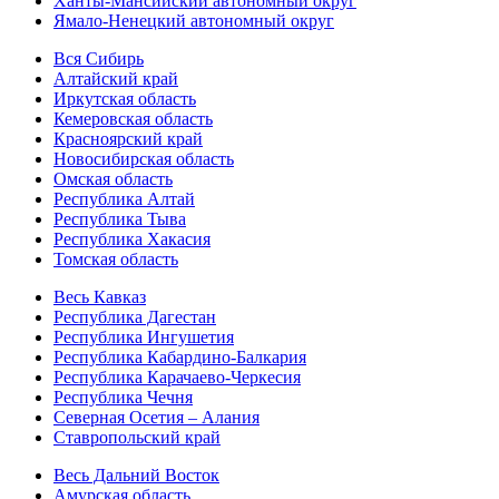
Ханты-Мансийский автономный округ
Ямало-Ненецкий автономный округ
Вся Сибирь
Алтайский край
Иркутская область
Кемеровская область
Красноярский край
Новосибирская область
Омская область
Республика Алтай
Республика Тыва
Республика Хакасия
Томская область
Весь Кавказ
Республика Дагестан
Республика Ингушетия
Республика Кабардино-Балкария
Республика Карачаево-Черкесия
Республика Чечня
Северная Осетия – Алания
Ставропольский край
Весь Дальний Восток
Амурская область