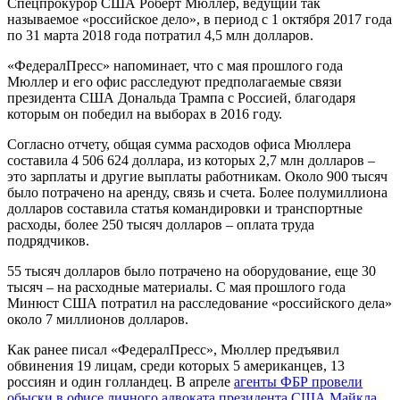
Спецпрокурор США Роберт Мюллер, ведущий так
называемое «российское дело», в период с 1 октября 2017 года
по 31 марта 2018 года потратил 4,5 млн долларов.
«ФедералПресс» напоминает, что с мая прошлого года
Мюллер и его офис расследуют предполагаемые связи
президента США Дональда Трампа с Россией, благодаря
которым он победил на выборах в 2016 году.
Согласно отчету, общая сумма расходов офиса Мюллера
составила 4 506 624 доллара, из которых 2,7 млн долларов –
это зарплаты и другие выплаты работникам. Около 900 тысяч
было потрачено на аренду, связь и счета. Более полумиллиона
долларов составила статья командировки и транспортные
расходы, более 250 тысяч долларов – оплата труда
подрядчиков.
55 тысяч долларов было потрачено на оборудование, еще 30
тысяч – на расходные материалы. С мая прошлого года
Минюст США потратил на расследование «российского дела»
около 7 миллионов долларов.
Как ранее писал «ФедералПресс», Мюллер предъявил
обвинения 19 лицам, среди которых 5 американцев, 13
россиян и один голландец. В апреле
агенты ФБР провели
обыски в офисе личного адвоката президента США Майкла