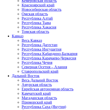
Кемеровская область
Красноярский край
Новосибирская область
Омская область
Республика Алтай
Республика Тыва
Республика Хакасия
Томская область
Кавказ
Весь Кавказ
Республика Дагестан
Республика Ингушетия
Республика Кабардино-Балкария
Республика Карачаево-Черкесия
Республика Чечня
Северная Осетия – Алания
Ставропольский край
Дальний Восток
Весь Дальний Восток
Амурская область
Еврейская автономная область
Камчатский край
Магаданская область
Приморский край
Республика Саха (Якутия)