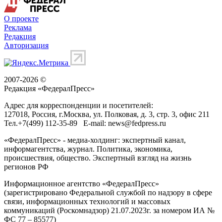
О проекте
Реклама
Редакция
Авторизация
2007-2026 ©
Редакция «
ФедералПресс
»
Адрес для корреспонденции и посетителей:
127018
, Россия, г.
Москва
,
ул. Полковая, д. 3, стр. 3
, офис 211
Тел.
+7(499) 112-35-89
E-mail:
news@fedpress.ru
«ФедералПресс» - медиа-холдинг: экспертный канал,
информагентства, журнал. Политика, экономика,
происшествия, общество. Экспертный взгляд на жизнь
регионов РФ
Информационное агентство «ФедералПресс»
(зарегистрировано Федеральной службой по надзору в сфере
связи, информационных технологий и массовых
коммуникаций (Роскомнадзор) 21.07.2023г. за номером ИА №
ФС 77 – 85577)