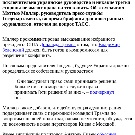
исключительно украинское руководство и никакие третьи
стороны не имеют права на это влиять. Об этом заявил
Мэттью Миллер, руководитель пресс-службы
Госдепартамента, во время брифинга для иностранных
журналистов, отвечая на вопрос ТАСС.
Миллер прокомментировал высказывание избранного
президента США
Дональда Трампа
о том, что
Владимир
Зеленский
должен быть готов к компромиссам для
разрешения конфликта.
По словам представителя Госдепа, будущее Украины должно
определяться ее собственным руководством.
«‎Они заслужили право сами принимать решения.
Больше никто в мире не заслужил права
принимать [эти решения] за них», –
подчеркнул
он.
Миллер также добавил, что действующая администрация
поддерживает связь с переходной командой Трампа по
вопросам внешней политики, однако не уточнил, обсуждается
ли возможность начала переговоров Киева с Москвой.
Ранее английский политолог Анатоль Ливен
объяснил
,