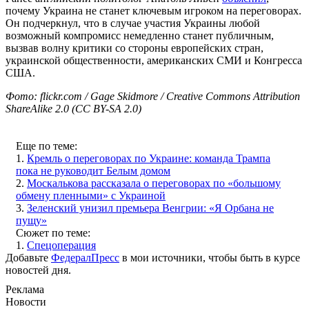
почему Украина не станет ключевым игроком на переговорах.
Он подчеркнул, что в случае участия Украины любой
возможный компромисс немедленно станет публичным,
вызвав волну критики со стороны европейских стран,
украинской общественности, американских СМИ и Конгресса
США.
Фото: flickr.com / Gage Skidmore / Creative Commons Attribution
ShareAlike 2.0 (CC BY-SA 2.0)
Еще по теме:
1.
Кремль о переговорах по Украине: команда Трампа
пока не руководит Белым домом
2.
Москалькова рассказала о переговорах по «большому
обмену пленными» с Украиной
3.
Зеленский унизил премьера Венгрии: «Я Орбана не
пущу»
Сюжет по теме:
1.
Спецоперация
Добавьте
ФедералПресс
в мои источники, чтобы быть в курсе
новостей дня.
Реклама
Новости