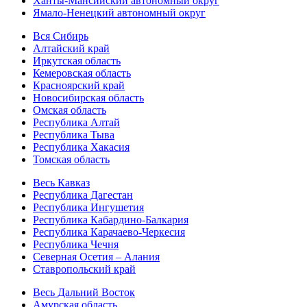
Ханты-Мансийский автономный округ
Ямало-Ненецкий автономный округ
Вся Сибирь
Алтайский край
Иркутская область
Кемеровская область
Красноярский край
Новосибирская область
Омская область
Республика Алтай
Республика Тыва
Республика Хакасия
Томская область
Весь Кавказ
Республика Дагестан
Республика Ингушетия
Республика Кабардино-Балкария
Республика Карачаево-Черкесия
Республика Чечня
Северная Осетия – Алания
Ставропольский край
Весь Дальний Восток
Амурская область