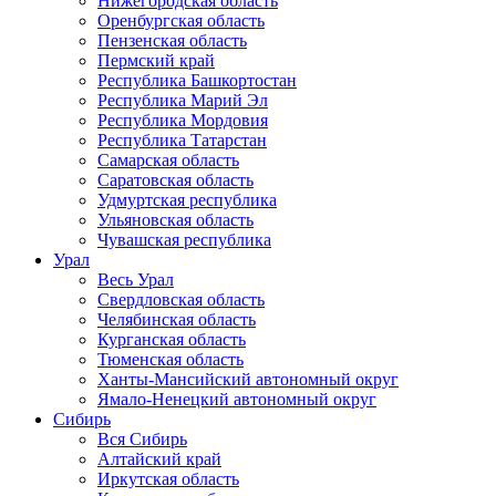
Нижегородская область
Оренбургская область
Пензенская область
Пермский край
Республика Башкортостан
Республика Марий Эл
Республика Мордовия
Республика Татарстан
Самарская область
Саратовская область
Удмуртская республика
Ульяновская область
Чувашская республика
Урал
Весь Урал
Свердловская область
Челябинская область
Курганская область
Тюменская область
Ханты-Мансийский автономный округ
Ямало-Ненецкий автономный округ
Сибирь
Вся Сибирь
Алтайский край
Иркутская область