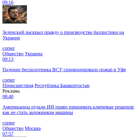
09:16
Зеленский раскрыл правду о производстве баллистики на
Украине
corner
Общество
Украина
09:13
Падение беспилотника ВСУ спровоцировало пожар в Уфе
corner
Происшествия
Республика Башкортостан
Реклама
08:40
Американцы отдали ИИ право принимать ключевые решения:
как не стать заложником машины
corner
Общество
Москва
07:57