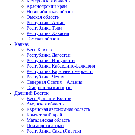
Кемеровская область
Красноярский край
Новосибирская область
Омская область
Республика Алтай
Республика Тыва
Республика Хакасия
Томская область
Кавказ
Весь Кавказ
Республика Дагестан
Республика Ингушетия
Республика Кабардино-Балкария
Республика Карачаево-Черкесия
Республика Чечня
Северная Осетия – Алания
Ставропольский край
Дальний Восток
Весь Дальний Восток
Амурская область
Еврейская автономная область
Камчатский край
Магаданская область
Приморский край
Республика Саха (Якутия)