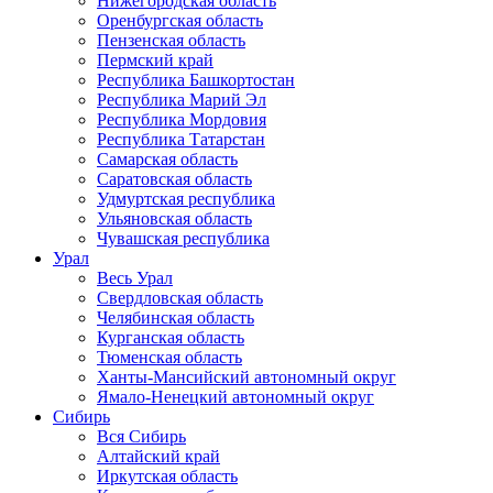
Нижегородская область
Оренбургская область
Пензенская область
Пермский край
Республика Башкортостан
Республика Марий Эл
Республика Мордовия
Республика Татарстан
Самарская область
Саратовская область
Удмуртская республика
Ульяновская область
Чувашская республика
Урал
Весь Урал
Свердловская область
Челябинская область
Курганская область
Тюменская область
Ханты-Мансийский автономный округ
Ямало-Ненецкий автономный округ
Сибирь
Вся Сибирь
Алтайский край
Иркутская область