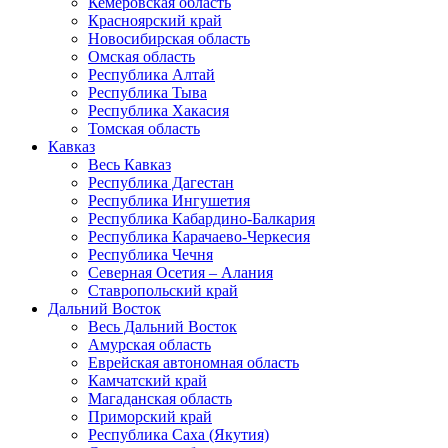
Кемеровская область
Красноярский край
Новосибирская область
Омская область
Республика Алтай
Республика Тыва
Республика Хакасия
Томская область
Кавказ
Весь Кавказ
Республика Дагестан
Республика Ингушетия
Республика Кабардино-Балкария
Республика Карачаево-Черкесия
Республика Чечня
Северная Осетия – Алания
Ставропольский край
Дальний Восток
Весь Дальний Восток
Амурская область
Еврейская автономная область
Камчатский край
Магаданская область
Приморский край
Республика Саха (Якутия)