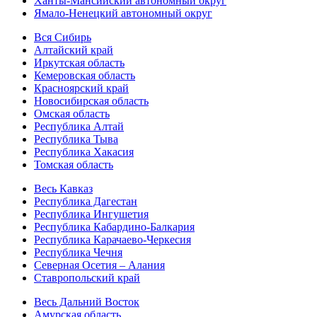
Ханты-Мансийский автономный округ
Ямало-Ненецкий автономный округ
Вся Сибирь
Алтайский край
Иркутская область
Кемеровская область
Красноярский край
Новосибирская область
Омская область
Республика Алтай
Республика Тыва
Республика Хакасия
Томская область
Весь Кавказ
Республика Дагестан
Республика Ингушетия
Республика Кабардино-Балкария
Республика Карачаево-Черкесия
Республика Чечня
Северная Осетия – Алания
Ставропольский край
Весь Дальний Восток
Амурская область