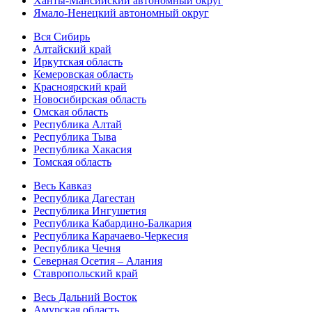
Ханты-Мансийский автономный округ
Ямало-Ненецкий автономный округ
Вся Сибирь
Алтайский край
Иркутская область
Кемеровская область
Красноярский край
Новосибирская область
Омская область
Республика Алтай
Республика Тыва
Республика Хакасия
Томская область
Весь Кавказ
Республика Дагестан
Республика Ингушетия
Республика Кабардино-Балкария
Республика Карачаево-Черкесия
Республика Чечня
Северная Осетия – Алания
Ставропольский край
Весь Дальний Восток
Амурская область