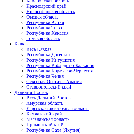
Кемеровская область
Красноярский край
Новосибирская область
Омская область
Республика Алтай
Республика Тыва
Республика Хакасия
Томская область
Кавказ
Весь Кавказ
Республика Дагестан
Республика Ингушетия
Республика Кабардино-Балкария
Республика Карачаево-Черкесия
Республика Чечня
Северная Осетия – Алания
Ставропольский край
Дальний Восток
Весь Дальний Восток
Амурская область
Еврейская автономная область
Камчатский край
Магаданская область
Приморский край
Республика Саха (Якутия)