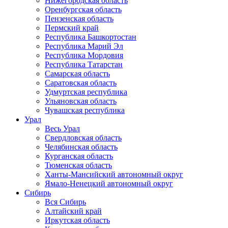
Нижегородская область
Оренбургская область
Пензенская область
Пермский край
Республика Башкортостан
Республика Марий Эл
Республика Мордовия
Республика Татарстан
Самарская область
Саратовская область
Удмуртская республика
Ульяновская область
Чувашская республика
Урал
Весь Урал
Свердловская область
Челябинская область
Курганская область
Тюменская область
Ханты-Мансийский автономный округ
Ямало-Ненецкий автономный округ
Сибирь
Вся Сибирь
Алтайский край
Иркутская область