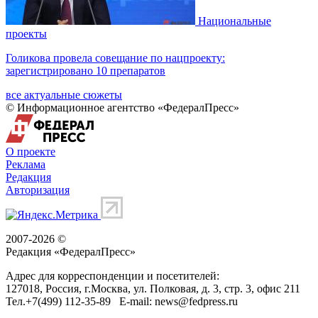
Национальные
проекты
Голикова провела совещание по нацпроекту:
зарегистрировано 10 препаратов
все актуальные сюжеты
© Информационное агентство «ФедералПресс»
О проекте
Реклама
Редакция
Авторизация
2007-2026 ©
Редакция «
ФедералПресс
»
Адрес для корреспонденции и посетителей:
127018
, Россия, г.
Москва
,
ул. Полковая, д. 3, стр. 3
, офис 211
Тел.
+7(499) 112-35-89
E-mail:
news@fedpress.ru