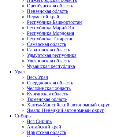
Нижегородская область
Оренбургская область
Пензенская область
Пермский край
Республика Башкортостан
Республика Марий Эл
Республика Мордовия
Республика Татарстан
Самарская область
Саратовская область
Удмуртская республика
Ульяновская область
Чувашская республика
Урал
Весь Урал
Свердловская область
Челябинская область
Курганская область
Тюменская область
Ханты-Мансийский автономный округ
Ямало-Ненецкий автономный округ
Сибирь
Вся Сибирь
Алтайский край
Иркутская область