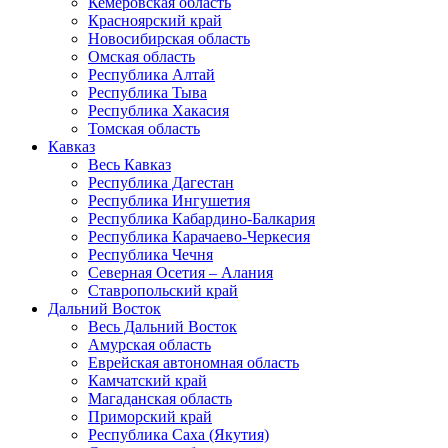
Кемеровская область
Красноярский край
Новосибирская область
Омская область
Республика Алтай
Республика Тыва
Республика Хакасия
Томская область
Кавказ
Весь Кавказ
Республика Дагестан
Республика Ингушетия
Республика Кабардино-Балкария
Республика Карачаево-Черкесия
Республика Чечня
Северная Осетия – Алания
Ставропольский край
Дальний Восток
Весь Дальний Восток
Амурская область
Еврейская автономная область
Камчатский край
Магаданская область
Приморский край
Республика Саха (Якутия)