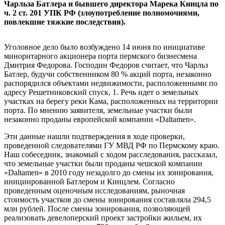
Чарльза Батлера и бывшего директора Марека Кинцла по
ч. 2 ст. 201 УПК РФ (злоупотребление полномочиями,
повлекшие тяжкие последствия).
Уголовное дело было возбуждено 14 июня по инициативе
миноритарного акционера порта пермского бизнесмена
Дмитрия Федорова. Господин Федоров считает, что Чарльз
Батлер, будучи собственником 80 % акций порта, незаконно
распорядился объектами недвижимости, расположенными по
адресу Решетниковский спуск, 1. Речь идет о земельных
участках на берегу реки Кама, расположенных на территории
порта. По мнению заявителя, земельные участки были
незаконно проданы европейской компании «Daltamen».
Эти данные нашли подтверждения в ходе проверки,
проведенной следователями ГУ МВД РФ по Пермскому краю.
Наш собеседник, знакомый с ходом расследования, рассказал,
что земельные участки были проданы чешской компании
«Daltamen» в 2010 году незадолго до смены их зонирования,
инициированной Батлером и Кинцлем. Согласно
проведенным оценочным исследованиям, рыночная
стоимость участков до смены зонирования составляла 294,5
млн рублей. После смены зонирования, позволяющей
реализовать девелоперский проект застройки жильем, их