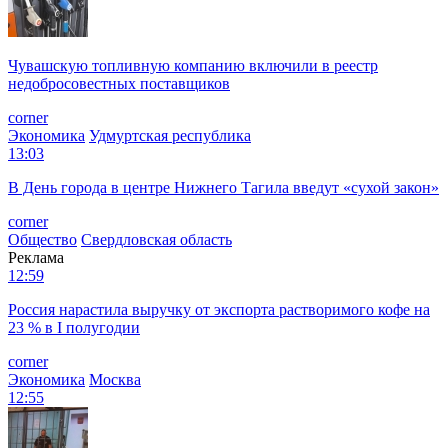
Чувашскую топливную компанию включили в реестр
недобросовестных поставщиков
corner
Экономика
Удмуртская республика
13:03
В День города в центре Нижнего Тагила введут «сухой закон»
corner
Общество
Свердловская область
Реклама
12:59
Россия нарастила выручку от экспорта растворимого кофе на
23 % в I полугодии
corner
Экономика
Москва
12:55