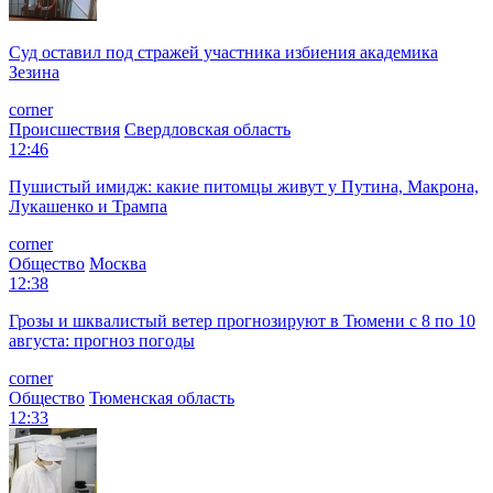
Суд оставил под стражей участника избиения академика
Зезина
corner
Происшествия
Свердловская область
12:46
Пушистый имидж: какие питомцы живут у Путина, Макрона,
Лукашенко и Трампа
corner
Общество
Москва
12:38
Грозы и шквалистый ветер прогнозируют в Тюмени с 8 по 10
августа: прогноз погоды
corner
Общество
Тюменская область
12:33