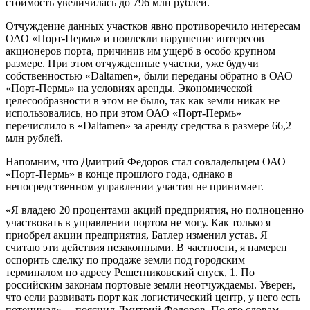
стоимость увеличилась до 796 млн рублей.
Отчуждение данных участков явно противоречило интересам
ОАО «Порт-Пермь» и повлекли нарушение интересов
акционеров порта, причинив им ущерб в особо крупном
размере. При этом отчужденные участки, уже будучи
собственностью «Daltamen», были переданы обратно в ОАО
«Порт-Пермь» на условиях аренды. Экономической
целесообразности в этом не было, так как земли никак не
использовались, но при этом ОАО «Порт-Пермь»
перечислило в «Daltamen» за аренду средства в размере 66,2
млн рублей.
Напомним, что Дмитрий Федоров стал совладельцем ОАО
«Порт-Пермь» в конце прошлого года, однако в
непосредственном управлении участия не принимает.
«Я владею 20 процентами акций предприятия, но полноценно
участвовать в управлении портом не могу. Как только я
приобрел акции предприятия, Батлер изменил устав. Я
считаю эти действия незаконными. В частности, я намерен
оспорить сделку по продаже земли под городским
терминалом по адресу Решетниковский спуск, 1. По
российским законам портовые земли неотчуждаемы. Уверен,
что если развивать порт как логистический центр, у него есть
потенциал», – пояснил Дмитрий Федоров. По его словам,