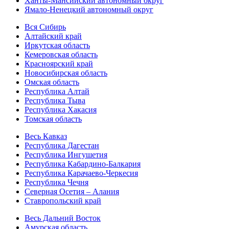
Ханты-Мансийский автономный округ
Ямало-Ненецкий автономный округ
Вся Сибирь
Алтайский край
Иркутская область
Кемеровская область
Красноярский край
Новосибирская область
Омская область
Республика Алтай
Республика Тыва
Республика Хакасия
Томская область
Весь Кавказ
Республика Дагестан
Республика Ингушетия
Республика Кабардино-Балкария
Республика Карачаево-Черкесия
Республика Чечня
Северная Осетия – Алания
Ставропольский край
Весь Дальний Восток
Амурская область