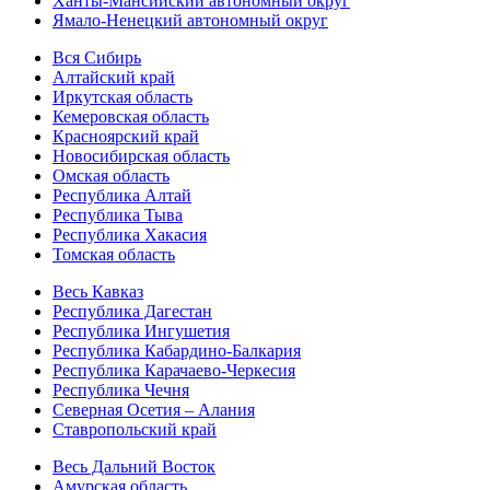
Ханты-Мансийский автономный округ
Ямало-Ненецкий автономный округ
Вся Сибирь
Алтайский край
Иркутская область
Кемеровская область
Красноярский край
Новосибирская область
Омская область
Республика Алтай
Республика Тыва
Республика Хакасия
Томская область
Весь Кавказ
Республика Дагестан
Республика Ингушетия
Республика Кабардино-Балкария
Республика Карачаево-Черкесия
Республика Чечня
Северная Осетия – Алания
Ставропольский край
Весь Дальний Восток
Амурская область