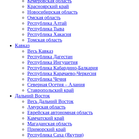
Кемеровская область
Красноярский край
Новосибирская область
Омская область
Республика Алтай
Республика Тыва
Республика Хакасия
Томская область
Кавказ
Весь Кавказ
Республика Дагестан
Республика Ингушетия
Республика Кабардино-Балкария
Республика Карачаево-Черкесия
Республика Чечня
Северная Осетия – Алания
Ставропольский край
Дальний Восток
Весь Дальний Восток
Амурская область
Еврейская автономная область
Камчатский край
Магаданская область
Приморский край
Республика Саха (Якутия)