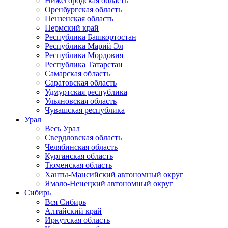
Нижегородская область
Оренбургская область
Пензенская область
Пермский край
Республика Башкортостан
Республика Марий Эл
Республика Мордовия
Республика Татарстан
Самарская область
Саратовская область
Удмуртская республика
Ульяновская область
Чувашская республика
Урал
Весь Урал
Свердловская область
Челябинская область
Курганская область
Тюменская область
Ханты-Мансийский автономный округ
Ямало-Ненецкий автономный округ
Сибирь
Вся Сибирь
Алтайский край
Иркутская область