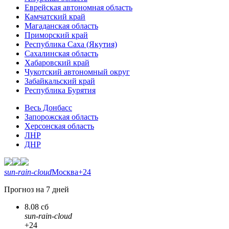
Еврейская автономная область
Камчатский край
Магаданская область
Приморский край
Республика Саха (Якутия)
Сахалинская область
Хабаровский край
Чукотский автономный округ
Забайкальский край
Республика Бурятия
Весь Донбасс
Запорожская область
Херсонская область
ЛНР
ДНР
sun-rain-cloud
Москва
+24
Прогноз на 7 дней
8.08 сб
sun-rain-cloud
+24