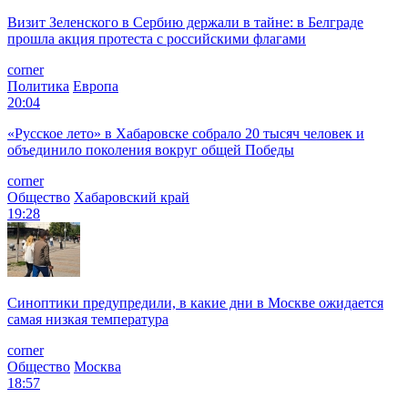
Визит Зеленского в Сербию держали в тайне: в Белграде
прошла акция протеста с российскими флагами
corner
Политика
Европа
20:04
«Русское лето» в Хабаровске собрало 20 тысяч человек и
объединило поколения вокруг общей Победы
corner
Общество
Хабаровский край
19:28
Синоптики предупредили, в какие дни в Москве ожидается
самая низкая температура
corner
Общество
Москва
18:57