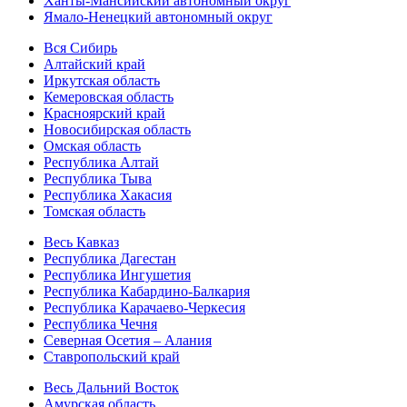
Ханты-Мансийский автономный округ
Ямало-Ненецкий автономный округ
Вся Сибирь
Алтайский край
Иркутская область
Кемеровская область
Красноярский край
Новосибирская область
Омская область
Республика Алтай
Республика Тыва
Республика Хакасия
Томская область
Весь Кавказ
Республика Дагестан
Республика Ингушетия
Республика Кабардино-Балкария
Республика Карачаево-Черкесия
Республика Чечня
Северная Осетия – Алания
Ставропольский край
Весь Дальний Восток
Амурская область