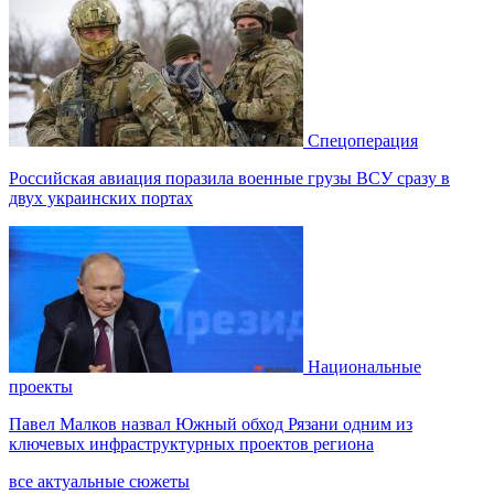
Спецоперация
Российская авиация поразила военные грузы ВСУ сразу в
двух украинских портах
Национальные
проекты
Павел Малков назвал Южный обход Рязани одним из
ключевых инфраструктурных проектов региона
все актуальные сюжеты