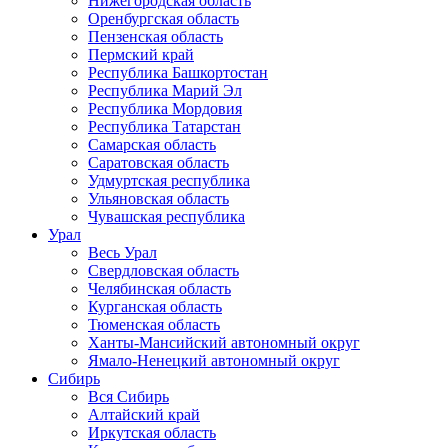
Нижегородская область
Оренбургская область
Пензенская область
Пермский край
Республика Башкортостан
Республика Марий Эл
Республика Мордовия
Республика Татарстан
Самарская область
Саратовская область
Удмуртская республика
Ульяновская область
Чувашская республика
Урал
Весь Урал
Свердловская область
Челябинская область
Курганская область
Тюменская область
Ханты-Мансийский автономный округ
Ямало-Ненецкий автономный округ
Сибирь
Вся Сибирь
Алтайский край
Иркутская область