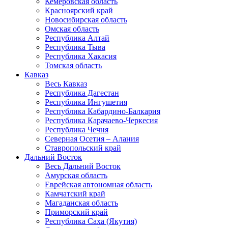
Кемеровская область
Красноярский край
Новосибирская область
Омская область
Республика Алтай
Республика Тыва
Республика Хакасия
Томская область
Кавказ
Весь Кавказ
Республика Дагестан
Республика Ингушетия
Республика Кабардино-Балкария
Республика Карачаево-Черкесия
Республика Чечня
Северная Осетия – Алания
Ставропольский край
Дальний Восток
Весь Дальний Восток
Амурская область
Еврейская автономная область
Камчатский край
Магаданская область
Приморский край
Республика Саха (Якутия)