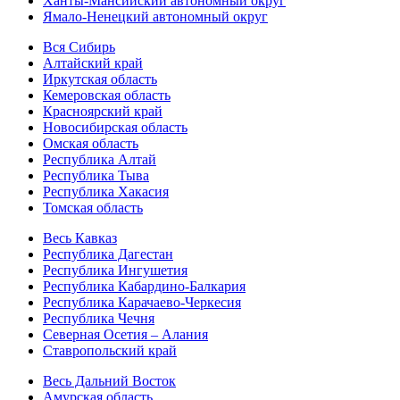
Ханты-Мансийский автономный округ
Ямало-Ненецкий автономный округ
Вся Сибирь
Алтайский край
Иркутская область
Кемеровская область
Красноярский край
Новосибирская область
Омская область
Республика Алтай
Республика Тыва
Республика Хакасия
Томская область
Весь Кавказ
Республика Дагестан
Республика Ингушетия
Республика Кабардино-Балкария
Республика Карачаево-Черкесия
Республика Чечня
Северная Осетия – Алания
Ставропольский край
Весь Дальний Восток
Амурская область