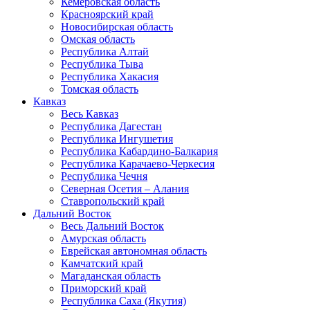
Кемеровская область
Красноярский край
Новосибирская область
Омская область
Республика Алтай
Республика Тыва
Республика Хакасия
Томская область
Кавказ
Весь Кавказ
Республика Дагестан
Республика Ингушетия
Республика Кабардино-Балкария
Республика Карачаево-Черкесия
Республика Чечня
Северная Осетия – Алания
Ставропольский край
Дальний Восток
Весь Дальний Восток
Амурская область
Еврейская автономная область
Камчатский край
Магаданская область
Приморский край
Республика Саха (Якутия)