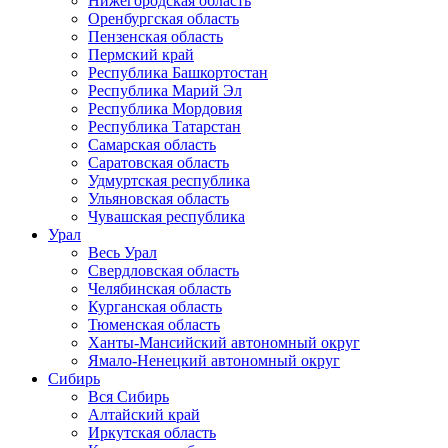
Нижегородская область
Оренбургская область
Пензенская область
Пермский край
Республика Башкортостан
Республика Марий Эл
Республика Мордовия
Республика Татарстан
Самарская область
Саратовская область
Удмуртская республика
Ульяновская область
Чувашская республика
Урал
Весь Урал
Свердловская область
Челябинская область
Курганская область
Тюменская область
Ханты-Мансийский автономный округ
Ямало-Ненецкий автономный округ
Сибирь
Вся Сибирь
Алтайский край
Иркутская область