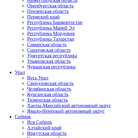
Нижегородская область
Оренбургская область
Пензенская область
Пермский край
Республика Башкортостан
Республика Марий Эл
Республика Мордовия
Республика Татарстан
Самарская область
Саратовская область
Удмуртская республика
Ульяновская область
Чувашская республика
Урал
Весь Урал
Свердловская область
Челябинская область
Курганская область
Тюменская область
Ханты-Мансийский автономный округ
Ямало-Ненецкий автономный округ
Сибирь
Вся Сибирь
Алтайский край
Иркутская область