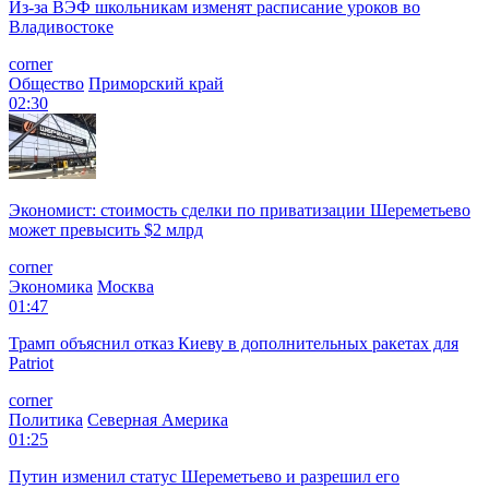
Из-за ВЭФ школьникам изменят расписание уроков во
Владивостоке
corner
Общество
Приморский край
02:30
Экономист: стоимость сделки по приватизации Шереметьево
может превысить $2 млрд
corner
Экономика
Москва
01:47
Трамп объяснил отказ Киеву в дополнительных ракетах для
Patriot
corner
Политика
Северная Америка
01:25
Путин изменил статус Шереметьево и разрешил его