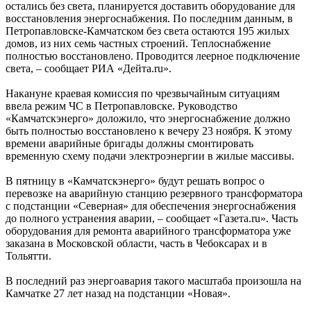
остались без света, планируется доставить оборудование для
восстановления энергоснабжения. По последним данным, в
Петропавловске-Камчатском без света остаются 195 жилых
домов, из них семь частных строений. Теплоснабжение
полностью восстановлено. Проводится леерное подключение
света, – сообщает РИА «Дейта.ru».
Накануне краевая комиссия по чрезвычайным ситуациям
ввела режим ЧС в Петропавловске. Руководство
«Камчатскэнерго» доложило, что энергоснабжение должно
быть полностью восстановлено к вечеру 23 ноября. К этому
времени аварийные бригады должны смонтировать
временную схему подачи электроэнергии в жилые массивы.
В пятницу в «Камчатскэнерго» будут решать вопрос о
перевозке на аварийную станцию резервного трансформатора
с подстанции «Северная» для обеспечения энергоснабжения
до полного устранения аварии, – сообщает «Газета.ru». Часть
оборудования для ремонта аварийного трансформатора уже
заказана в Московской области, часть в Чебоксарах и в
Тольятти.
В последний раз энергоавария такого масштаба произошла на
Камчатке 27 лет назад на подстанции «Новая».