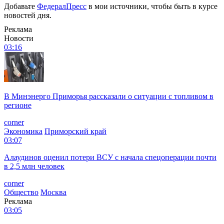
Добавьте
ФедералПресс
в мои источники, чтобы быть в курсе
новостей дня.
Реклама
Новости
03:16
В Минэнерго Приморья рассказали о ситуации с топливом в
регионе
corner
Экономика
Приморский край
03:07
Алаудинов оценил потери ВСУ с начала спецоперации почти
в 2,5 млн человек
corner
Общество
Москва
Реклама
03:05