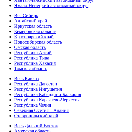
Ханты-Мансийский автономный округ
Ямало-Ненецкий автономный округ
Вся Сибирь
Алтайский край
Иркутская область
Кемеровская область
Красноярский край
Новосибирская область
Омская область
Республика Алтай
Республика Тыва
Республика Хакасия
Томская область
Весь Кавказ
Республика Дагестан
Республика Ингушетия
Республика Кабардино-Балкария
Республика Карачаево-Черкесия
Республика Чечня
Северная Осетия – Алания
Ставропольский край
Весь Дальний Восток
Амурская область