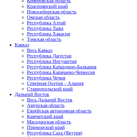
Кемеровская область
Красноярский край
Новосибирская область
Омская область
Республика Алтай
Республика Тыва
Республика Хакасия
Томская область
Кавказ
Весь Кавказ
Республика Дагестан
Республика Ингушетия
Республика Кабардино-Балкария
Республика Карачаево-Черкесия
Республика Чечня
Северная Осетия – Алания
Ставропольский край
Дальний Восток
Весь Дальний Восток
Амурская область
Еврейская автономная область
Камчатский край
Магаданская область
Приморский край
Республика Саха (Якутия)