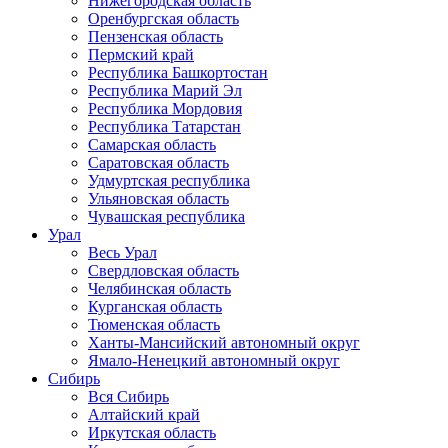
Нижегородская область
Оренбургская область
Пензенская область
Пермский край
Республика Башкортостан
Республика Марий Эл
Республика Мордовия
Республика Татарстан
Самарская область
Саратовская область
Удмуртская республика
Ульяновская область
Чувашская республика
Урал
Весь Урал
Свердловская область
Челябинская область
Курганская область
Тюменская область
Ханты-Мансийский автономный округ
Ямало-Ненецкий автономный округ
Сибирь
Вся Сибирь
Алтайский край
Иркутская область