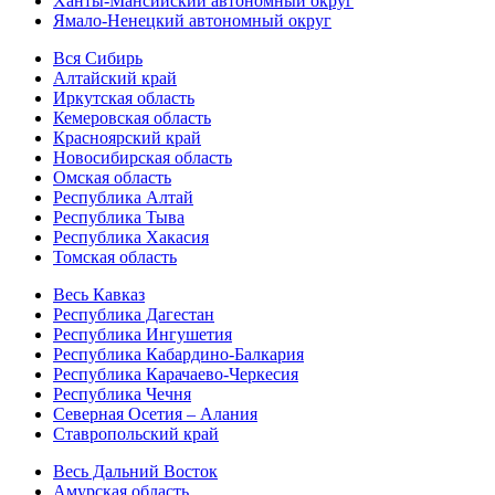
Ханты-Мансийский автономный округ
Ямало-Ненецкий автономный округ
Вся Сибирь
Алтайский край
Иркутская область
Кемеровская область
Красноярский край
Новосибирская область
Омская область
Республика Алтай
Республика Тыва
Республика Хакасия
Томская область
Весь Кавказ
Республика Дагестан
Республика Ингушетия
Республика Кабардино-Балкария
Республика Карачаево-Черкесия
Республика Чечня
Северная Осетия – Алания
Ставропольский край
Весь Дальний Восток
Амурская область