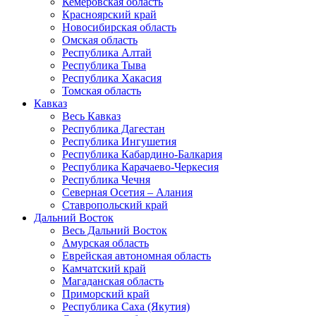
Кемеровская область
Красноярский край
Новосибирская область
Омская область
Республика Алтай
Республика Тыва
Республика Хакасия
Томская область
Кавказ
Весь Кавказ
Республика Дагестан
Республика Ингушетия
Республика Кабардино-Балкария
Республика Карачаево-Черкесия
Республика Чечня
Северная Осетия – Алания
Ставропольский край
Дальний Восток
Весь Дальний Восток
Амурская область
Еврейская автономная область
Камчатский край
Магаданская область
Приморский край
Республика Саха (Якутия)