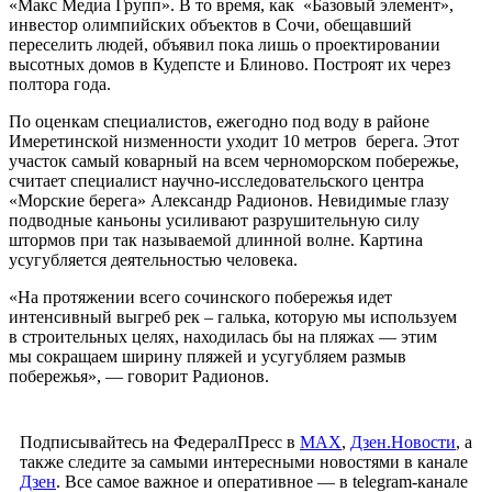
«Макс Медиа Групп». В то время, как «Базовый элемент»,
инвестор олимпийских объектов в Сочи, обещавший
переселить людей, объявил пока лишь о проектировании
высотных домов в Кудепсте и Блиново. Построят их через
полтора года.
По оценкам специалистов, ежегодно под воду в районе
Имеретинской низменности уходит 10 метров берега. Этот
участок самый коварный на всем черноморском побережье,
считает специалист научно-исследовательского центра
«Морские берега» Александр Радионов. Невидимые глазу
подводные каньоны усиливают разрушительную силу
штормов при так называемой длинной волне. Картина
усугубляется деятельностью человека.
«На протяжении всего сочинского побережья идет
интенсивный выгреб рек – галька, которую мы используем
в строительных целях, находилась бы на пляжах — этим
мы сокращаем ширину пляжей и усугубляем размыв
побережья», — говорит Радионов.
Подписывайтесь на ФедералПресс в
МАХ
,
Дзен.Новости
, а
также следите за самыми интересными новостями в канале
Дзен
. Все самое важное и оперативное — в telegram-канале