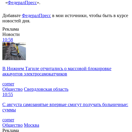
«
ФедералПресс
».
Добавьте
ФедералПресс
в мои источники, чтобы быть в курсе
новостей дня.
Реклама
Новости
10:58
В Нижнем Тагиле отчитались о массовой блокировке
аккаунтов электросамокатчиков
corner
Общество
Свердловская область
10:55
С августа самозанятые впервые смогут получать больничные:
суммы
corner
Общество
Москва
Реклама