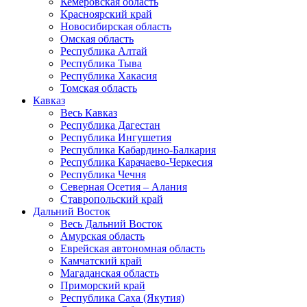
Кемеровская область
Красноярский край
Новосибирская область
Омская область
Республика Алтай
Республика Тыва
Республика Хакасия
Томская область
Кавказ
Весь Кавказ
Республика Дагестан
Республика Ингушетия
Республика Кабардино-Балкария
Республика Карачаево-Черкесия
Республика Чечня
Северная Осетия – Алания
Ставропольский край
Дальний Восток
Весь Дальний Восток
Амурская область
Еврейская автономная область
Камчатский край
Магаданская область
Приморский край
Республика Саха (Якутия)