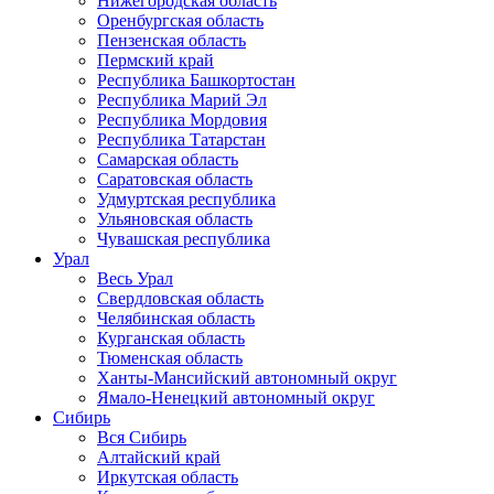
Нижегородская область
Оренбургская область
Пензенская область
Пермский край
Республика Башкортостан
Республика Марий Эл
Республика Мордовия
Республика Татарстан
Самарская область
Саратовская область
Удмуртская республика
Ульяновская область
Чувашская республика
Урал
Весь Урал
Свердловская область
Челябинская область
Курганская область
Тюменская область
Ханты-Мансийский автономный округ
Ямало-Ненецкий автономный округ
Сибирь
Вся Сибирь
Алтайский край
Иркутская область