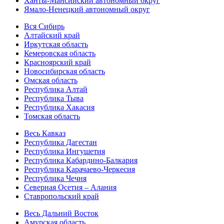
Ханты-Мансийский автономный округ
Ямало-Ненецкий автономный округ
Вся Сибирь
Алтайский край
Иркутская область
Кемеровская область
Красноярский край
Новосибирская область
Омская область
Республика Алтай
Республика Тыва
Республика Хакасия
Томская область
Весь Кавказ
Республика Дагестан
Республика Ингушетия
Республика Кабардино-Балкария
Республика Карачаево-Черкесия
Республика Чечня
Северная Осетия – Алания
Ставропольский край
Весь Дальний Восток
Амурская область