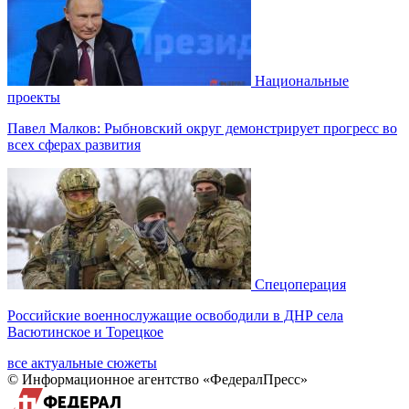
Национальные
проекты
Павел Малков: Рыбновский округ демонстрирует прогресс во
всех сферах развития
Спецоперация
Российские военнослужащие освободили в ДНР села
Васютинское и Торецкое
все актуальные сюжеты
© Информационное агентство «ФедералПресс»