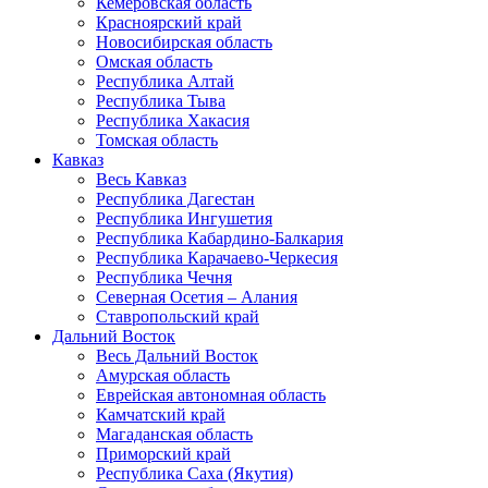
Кемеровская область
Красноярский край
Новосибирская область
Омская область
Республика Алтай
Республика Тыва
Республика Хакасия
Томская область
Кавказ
Весь Кавказ
Республика Дагестан
Республика Ингушетия
Республика Кабардино-Балкария
Республика Карачаево-Черкесия
Республика Чечня
Северная Осетия – Алания
Ставропольский край
Дальний Восток
Весь Дальний Восток
Амурская область
Еврейская автономная область
Камчатский край
Магаданская область
Приморский край
Республика Саха (Якутия)