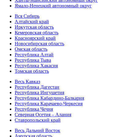
Ханты-Мансийский автономный округ
Ямало-Ненецкий автономный округ
Вся Сибирь
Алтайский край
Иркутская область
Кемеровская область
Красноярский край
Новосибирская область
Омская область
Республика Алтай
Республика Тыва
Республика Хакасия
Томская область
Весь Кавказ
Республика Дагестан
Республика Ингушетия
Республика Кабардино-Балкария
Республика Карачаево-Черкесия
Республика Чечня
Северная Осетия – Алания
Ставропольский край
Весь Дальний Восток
Амурская область