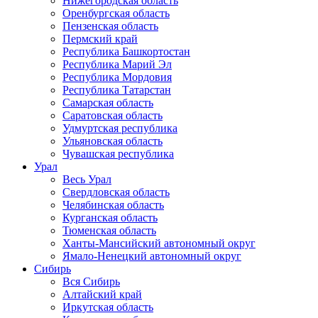
Нижегородская область
Оренбургская область
Пензенская область
Пермский край
Республика Башкортостан
Республика Марий Эл
Республика Мордовия
Республика Татарстан
Самарская область
Саратовская область
Удмуртская республика
Ульяновская область
Чувашская республика
Урал
Весь Урал
Свердловская область
Челябинская область
Курганская область
Тюменская область
Ханты-Мансийский автономный округ
Ямало-Ненецкий автономный округ
Сибирь
Вся Сибирь
Алтайский край
Иркутская область