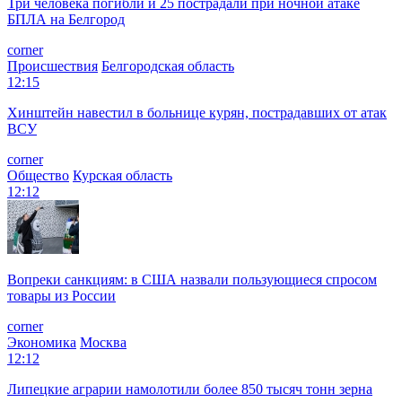
Три человека погибли и 25 пострадали при ночной атаке
БПЛА на Белгород
corner
Происшествия
Белгородская область
12:15
Хинштейн навестил в больнице курян, пострадавших от атак
ВСУ
corner
Общество
Курская область
12:12
Вопреки санкциям: в США назвали пользующиеся спросом
товары из России
corner
Экономика
Москва
12:12
Липецкие аграрии намолотили более 850 тысяч тонн зерна