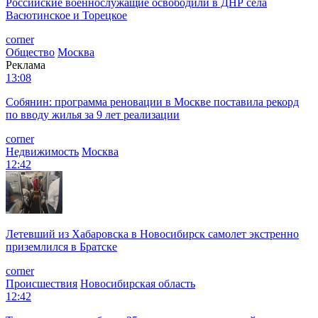
Российские военнослужащие освободили в ДНР села
Васютинское и Торецкое
corner
Общество
Москва
Реклама
13:08
Собянин: программа реновации в Москве поставила рекорд
по вводу жилья за 9 лет реализации
corner
Недвижимость
Москва
12:42
Летевший из Хабаровска в Новосибирск самолет экстренно
приземлился в Братске
corner
Происшествия
Новосибирская область
12:42