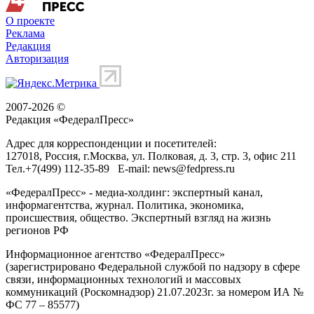
О проекте
Реклама
Редакция
Авторизация
2007-2026 ©
Редакция «
ФедералПресс
»
Адрес для корреспонденции и посетителей:
127018
, Россия, г.
Москва
,
ул. Полковая, д. 3, стр. 3
, офис 211
Тел.
+7(499) 112-35-89
E-mail:
news@fedpress.ru
«ФедералПресс» - медиа-холдинг: экспертный канал,
информагентства, журнал. Политика, экономика,
происшествия, общество. Экспертный взгляд на жизнь
регионов РФ
Информационное агентство «ФедералПресс»
(зарегистрировано Федеральной службой по надзору в сфере
связи, информационных технологий и массовых
коммуникаций (Роскомнадзор) 21.07.2023г. за номером ИА №
ФС 77 – 85577)