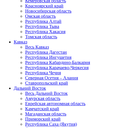
Кемеровская область
Красноярский край
Новосибирская область
Омская область
Республика Алтай
Республика Тыва
Республика Хакасия
Томская область
Кавказ
Весь Кавказ
Республика Дагестан
Республика Ингушетия
Республика Кабардино-Балкария
Республика Карачаево-Черкесия
Республика Чечня
Северная Осетия – Алания
Ставропольский край
Дальний Восток
Весь Дальний Восток
Амурская область
Еврейская автономная область
Камчатский край
Магаданская область
Приморский край
Республика Саха (Якутия)