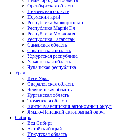
Нижегородская область
Оренбургская область
Пензенская область
Пермский край
Республика Башкортостан
Республика Марий Эл
Республика Мордовия
Республика Татарстан
Самарская область
Саратовская область
Удмуртская республика
Ульяновская область
Чувашская республика
Урал
Весь Урал
Свердловская область
Челябинская область
Курганская область
Тюменская область
Ханты-Мансийский автономный округ
Ямало-Ненецкий автономный округ
Сибирь
Вся Сибирь
Алтайский край
Иркутская область