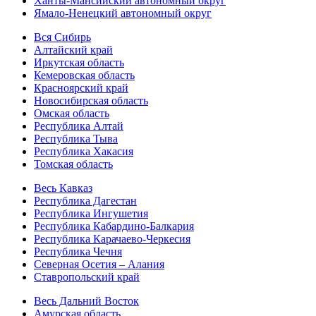
Ханты-Мансийский автономный округ
Ямало-Ненецкий автономный округ
Вся Сибирь
Алтайский край
Иркутская область
Кемеровская область
Красноярский край
Новосибирская область
Омская область
Республика Алтай
Республика Тыва
Республика Хакасия
Томская область
Весь Кавказ
Республика Дагестан
Республика Ингушетия
Республика Кабардино-Балкария
Республика Карачаево-Черкесия
Республика Чечня
Северная Осетия – Алания
Ставропольский край
Весь Дальний Восток
Амурская область