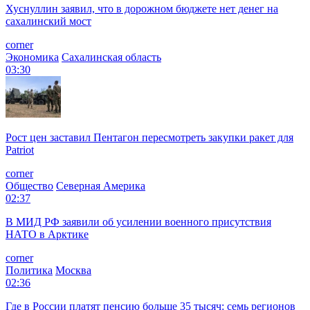
Хуснуллин заявил, что в дорожном бюджете нет денег на
сахалинский мост
corner
Экономика
Сахалинская область
03:30
Рост цен заставил Пентагон пересмотреть закупки ракет для
Patriot
corner
Общество
Северная Америка
02:37
В МИД РФ заявили об усилении военного присутствия
НАТО в Арктике
corner
Политика
Москва
02:36
Где в России платят пенсию больше 35 тысяч: семь регионов