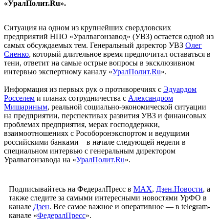
«УралПолит.Ru».
Ситуация на одном из крупнейших свердловских
предприятий НПО «Уралвагонзавод» (УВЗ) остается одной из
самых обсуждаемых тем. Генеральный директор УВЗ
Олег
Сиенко
, который длительное время предпочитал оставаться в
тени, ответит на самые острые вопросы в эксклюзивном
интервью экспертному каналу «
УралПолит.Ru
».
Информация из первых рук о противоречиях с
Эдуардом
Росселем
и планах сотрудничества с
Александром
Мишариным
, реальной социально-экономической ситуации
на предприятии, перспективах развития УВЗ и финансовых
проблемах предприятия, мерах господдержки,
взаимоотношениях с Рособоронэкспортом и ведущими
российскими банками – в начале следующей недели в
специальном интервью с генеральным директором
Уралвагонзавода на «
УралПолит.Ru
».
Подписывайтесь на ФедералПресс в
МАХ
,
Дзен.Новости
, а
также следите за самыми интересными новостями УрФО в
канале
Дзен
. Все самое важное и оперативное — в telegram-
канале «
ФедералПресс
».