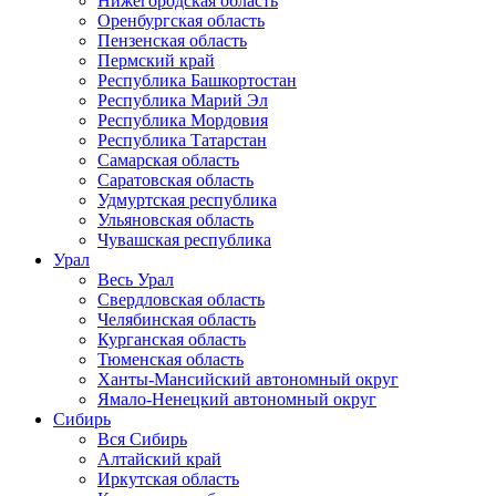
Нижегородская область
Оренбургская область
Пензенская область
Пермский край
Республика Башкортостан
Республика Марий Эл
Республика Мордовия
Республика Татарстан
Самарская область
Саратовская область
Удмуртская республика
Ульяновская область
Чувашская республика
Урал
Весь Урал
Свердловская область
Челябинская область
Курганская область
Тюменская область
Ханты-Мансийский автономный округ
Ямало-Ненецкий автономный округ
Сибирь
Вся Сибирь
Алтайский край
Иркутская область