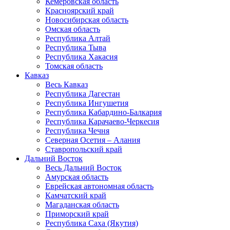
Кемеровская область
Красноярский край
Новосибирская область
Омская область
Республика Алтай
Республика Тыва
Республика Хакасия
Томская область
Кавказ
Весь Кавказ
Республика Дагестан
Республика Ингушетия
Республика Кабардино-Балкария
Республика Карачаево-Черкесия
Республика Чечня
Северная Осетия – Алания
Ставропольский край
Дальний Восток
Весь Дальний Восток
Амурская область
Еврейская автономная область
Камчатский край
Магаданская область
Приморский край
Республика Саха (Якутия)