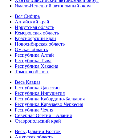
Ханты-Мансийский автономный округ
Ямало-Ненецкий автономный округ
Вся Сибирь
Алтайский край
Иркутская область
Кемеровская область
Красноярский край
Новосибирская область
Омская область
Республика Алтай
Республика Тыва
Республика Хакасия
Томская область
Весь Кавказ
Республика Дагестан
Республика Ингушетия
Республика Кабардино-Балкария
Республика Карачаево-Черкесия
Республика Чечня
Северная Осетия – Алания
Ставропольский край
Весь Дальний Восток
Амурская область