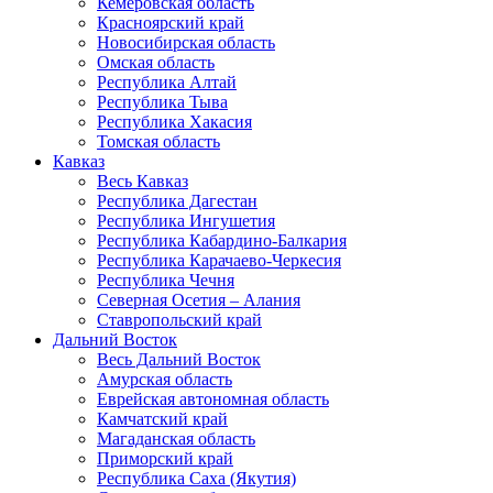
Кемеровская область
Красноярский край
Новосибирская область
Омская область
Республика Алтай
Республика Тыва
Республика Хакасия
Томская область
Кавказ
Весь Кавказ
Республика Дагестан
Республика Ингушетия
Республика Кабардино-Балкария
Республика Карачаево-Черкесия
Республика Чечня
Северная Осетия – Алания
Ставропольский край
Дальний Восток
Весь Дальний Восток
Амурская область
Еврейская автономная область
Камчатский край
Магаданская область
Приморский край
Республика Саха (Якутия)