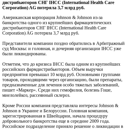
дистрибьюторов СНГ IHCC (International Health Care
Corporation) AG потеряла 3,7 млрд руб.
Американская корпорация Johnson & Johnson из-за
банкротства одного из крупнейших фармацевтических
дистрибьюторов СНГ IHCC (International Health Care
Corporation) AG потеряла 3,7 млрд руб.
Представители компании поздно обратились в Арбитражный
суд Москвы: и головная, и дочерняя организации IHCC уже
были ликвидированы.
Отметим, что до кризиса IHCC была одним из крупнейших
российских фармдистрибьюторов. Объем выручки
предприятия превышал 10 млрд руб. Основными группами
товаров, проходящими через организацию, были препараты,
предназначенные для лечения особо тяжелых заболеваний,
пишет «Маркер». Среди них гемофилия, болезнь Гоше,
миелолейкоз, рассеянный склероз.
Кроме России компания представляла интересы Johnson &
Johnson в Украине и Белоруссии. Головная компания,
зарегистрированная в Швейцарии, начала процедуру
добровольного банкротства еще в середине 2009 года.
Российское подразделение приняло решение о ликвидации в