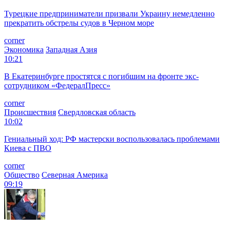
Турецкие предприниматели призвали Украину немедленно
прекратить обстрелы судов в Черном море
corner
Экономика
Западная Азия
10:21
В Екатеринбурге простятся с погибшим на фронте экс-
сотрудником «ФедералПресс»
corner
Происшествия
Свердловская область
10:02
Гениальный ход: РФ мастерски воспользовалась проблемами
Киева с ПВО
corner
Общество
Северная Америка
09:19