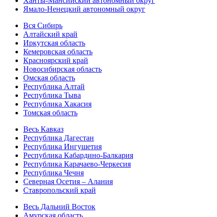
Ханты-Мансийский автономный округ
Ямало-Ненецкий автономный округ
Вся Сибирь
Алтайский край
Иркутская область
Кемеровская область
Красноярский край
Новосибирская область
Омская область
Республика Алтай
Республика Тыва
Республика Хакасия
Томская область
Весь Кавказ
Республика Дагестан
Республика Ингушетия
Республика Кабардино-Балкария
Республика Карачаево-Черкесия
Республика Чечня
Северная Осетия – Алания
Ставропольский край
Весь Дальний Восток
Амурская область