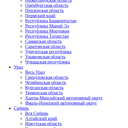
Нижегородская область
Оренбургская область
Пензенская область
Пермский край
Республика Башкортостан
Республика Марий Эл
Республика Мордовия
Республика Татарстан
Самарская область
Саратовская область
Удмуртская республика
Ульяновская область
Чувашская республика
Урал
Весь Урал
Свердловская область
Челябинская область
Курганская область
Тюменская область
Ханты-Мансийский автономный округ
Ямало-Ненецкий автономный округ
Сибирь
Вся Сибирь
Алтайский край
Иркутская область