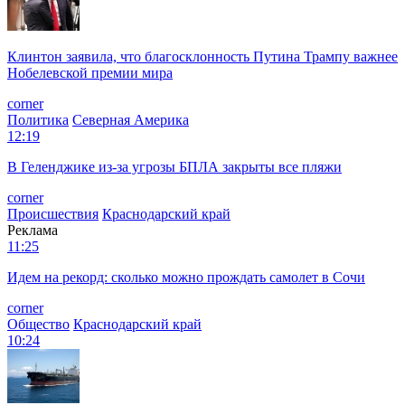
Клинтон заявила, что благосклонность Путина Трампу важнее
Нобелевской премии мира
corner
Политика
Северная Америка
12:19
В Геленджике из-за угрозы БПЛА закрыты все пляжи
corner
Происшествия
Краснодарский край
Реклама
11:25
Идем на рекорд: сколько можно прождать самолет в Сочи
corner
Общество
Краснодарский край
10:24