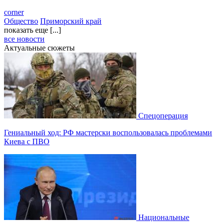
corner
Общество
Приморский край
показать еще [...]
все новости
Актуальные сюжеты
Спецоперация
Гениальный ход: РФ мастерски воспользовалась проблемами
Киева с ПВО
Национальные