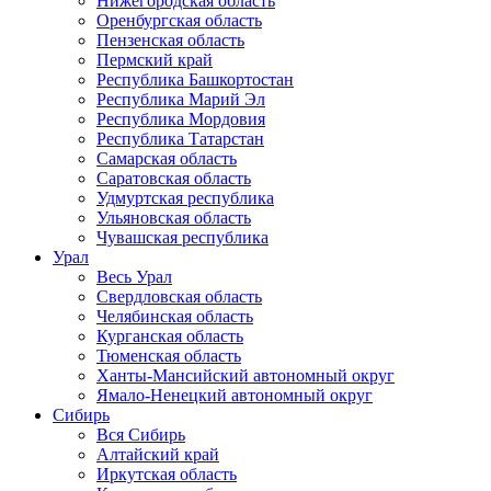
Нижегородская область
Оренбургская область
Пензенская область
Пермский край
Республика Башкортостан
Республика Марий Эл
Республика Мордовия
Республика Татарстан
Самарская область
Саратовская область
Удмуртская республика
Ульяновская область
Чувашская республика
Урал
Весь Урал
Свердловская область
Челябинская область
Курганская область
Тюменская область
Ханты-Мансийский автономный округ
Ямало-Ненецкий автономный округ
Сибирь
Вся Сибирь
Алтайский край
Иркутская область