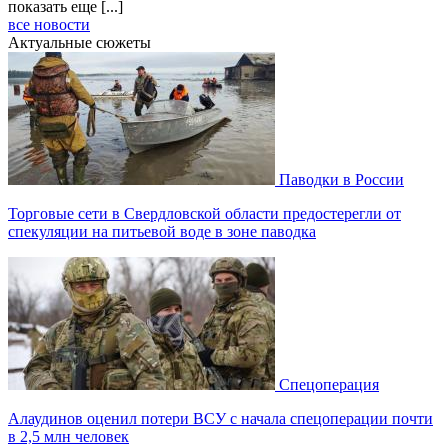
показать еще [...]
все новости
Актуальные сюжеты
Паводки в России
Торговые сети в Свердловской области предостерегли от
спекуляции на питьевой воде в зоне паводка
Спецоперация
Алаудинов оценил потери ВСУ с начала спецоперации почти
в 2,5 млн человек