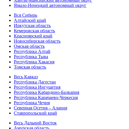
Ханты-Мансийский автономный округ
Ямало-Ненецкий автономный округ
Вся Сибирь
Алтайский край
Иркутская область
Кемеровская область
Красноярский край
Новосибирская область
Омская область
Республика Алтай
Республика Тыва
Республика Хакасия
Томская область
Весь Кавказ
Республика Дагестан
Республика Ингушетия
Республика Кабардино-Балкария
Республика Карачаево-Черкесия
Республика Чечня
Северная Осетия – Алания
Ставропольский край
Весь Дальний Восток
Амурская область