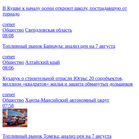
В Кушве к началу осени откроют школу, пострадавшую от
торнадо
corner
Общество
Свердловская область
08:08
Топливный рынок Барнаула: анализ цен на 7 августа
corner
Общество
Алтайский край
08:06
Кухарук о строительной отрасли Югры: 20 соцобъектов,
миллион «квадратов» жилья и защита обманутых дольщиков
corner
Общество
Ханты-Мансийский автономный округ
07:58
Топливный рынок Томска: анализ цен на 7 августа