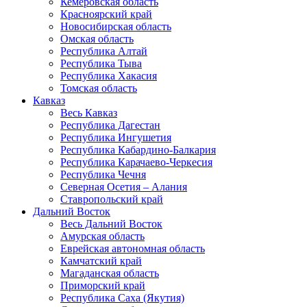
Кемеровская область
Красноярский край
Новосибирская область
Омская область
Республика Алтай
Республика Тыва
Республика Хакасия
Томская область
Кавказ
Весь Кавказ
Республика Дагестан
Республика Ингушетия
Республика Кабардино-Балкария
Республика Карачаево-Черкесия
Республика Чечня
Северная Осетия – Алания
Ставропольский край
Дальний Восток
Весь Дальний Восток
Амурская область
Еврейская автономная область
Камчатский край
Магаданская область
Приморский край
Республика Саха (Якутия)