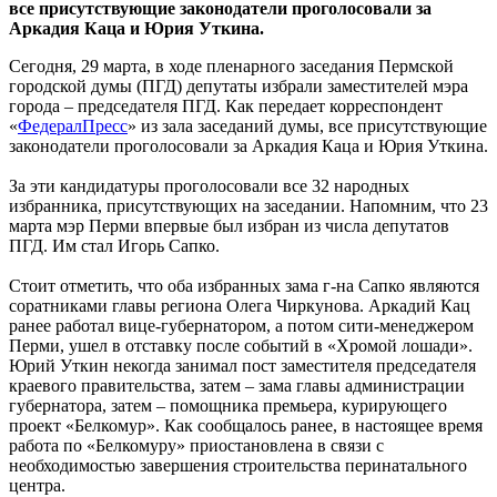
все присутствующие законодатели проголосовали за
Аркадия Каца и Юрия Уткина.
Сегодня, 29 марта, в ходе пленарного заседания Пермской
городской думы (ПГД) депутаты избрали заместителей мэра
города – председателя ПГД. Как передает корреспондент
«
ФедералПресс
» из зала заседаний думы, все присутствующие
законодатели проголосовали за Аркадия Каца и Юрия Уткина.
За эти кандидатуры проголосовали все 32 народных
избранника, присутствующих на заседании. Напомним, что 23
марта мэр Перми впервые был избран из числа депутатов
ПГД. Им стал Игорь Сапко.
Стоит отметить, что оба избранных зама г-на Сапко являются
соратниками главы региона Олега Чиркунова. Аркадий Кац
ранее работал вице-губернатором, а потом сити-менеджером
Перми, ушел в отставку после событий в «Хромой лошади».
Юрий Уткин некогда занимал пост заместителя председателя
краевого правительства, затем – зама главы администрации
губернатора, затем – помощника премьера, курирующего
проект «Белкомур». Как сообщалось ранее, в настоящее время
работа по «Белкомуру» приостановлена в связи с
необходимостью завершения строительства перинатального
центра.