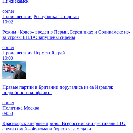
Нижнекамск
corner
Происшествия
Республика Татарстан
10:02
Режим «️Ковер» введен в Перми, Березниках и Соликамске из-
за угрозы БПЛА: запущены сирены
corner
Происшествия
Пермский край
10:00
Правые партии в Британии поругались из-за Израиля:
подробности конфликта
corner
Политика
Москва
09:53
Красноярск впервые принял Всероссийский фестиваль ГТО
среди семей – 46 команд борются за медали