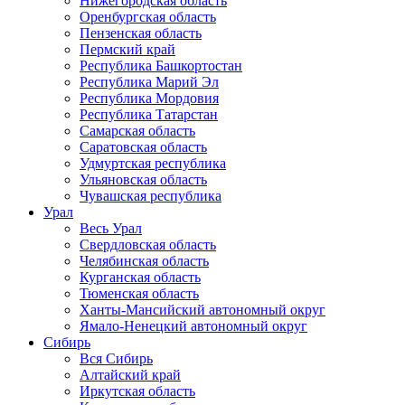
Нижегородская область
Оренбургская область
Пензенская область
Пермский край
Республика Башкортостан
Республика Марий Эл
Республика Мордовия
Республика Татарстан
Самарская область
Саратовская область
Удмуртская республика
Ульяновская область
Чувашская республика
Урал
Весь Урал
Свердловская область
Челябинская область
Курганская область
Тюменская область
Ханты-Мансийский автономный округ
Ямало-Ненецкий автономный округ
Сибирь
Вся Сибирь
Алтайский край
Иркутская область