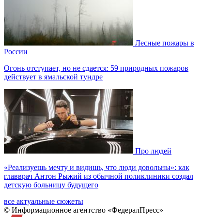
Лесные пожары в
России
Огонь отступает, но не сдается: 59 природных пожаров
действует в ямальской тундре
Про людей
«Реализуешь мечту и видишь, что люди довольны»: как
главврач Антон Рыжий из обычной поликлиники создал
детскую больницу будущего
все актуальные сюжеты
© Информационное агентство «ФедералПресс»