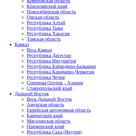
Кемеровская область
Красноярский край
Новосибирская область
Омская область
Республика Алтай
Республика Тыва
Республика Хакасия
Томская область
Кавказ
Весь Кавказ
Республика Дагестан
Республика Ингушетия
Республика Кабардино-Балкария
Республика Карачаево-Черкесия
Республика Чечня
Северная Осетия – Алания
Ставропольский край
Дальний Восток
Весь Дальний Восток
Амурская область
Еврейская автономная область
Камчатский край
Магаданская область
Приморский край
Республика Саха (Якутия)