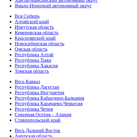
Ханты-Мансийский автономный округ
Ямало-Ненецкий автономный округ
Вся Сибирь
Алтайский край
Иркутская область
Кемеровская область
Красноярский край
Новосибирская область
Омская область
Республика Алтай
Республика Тыва
Республика Хакасия
Томская область
Весь Кавказ
Республика Дагестан
Республика Ингушетия
Республика Кабардино-Балкария
Республика Карачаево-Черкесия
Республика Чечня
Северная Осетия – Алания
Ставропольский край
Весь Дальний Восток
Амурская область