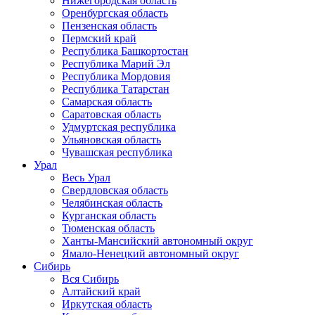
Нижегородская область
Оренбургская область
Пензенская область
Пермский край
Республика Башкортостан
Республика Марий Эл
Республика Мордовия
Республика Татарстан
Самарская область
Саратовская область
Удмуртская республика
Ульяновская область
Чувашская республика
Урал
Весь Урал
Свердловская область
Челябинская область
Курганская область
Тюменская область
Ханты-Мансийский автономный округ
Ямало-Ненецкий автономный округ
Сибирь
Вся Сибирь
Алтайский край
Иркутская область