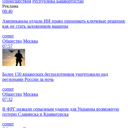
Происшествия
Республика Башкортостан
Реклама
08:40
Американцы отдали ИИ право принимать ключевые решения:
как не стать заложником машины
corner
Общество
Москва
07:57
Более 150 вражеских беспилотников уничтожили над
регионами России за ночь
corner
Общество
Москва
07:32
В ФРГ назвали серьезным ударом для Украины возможную
потерю Славянска и Краматорска
corner