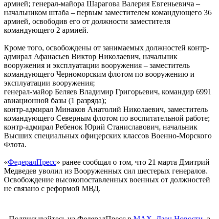
армией; генерал-майора Шарагова Валерия Евгеньевича –
начальником штаба – первым заместителем командующего 36
армией, освободив его от должности заместителя
командующего 2 армией.
Кроме того, освобождены от занимаемых должностей контр-
адмирал Афанасьев Виктор Николаевич, начальник
вооружения и эксплуатации вооружения – заместитель
командующего Черноморским флотом по вооружению и
эксплуатации вооружения;
генерал-майор Беляев Владимир Григорьевич, командир 6991
авиационной базы (1 разряда);
контр-адмирал Минаков Анатолий Николаевич, заместитель
командующего Северным флотом по воспитательной работе;
контр-адмирал Ребенок Юрий Станиславович, начальник
Высших специальных офицерских классов Военно-Морского
Флота.
«
ФедералПресс
» ранее сообщал о том, что 21 марта Дмитрий
Медведев уволил из Вооруженных сил шестерых генералов.
Освобождение высокопоставленных военных от должностей
не связано с реформой МВД.
Подписывайтесь на ФедералПресс в
МАХ
,
Дзен.Новости
, а