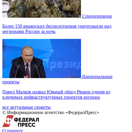
Спецоперация
Более 150 вражеских беспилотников уничтожили над
регионами России за ночь
Национальные
проекты
Павел Малков назвал Южный обход Рязани одним из
ключевых инфраструктурных проектов региона
все актуальные сюжеты
© Информационное агентство «ФедералПресс»
О проекте