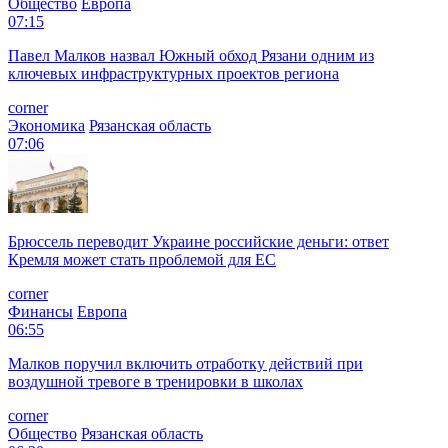
Общество
Европа
07:15
Павел Малков назвал Южный обход Рязани одним из
ключевых инфраструктурных проектов региона
corner
Экономика
Рязанская область
07:06
Брюссель переводит Украине российские деньги: ответ
Кремля может стать проблемой для EC
corner
Финансы
Европа
06:55
Малков поручил включить отработку действий при
воздушной тревоге в тренировки в школах
corner
Общество
Рязанская область