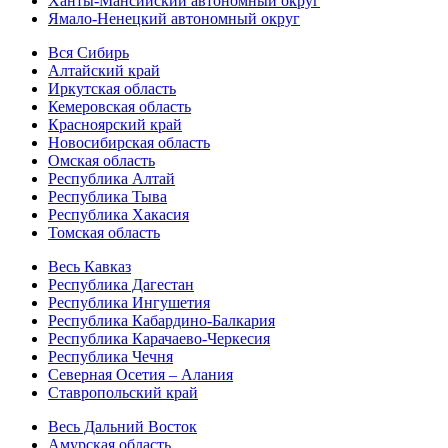
Ханты-Мансийский автономный округ
Ямало-Ненецкий автономный округ
Вся Сибирь
Алтайский край
Иркутская область
Кемеровская область
Красноярский край
Новосибирская область
Омская область
Республика Алтай
Республика Тыва
Республика Хакасия
Томская область
Весь Кавказ
Республика Дагестан
Республика Ингушетия
Республика Кабардино-Балкария
Республика Карачаево-Черкесия
Республика Чечня
Северная Осетия – Алания
Ставропольский край
Весь Дальний Восток
Амурская область