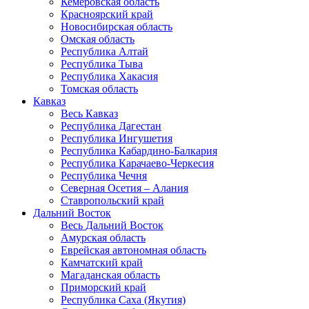
Кемеровская область
Красноярский край
Новосибирская область
Омская область
Республика Алтай
Республика Тыва
Республика Хакасия
Томская область
Кавказ
Весь Кавказ
Республика Дагестан
Республика Ингушетия
Республика Кабардино-Балкария
Республика Карачаево-Черкесия
Республика Чечня
Северная Осетия – Алания
Ставропольский край
Дальний Восток
Весь Дальний Восток
Амурская область
Еврейская автономная область
Камчатский край
Магаданская область
Приморский край
Республика Саха (Якутия)