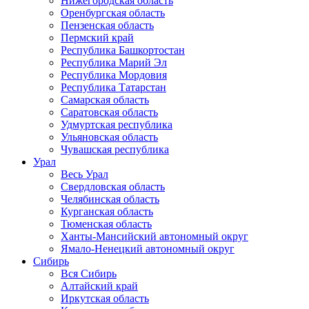
Нижегородская область
Оренбургская область
Пензенская область
Пермский край
Республика Башкортостан
Республика Марий Эл
Республика Мордовия
Республика Татарстан
Самарская область
Саратовская область
Удмуртская республика
Ульяновская область
Чувашская республика
Урал
Весь Урал
Свердловская область
Челябинская область
Курганская область
Тюменская область
Ханты-Мансийский автономный округ
Ямало-Ненецкий автономный округ
Сибирь
Вся Сибирь
Алтайский край
Иркутская область