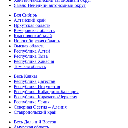
Ханты-Мансийский автономный округ
Ямало-Ненецкий автономный округ
Вся Сибирь
Алтайский край
Иркутская область
Кемеровская область
Красноярский край
Новосибирская область
Омская область
Республика Алтай
Республика Тыва
Республика Хакасия
Томская область
Весь Кавказ
Республика Дагестан
Республика Ингушетия
Республика Кабардино-Балкария
Республика Карачаево-Черкесия
Республика Чечня
Северная Осетия – Алания
Ставропольский край
Весь Дальний Восток
Амурская область