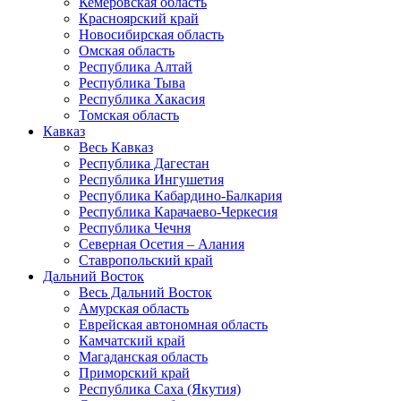
Кемеровская область
Красноярский край
Новосибирская область
Омская область
Республика Алтай
Республика Тыва
Республика Хакасия
Томская область
Кавказ
Весь Кавказ
Республика Дагестан
Республика Ингушетия
Республика Кабардино-Балкария
Республика Карачаево-Черкесия
Республика Чечня
Северная Осетия – Алания
Ставропольский край
Дальний Восток
Весь Дальний Восток
Амурская область
Еврейская автономная область
Камчатский край
Магаданская область
Приморский край
Республика Саха (Якутия)