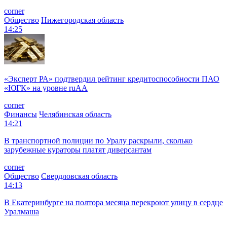
corner
Общество
Нижегородская область
14:25
«Эксперт РА» подтвердил рейтинг кредитоспособности ПАО
«ЮГК» на уровне ruAА
corner
Финансы
Челябинская область
14:21
В транспортной полиции по Уралу раскрыли, сколько
зарубежные кураторы платят диверсантам
corner
Общество
Свердловская область
14:13
В Екатеринбурге на полтора месяца перекроют улицу в сердце
Уралмаша