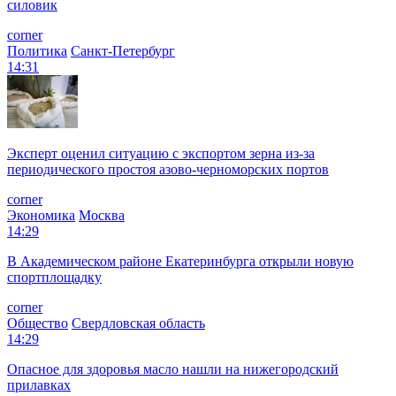
силовик
corner
Политика
Санкт-Петербург
14:31
Эксперт оценил ситуацию с экспортом зерна из-за
периодического простоя азово-черноморских портов
corner
Экономика
Москва
14:29
В Академическом районе Екатеринбурга открыли новую
спортплощадку
corner
Общество
Свердловская область
14:29
Опасное для здоровья масло нашли на нижегородский
прилавках