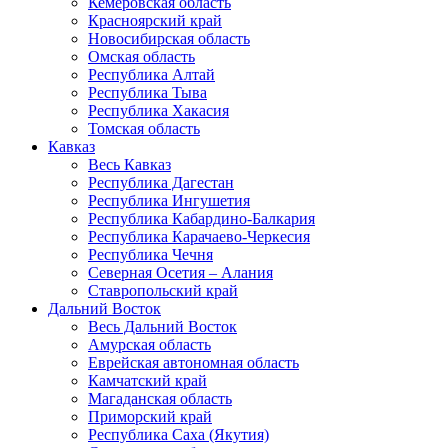
Кемеровская область
Красноярский край
Новосибирская область
Омская область
Республика Алтай
Республика Тыва
Республика Хакасия
Томская область
Кавказ
Весь Кавказ
Республика Дагестан
Республика Ингушетия
Республика Кабардино-Балкария
Республика Карачаево-Черкесия
Республика Чечня
Северная Осетия – Алания
Ставропольский край
Дальний Восток
Весь Дальний Восток
Амурская область
Еврейская автономная область
Камчатский край
Магаданская область
Приморский край
Республика Саха (Якутия)