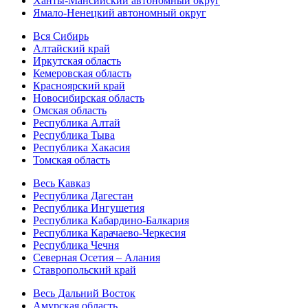
Ханты-Мансийский автономный округ
Ямало-Ненецкий автономный округ
Вся Сибирь
Алтайский край
Иркутская область
Кемеровская область
Красноярский край
Новосибирская область
Омская область
Республика Алтай
Республика Тыва
Республика Хакасия
Томская область
Весь Кавказ
Республика Дагестан
Республика Ингушетия
Республика Кабардино-Балкария
Республика Карачаево-Черкесия
Республика Чечня
Северная Осетия – Алания
Ставропольский край
Весь Дальний Восток
Амурская область