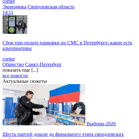
corner
Экономика
Свердловская область
14:11
Сбои при оплате парковки по СМС в Петербурге: какие есть
альтернативы
corner
Общество
Санкт-Петербург
показать еще [...]
все новости
Актуальные сюжеты
Выборы-2026
Шесть партий дошли до финального этапа свердловских