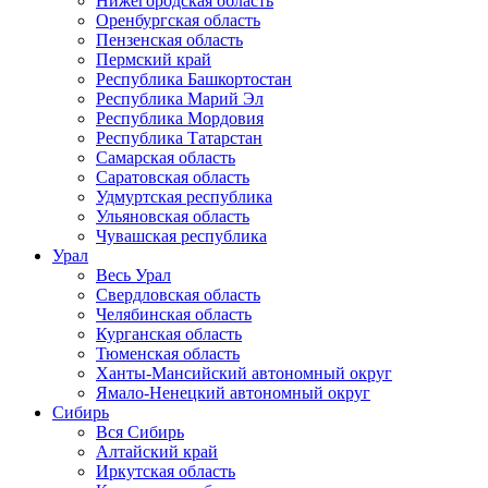
Нижегородская область
Оренбургская область
Пензенская область
Пермский край
Республика Башкортостан
Республика Марий Эл
Республика Мордовия
Республика Татарстан
Самарская область
Саратовская область
Удмуртская республика
Ульяновская область
Чувашская республика
Урал
Весь Урал
Свердловская область
Челябинская область
Курганская область
Тюменская область
Ханты-Мансийский автономный округ
Ямало-Ненецкий автономный округ
Сибирь
Вся Сибирь
Алтайский край
Иркутская область