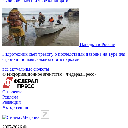
выборов: выбыли трое кандидатов
Паводки в России
Гидротехник бьет тревогу о последствиях паводка на Туре для
стройки: поймы должны стать парками
все актуальные сюжеты
© Информационное агентство «ФедералПресс»
О проекте
Реклама
Редакция
Авторизация
2007-2026 ©