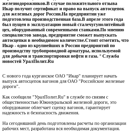
железнодорожников.В случае положительного отзыва
Икар получит сертификат и право на выпуск автосцепок
для железных дорог России.На предприятии уже
подготовлена производственная база.В апреле этого года
был пущен в эксплуатацию новый сталечугунолитейный
цех, оборудованный современными станками.По мнению
специалистов завода, предприятие сможет выпускать
автосцепки в необходимом количестве.Стоит отметить, что
Икар - одно из крупнейших в России предприятий по
производству трубопроводной арматуры, используемой
для добычи и транспортировки нефти и газа. ° Служба
новостей УралПолит.Ru
С нового года курганское ОАО "Икар" планирует начать
выпуск автосцепок вагонов для ОАО "Российские железные
дороги".
Как сообщили "УралПолит.Ru" в службе по связям с
общественностью Южноуральской железной дороги, это
оборудование облегчает сцепку вагонов, гарантирует
надежность и безопасность движения.
На сегодняшний день подготовлены расчеты по организации
рабочих мест, разработана вся необходимая документация.