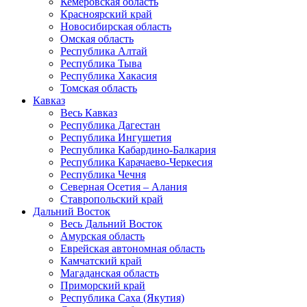
Кемеровская область
Красноярский край
Новосибирская область
Омская область
Республика Алтай
Республика Тыва
Республика Хакасия
Томская область
Кавказ
Весь Кавказ
Республика Дагестан
Республика Ингушетия
Республика Кабардино-Балкария
Республика Карачаево-Черкесия
Республика Чечня
Северная Осетия – Алания
Ставропольский край
Дальний Восток
Весь Дальний Восток
Амурская область
Еврейская автономная область
Камчатский край
Магаданская область
Приморский край
Республика Саха (Якутия)