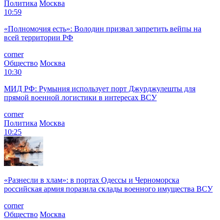
Политика
Москва
10:59
«Полномочия есть»: Володин призвал запретить вейпы на
всей территории РФ
corner
Общество
Москва
10:30
МИД РФ: Румыния использует порт Джурджулешты для
прямой военной логистики в интересах ВСУ
corner
Политика
Москва
10:25
«Разнесли в хлам»: в портах Одессы и Черноморска
российская армия поразила склады военного имущества ВСУ
corner
Общество
Москва