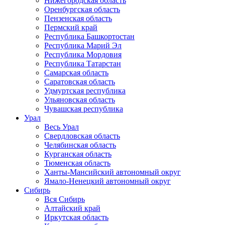
Нижегородская область
Оренбургская область
Пензенская область
Пермский край
Республика Башкортостан
Республика Марий Эл
Республика Мордовия
Республика Татарстан
Самарская область
Саратовская область
Удмуртская республика
Ульяновская область
Чувашская республика
Урал
Весь Урал
Свердловская область
Челябинская область
Курганская область
Тюменская область
Ханты-Мансийский автономный округ
Ямало-Ненецкий автономный округ
Сибирь
Вся Сибирь
Алтайский край
Иркутская область