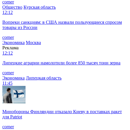
corner
Общество
Курская область
12:12
Вопреки санкциям: в США назвали пользующиеся спросом
товары из России
corner
Экономика
Москва
Реклама
12:12
Липецкие аграрии намолотили более 850 тысяч тонн зерна
corner
Экономика
Липецкая область
11:45
Минобороны Финляндии отказало Киеву в поставках ракет
для Patriot
corner