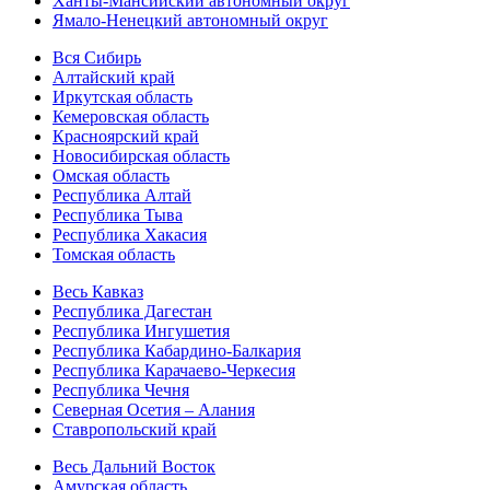
Ханты-Мансийский автономный округ
Ямало-Ненецкий автономный округ
Вся Сибирь
Алтайский край
Иркутская область
Кемеровская область
Красноярский край
Новосибирская область
Омская область
Республика Алтай
Республика Тыва
Республика Хакасия
Томская область
Весь Кавказ
Республика Дагестан
Республика Ингушетия
Республика Кабардино-Балкария
Республика Карачаево-Черкесия
Республика Чечня
Северная Осетия – Алания
Ставропольский край
Весь Дальний Восток
Амурская область