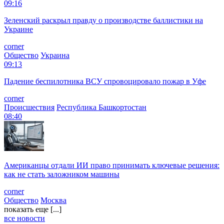
09:16
Зеленский раскрыл правду о производстве баллистики на
Украине
corner
Общество
Украина
09:13
Падение беспилотника ВСУ спровоцировало пожар в Уфе
corner
Происшествия
Республика Башкортостан
08:40
Американцы отдали ИИ право принимать ключевые решения:
как не стать заложником машины
corner
Общество
Москва
показать еще [...]
все новости