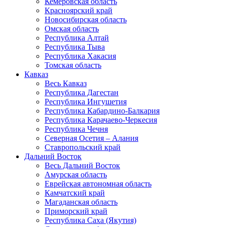
Кемеровская область
Красноярский край
Новосибирская область
Омская область
Республика Алтай
Республика Тыва
Республика Хакасия
Томская область
Кавказ
Весь Кавказ
Республика Дагестан
Республика Ингушетия
Республика Кабардино-Балкария
Республика Карачаево-Черкесия
Республика Чечня
Северная Осетия – Алания
Ставропольский край
Дальний Восток
Весь Дальний Восток
Амурская область
Еврейская автономная область
Камчатский край
Магаданская область
Приморский край
Республика Саха (Якутия)