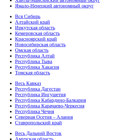
Ханты-Мансийский автономный округ
Ямало-Ненецкий автономный округ
Вся Сибирь
Алтайский край
Иркутская область
Кемеровская область
Красноярский край
Новосибирская область
Омская область
Республика Алтай
Республика Тыва
Республика Хакасия
Томская область
Весь Кавказ
Республика Дагестан
Республика Ингушетия
Республика Кабардино-Балкария
Республика Карачаево-Черкесия
Республика Чечня
Северная Осетия – Алания
Ставропольский край
Весь Дальний Восток
Амурская область