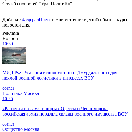
Служба новостей "УралПолит.Ru"
Добавьте
ФедералПресс
в мои источники, чтобы быть в курсе
новостей дня.
Реклама
Новости
10:30
МИД РФ: Румыния использует порт Джурджулешты для
прямой военной логистики в интересах ВСУ
corner
Политика
Москва
10:25
«Разнесли в хлам»: в портах Одессы и Черноморска
российская армия поразила склады военного имущества ВСУ
corner
Общество
Москва