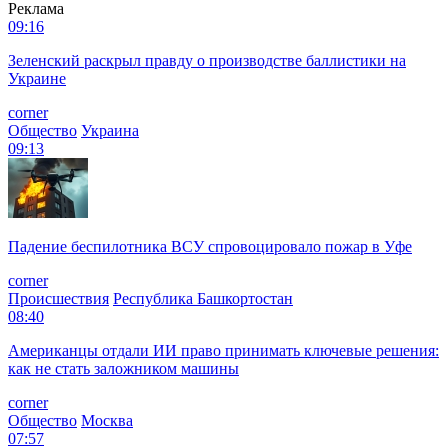
Реклама
09:16
Зеленский раскрыл правду о производстве баллистики на
Украине
corner
Общество
Украина
09:13
Падение беспилотника ВСУ спровоцировало пожар в Уфе
corner
Происшествия
Республика Башкортостан
08:40
Американцы отдали ИИ право принимать ключевые решения:
как не стать заложником машины
corner
Общество
Москва
07:57