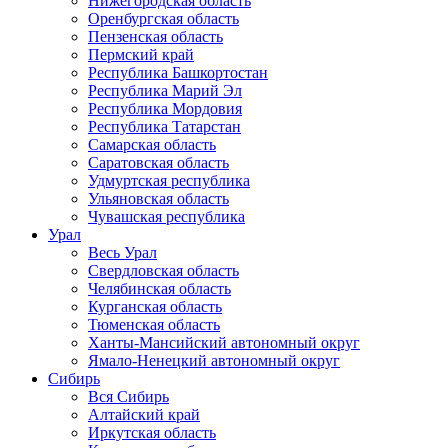
Нижегородская область
Оренбургская область
Пензенская область
Пермский край
Республика Башкортостан
Республика Марий Эл
Республика Мордовия
Республика Татарстан
Самарская область
Саратовская область
Удмуртская республика
Ульяновская область
Чувашская республика
Урал
Весь Урал
Свердловская область
Челябинская область
Курганская область
Тюменская область
Ханты-Мансийский автономный округ
Ямало-Ненецкий автономный округ
Сибирь
Вся Сибирь
Алтайский край
Иркутская область