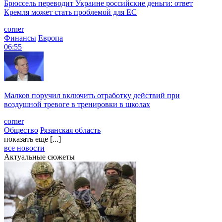
Брюссель переводит Украине российские деньги: ответ
Кремля может стать проблемой для EC
corner
Финансы
Европа
06:55
Малков поручил включить отработку действий при
воздушной тревоге в тренировки в школах
corner
Общество
Рязанская область
показать еще [...]
все новости
Актуальные сюжеты