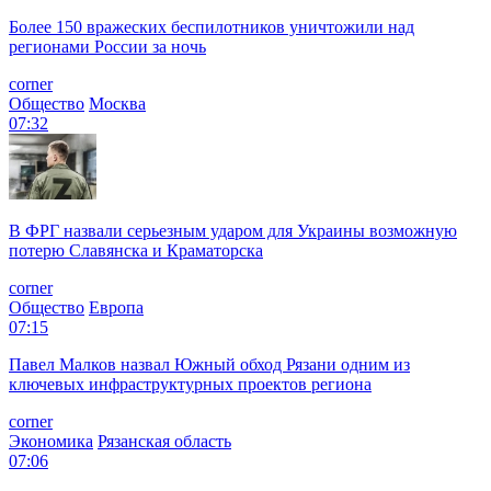
Более 150 вражеских беспилотников уничтожили над
регионами России за ночь
corner
Общество
Москва
07:32
В ФРГ назвали серьезным ударом для Украины возможную
потерю Славянска и Краматорска
corner
Общество
Европа
07:15
Павел Малков назвал Южный обход Рязани одним из
ключевых инфраструктурных проектов региона
corner
Экономика
Рязанская область
07:06