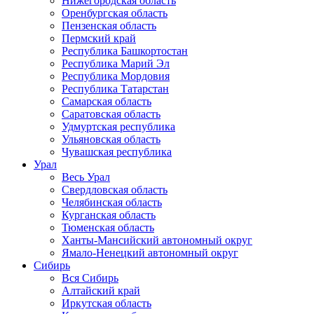
Нижегородская область
Оренбургская область
Пензенская область
Пермский край
Республика Башкортостан
Республика Марий Эл
Республика Мордовия
Республика Татарстан
Самарская область
Саратовская область
Удмуртская республика
Ульяновская область
Чувашская республика
Урал
Весь Урал
Свердловская область
Челябинская область
Курганская область
Тюменская область
Ханты-Мансийский автономный округ
Ямало-Ненецкий автономный округ
Сибирь
Вся Сибирь
Алтайский край
Иркутская область