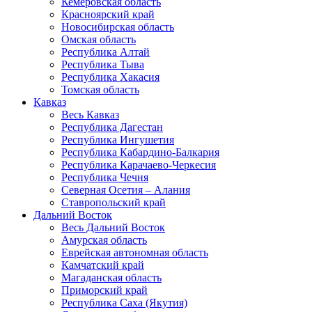
Кемеровская область
Красноярский край
Новосибирская область
Омская область
Республика Алтай
Республика Тыва
Республика Хакасия
Томская область
Кавказ
Весь Кавказ
Республика Дагестан
Республика Ингушетия
Республика Кабардино-Балкария
Республика Карачаево-Черкесия
Республика Чечня
Северная Осетия – Алания
Ставропольский край
Дальний Восток
Весь Дальний Восток
Амурская область
Еврейская автономная область
Камчатский край
Магаданская область
Приморский край
Республика Саха (Якутия)