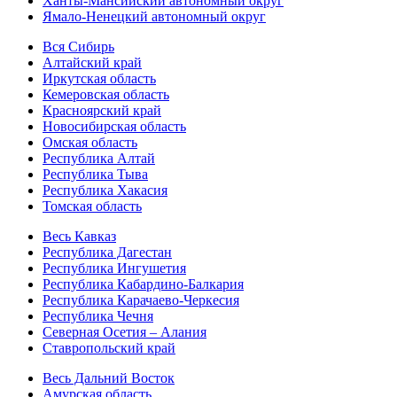
Ханты-Мансийский автономный округ
Ямало-Ненецкий автономный округ
Вся Сибирь
Алтайский край
Иркутская область
Кемеровская область
Красноярский край
Новосибирская область
Омская область
Республика Алтай
Республика Тыва
Республика Хакасия
Томская область
Весь Кавказ
Республика Дагестан
Республика Ингушетия
Республика Кабардино-Балкария
Республика Карачаево-Черкесия
Республика Чечня
Северная Осетия – Алания
Ставропольский край
Весь Дальний Восток
Амурская область