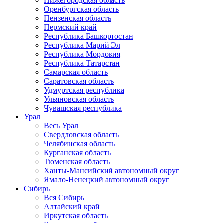
Нижегородская область
Оренбургская область
Пензенская область
Пермский край
Республика Башкортостан
Республика Марий Эл
Республика Мордовия
Республика Татарстан
Самарская область
Саратовская область
Удмуртская республика
Ульяновская область
Чувашская республика
Урал
Весь Урал
Свердловская область
Челябинская область
Курганская область
Тюменская область
Ханты-Мансийский автономный округ
Ямало-Ненецкий автономный округ
Сибирь
Вся Сибирь
Алтайский край
Иркутская область