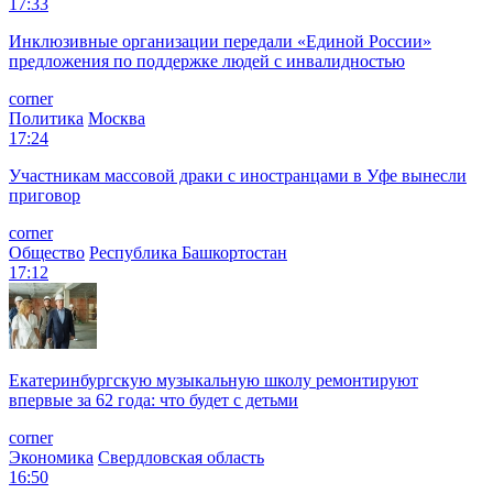
17:33
Инклюзивные организации передали «Единой России»
предложения по поддержке людей с инвалидностью
corner
Политика
Москва
17:24
Участникам массовой драки с иностранцами в Уфе вынесли
приговор
corner
Общество
Республика Башкортостан
17:12
Екатеринбургскую музыкальную школу ремонтируют
впервые за 62 года: что будет с детьми
corner
Экономика
Свердловская область
16:50