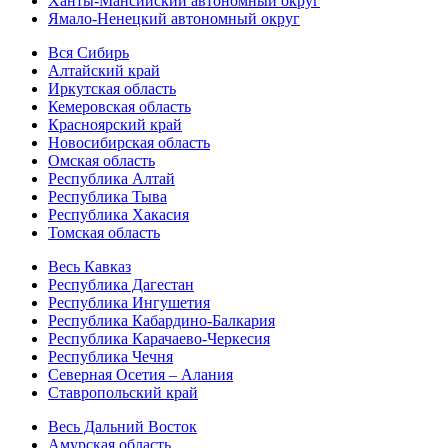
Ханты-Мансийский автономный округ
Ямало-Ненецкий автономный округ
Вся Сибирь
Алтайский край
Иркутская область
Кемеровская область
Красноярский край
Новосибирская область
Омская область
Республика Алтай
Республика Тыва
Республика Хакасия
Томская область
Весь Кавказ
Республика Дагестан
Республика Ингушетия
Республика Кабардино-Балкария
Республика Карачаево-Черкесия
Республика Чечня
Северная Осетия – Алания
Ставропольский край
Весь Дальний Восток
Амурская область