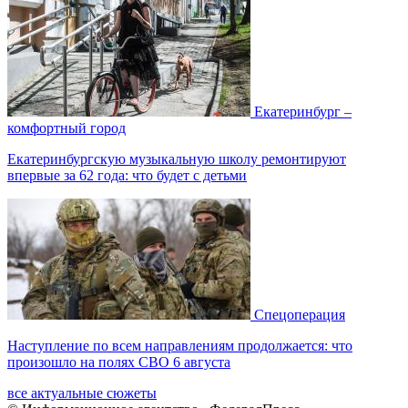
Екатеринбург –
комфортный город
Екатеринбургскую музыкальную школу ремонтируют
впервые за 62 года: что будет с детьми
Спецоперация
Наступление по всем направлениям продолжается: что
произошло на полях СВО 6 августа
все актуальные сюжеты