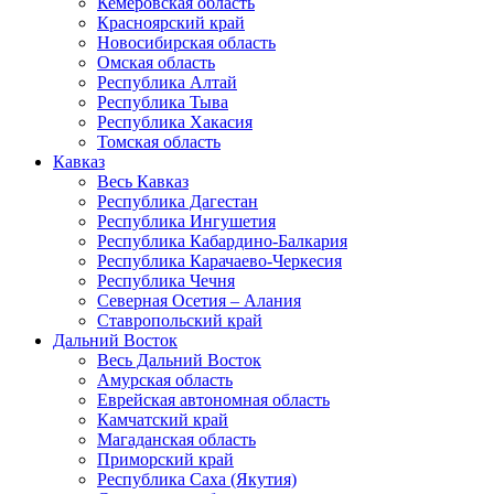
Кемеровская область
Красноярский край
Новосибирская область
Омская область
Республика Алтай
Республика Тыва
Республика Хакасия
Томская область
Кавказ
Весь Кавказ
Республика Дагестан
Республика Ингушетия
Республика Кабардино-Балкария
Республика Карачаево-Черкесия
Республика Чечня
Северная Осетия – Алания
Ставропольский край
Дальний Восток
Весь Дальний Восток
Амурская область
Еврейская автономная область
Камчатский край
Магаданская область
Приморский край
Республика Саха (Якутия)