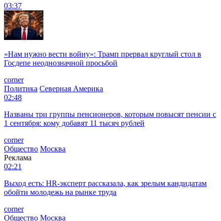
03:37
«Нам нужно вести войну»: Трамп прервал круглый стол в
Госдепе неоднозначной просьбой
corner
Политика
Северная Америка
02:48
Названы три группы пенсионеров, которым повысят пенсии с
1 сентября: кому добавят 11 тысяч рублей
corner
Общество
Москва
Реклама
02:21
Выход есть: HR-эксперт рассказала, как зрелым кандидатам
обойти молодежь на рынке труда
corner
Общество
Москва