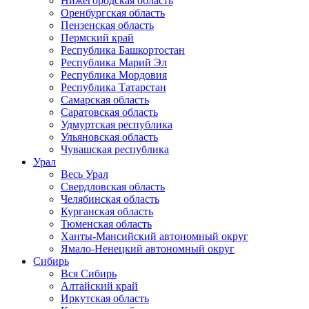
Нижегородская область
Оренбургская область
Пензенская область
Пермский край
Республика Башкортостан
Республика Марий Эл
Республика Мордовия
Республика Татарстан
Самарская область
Саратовская область
Удмуртская республика
Ульяновская область
Чувашская республика
Урал
Весь Урал
Свердловская область
Челябинская область
Курганская область
Тюменская область
Ханты-Мансийский автономный округ
Ямало-Ненецкий автономный округ
Сибирь
Вся Сибирь
Алтайский край
Иркутская область