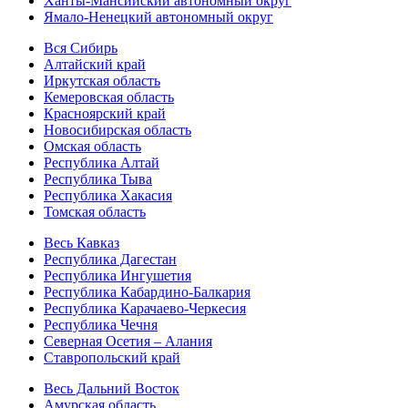
Ханты-Мансийский автономный округ
Ямало-Ненецкий автономный округ
Вся Сибирь
Алтайский край
Иркутская область
Кемеровская область
Красноярский край
Новосибирская область
Омская область
Республика Алтай
Республика Тыва
Республика Хакасия
Томская область
Весь Кавказ
Республика Дагестан
Республика Ингушетия
Республика Кабардино-Балкария
Республика Карачаево-Черкесия
Республика Чечня
Северная Осетия – Алания
Ставропольский край
Весь Дальний Восток
Амурская область