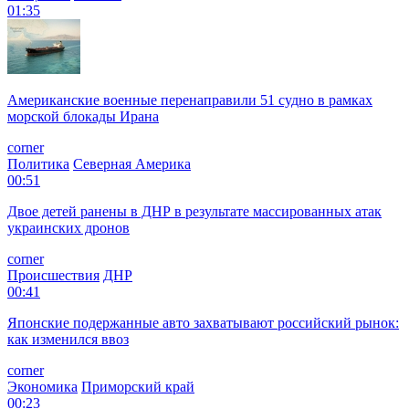
01:35
Американские военные перенаправили 51 судно в рамках
морской блокады Ирана
corner
Политика
Северная Америка
00:51
Двое детей ранены в ДНР в результате массированных атак
украинских дронов
corner
Происшествия
ДНР
00:41
Японские подержанные авто захватывают российский рынок:
как изменился ввоз
corner
Экономика
Приморский край
00:23