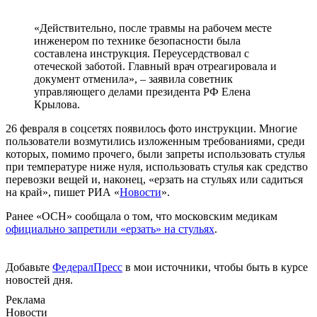
«Действительно, после травмы на рабочем месте
инженером по технике безопасности была
составлена инструкция. Переусердствовал с
отеческой заботой. Главный врач отреагировала и
документ отменила», – заявила советник
управляющего делами президента РФ Елена
Крылова.
26 февраля в соцсетях появилось фото инструкции. Многие
пользователи возмутились изложенным требованиями, среди
которых, помимо прочего, были запреты использовать стулья
при температуре ниже нуля, использовать стулья как средство
перевозки вещей и, наконец, «ерзать на стульях или садиться
на край», пишет РИА «
Новости
».
Ранее «ОСН» сообщала о том, что московским медикам
официально запретили «ерзать» на стульях
.
Добавьте
ФедералПресс
в мои источники, чтобы быть в курсе
новостей дня.
Реклама
Новости