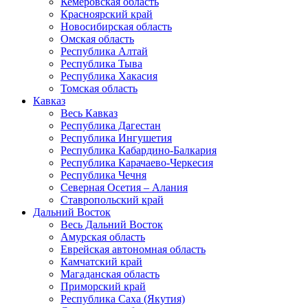
Кемеровская область
Красноярский край
Новосибирская область
Омская область
Республика Алтай
Республика Тыва
Республика Хакасия
Томская область
Кавказ
Весь Кавказ
Республика Дагестан
Республика Ингушетия
Республика Кабардино-Балкария
Республика Карачаево-Черкесия
Республика Чечня
Северная Осетия – Алания
Ставропольский край
Дальний Восток
Весь Дальний Восток
Амурская область
Еврейская автономная область
Камчатский край
Магаданская область
Приморский край
Республика Саха (Якутия)