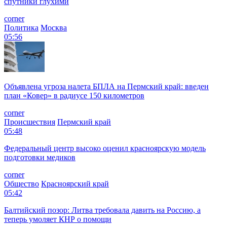
спутники глухими
corner
Политика
Москва
05:56
Объявлена угроза налета БПЛА на Пермский край: введен
план «Ковер» в радиусе 150 километров
corner
Происшествия
Пермский край
05:48
Федеральный центр высоко оценил красноярскую модель
подготовки медиков
corner
Общество
Красноярский край
05:42
Балтийский позор: Литва требовала давить на Россию, а
теперь умоляет КНР о помощи