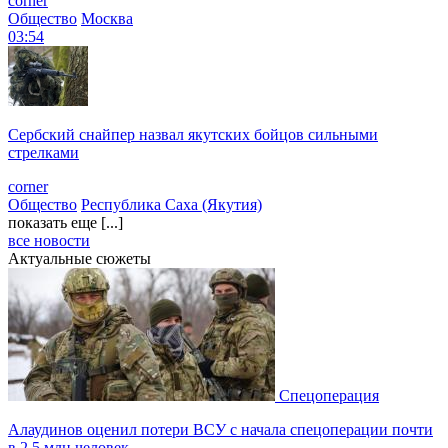
corner
Общество
Москва
03:54
Сербский снайпер назвал якутских бойцов сильными
стрелками
corner
Общество
Республика Саха (Якутия)
показать еще [...]
все новости
Актуальные сюжеты
Спецоперация
Алаудинов оценил потери ВСУ с начала спецоперации почти
в 2,5 млн человек