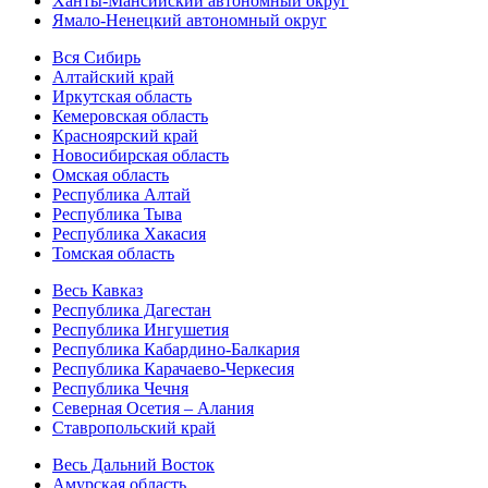
Ханты-Мансийский автономный округ
Ямало-Ненецкий автономный округ
Вся Сибирь
Алтайский край
Иркутская область
Кемеровская область
Красноярский край
Новосибирская область
Омская область
Республика Алтай
Республика Тыва
Республика Хакасия
Томская область
Весь Кавказ
Республика Дагестан
Республика Ингушетия
Республика Кабардино-Балкария
Республика Карачаево-Черкесия
Республика Чечня
Северная Осетия – Алания
Ставропольский край
Весь Дальний Восток
Амурская область