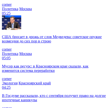
corner
Политика
Москва
05:25
США бросает в дрожь от слов Медведева: советское оружие
возмездия до сих пор в строю
corner
Политика
Москва
05:05
Мусор как ресурс: в Красноярском крае сказали, как
изменится система переработки
corner
Экология
Красноярский край
04:25
В Госдуме рассказали, кто с сентября получит право на долгие
ипотечные каникулы