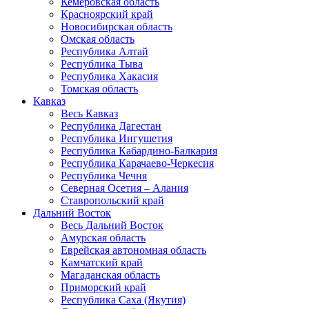
Кемеровская область
Красноярский край
Новосибирская область
Омская область
Республика Алтай
Республика Тыва
Республика Хакасия
Томская область
Кавказ
Весь Кавказ
Республика Дагестан
Республика Ингушетия
Республика Кабардино-Балкария
Республика Карачаево-Черкесия
Республика Чечня
Северная Осетия – Алания
Ставропольский край
Дальний Восток
Весь Дальний Восток
Амурская область
Еврейская автономная область
Камчатский край
Магаданская область
Приморский край
Республика Саха (Якутия)