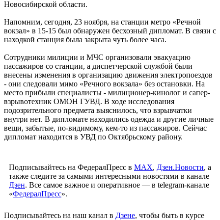
Новосибирской области.
Напомним, сегодня, 23 ноября, на станции метро «Речной
вокзал» в 15-15 был обнаружен бесхозный дипломат. В связи с
находкой станция была закрыта чуть более часа.
Сотрудники милиции и МЧС организовали эвакуацию
пассажиров со станции, а диспетчерской службой были
внесены изменения в организацию движения электропоездов
- они следовали мимо «Речного вокзала» без остановки. На
место прибыли специалисты - милиционер-кинолог и сапер-
взрывотехник ОМОН ГУВД. В ходе исследования
подозрительного предмета выяснилось, что взрывчатки
внутри нет. В дипломате находились одежда и другие личные
вещи, забытые, по-видимому, кем-то из пассажиров. Сейчас
дипломат находится в УВД по Октябрьскому району.
Подписывайтесь на ФедералПресс в
МАХ
,
Дзен.Новости
, а
также следите за самыми интересными новостями в канале
Дзен
. Все самое важное и оперативное — в telegram-канале
«
ФедералПресс
».
Подписывайтесь на наш канал в
Дзене
, чтобы быть в курсе