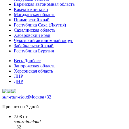
Еврейская автономная область
Камчатский край
Магаданская область
Приморский край
Республика Саха (Якутия)
Сахалинская область
Хабаровский край
Чукотский автономный округ
Забайкальский край
Республика Бурятия
Весь Донбасс
Запорожская область
Херсонская область
ЛНР
ДНР
sun-rain-cloud
Москва
+32
Прогноз на 7 дней
7.08 пт
sun-rain-cloud
+32