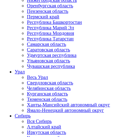
Нижегородская область
Оренбургская область
Пензенская область
Пермский край
Республика Башкортостан
Республика Марий Эл
Республика Мордовия
Республика Татарстан
Самарская область
Саратовская область
Удмуртская республика
Ульяновская область
Чувашская республика
Урал
Весь Урал
Свердловская область
Челябинская область
Курганская область
Тюменская область
Ханты-Мансийский автономный округ
Ямало-Ненецкий автономный округ
Сибирь
Вся Сибирь
Алтайский край
Иркутская область