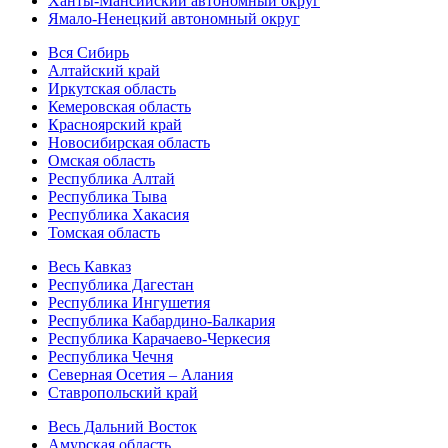
Ханты-Мансийский автономный округ
Ямало-Ненецкий автономный округ
Вся Сибирь
Алтайский край
Иркутская область
Кемеровская область
Красноярский край
Новосибирская область
Омская область
Республика Алтай
Республика Тыва
Республика Хакасия
Томская область
Весь Кавказ
Республика Дагестан
Республика Ингушетия
Республика Кабардино-Балкария
Республика Карачаево-Черкесия
Республика Чечня
Северная Осетия – Алания
Ставропольский край
Весь Дальний Восток
Амурская область