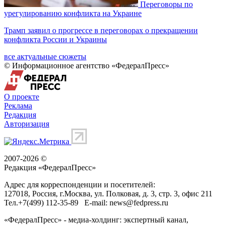
Переговоры по
урегулированию конфликта на Украине
Трамп заявил о прогрессе в переговорах о прекращении
конфликта России и Украины
все актуальные сюжеты
© Информационное агентство «ФедералПресс»
О проекте
Реклама
Редакция
Авторизация
2007-2026 ©
Редакция «
ФедералПресс
»
Адрес для корреспонденции и посетителей:
127018
, Россия, г.
Москва
,
ул. Полковая, д. 3, стр. 3
, офис 211
Тел.
+7(499) 112-35-89
E-mail:
news@fedpress.ru
«ФедералПресс» - медиа-холдинг: экспертный канал,