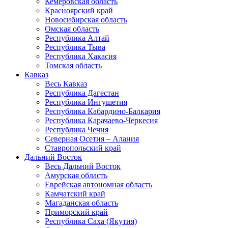
Кемеровская область
Красноярский край
Новосибирская область
Омская область
Республика Алтай
Республика Тыва
Республика Хакасия
Томская область
Кавказ
Весь Кавказ
Республика Дагестан
Республика Ингушетия
Республика Кабардино-Балкария
Республика Карачаево-Черкесия
Республика Чечня
Северная Осетия – Алания
Ставропольский край
Дальний Восток
Весь Дальний Восток
Амурская область
Еврейская автономная область
Камчатский край
Магаданская область
Приморский край
Республика Саха (Якутия)