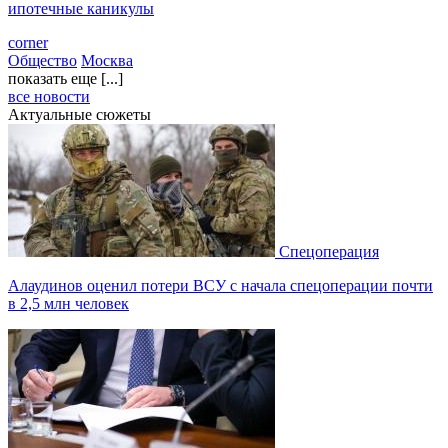
ипотечные каникулы
corner
Общество
Москва
показать еще [...]
все новости
Актуальные сюжеты
Спецоперация
Алаудинов оценил потери ВСУ с начала спецоперации почти
в 2,5 млн человек