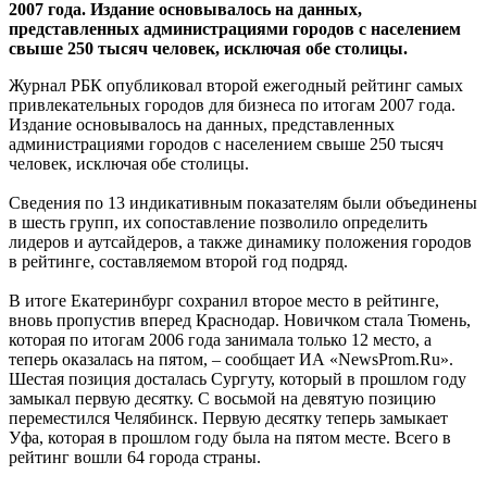
2007 года. Издание основывалось на данных,
представленных администрациями городов с населением
свыше 250 тысяч человек, исключая обе столицы.
Журнал РБК опубликовал второй ежегодный рейтинг самых
привлекательных городов для бизнеса по итогам 2007 года.
Издание основывалось на данных, представленных
администрациями городов с населением свыше 250 тысяч
человек, исключая обе столицы.
Сведения по 13 индикативным показателям были объединены
в шесть групп, их сопоставление позволило определить
лидеров и аутсайдеров, а также динамику положения городов
в рейтинге, составляемом второй год подряд.
В итоге Екатеринбург сохранил второе место в рейтинге,
вновь пропустив вперед Краснодар. Новичком стала Тюмень,
которая по итогам 2006 года занимала только 12 место, а
теперь оказалась на пятом, – сообщает ИА «NewsProm.Ru».
Шестая позиция досталась Сургуту, который в прошлом году
замыкал первую десятку. С восьмой на девятую позицию
переместился Челябинск. Первую десятку теперь замыкает
Уфа, которая в прошлом году была на пятом месте. Всего в
рейтинг вошли 64 города страны.