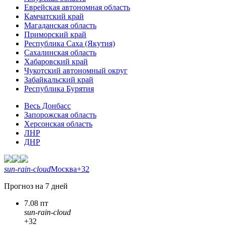
Еврейская автономная область
Камчатский край
Магаданская область
Приморский край
Республика Саха (Якутия)
Сахалинская область
Хабаровский край
Чукотский автономный округ
Забайкальский край
Республика Бурятия
Весь Донбасс
Запорожская область
Херсонская область
ЛНР
ДНР
sun-rain-cloud
Москва
+32
Прогноз на 7 дней
7.08 пт
sun-rain-cloud
+32