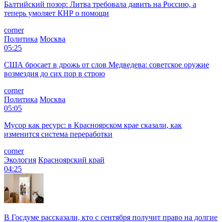
Балтийский позор: Литва требовала давить на Россию, а
теперь умоляет КНР о помощи
corner
Политика
Москва
05:25
США бросает в дрожь от слов Медведева: советское оружие
возмездия до сих пор в строю
corner
Политика
Москва
05:05
Мусор как ресурс: в Красноярском крае сказали, как
изменится система переработки
corner
Экология
Красноярский край
04:25
В Госдуме рассказали, кто с сентября получит право на долгие