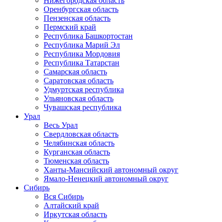
Нижегородская область
Оренбургская область
Пензенская область
Пермский край
Республика Башкортостан
Республика Марий Эл
Республика Мордовия
Республика Татарстан
Самарская область
Саратовская область
Удмуртская республика
Ульяновская область
Чувашская республика
Урал
Весь Урал
Свердловская область
Челябинская область
Курганская область
Тюменская область
Ханты-Мансийский автономный округ
Ямало-Ненецкий автономный округ
Сибирь
Вся Сибирь
Алтайский край
Иркутская область