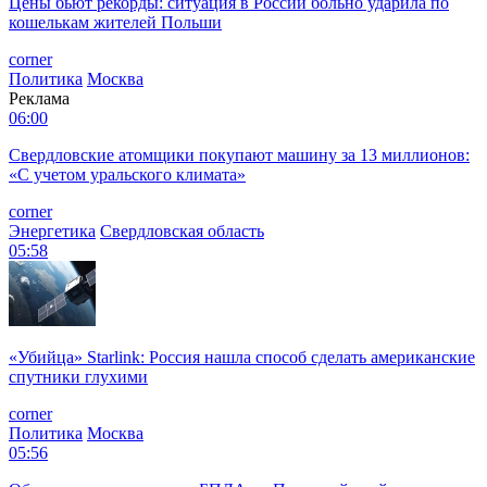
Цены бьют рекорды: ситуация в России больно ударила по
кошелькам жителей Польши
corner
Политика
Москва
Реклама
06:00
Свердловские атомщики покупают машину за 13 миллионов:
«С учетом уральского климата»
corner
Энергетика
Свердловская область
05:58
«Убийца» Starlink: Россия нашла способ сделать американские
спутники глухими
corner
Политика
Москва
05:56