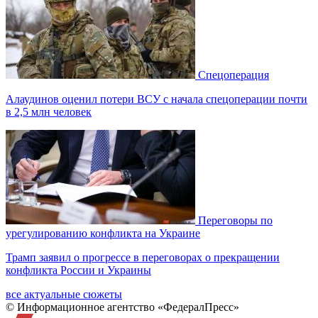
Спецоперация
Алаудинов оценил потери ВСУ с начала спецоперации почти
в 2,5 млн человек
Переговоры по
урегулированию конфликта на Украине
Трамп заявил о прогрессе в переговорах о прекращении
конфликта России и Украины
все актуальные сюжеты
© Информационное агентство «ФедералПресс»