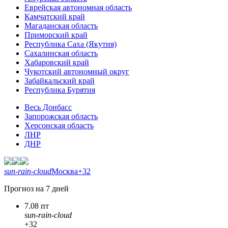
Еврейская автономная область
Камчатский край
Магаданская область
Приморский край
Республика Саха (Якутия)
Сахалинская область
Хабаровский край
Чукотский автономный округ
Забайкальский край
Республика Бурятия
Весь Донбасс
Запорожская область
Херсонская область
ЛНР
ДНР
sun-rain-cloud
Москва
+32
Прогноз на 7 дней
7.08 пт
sun-rain-cloud
+32