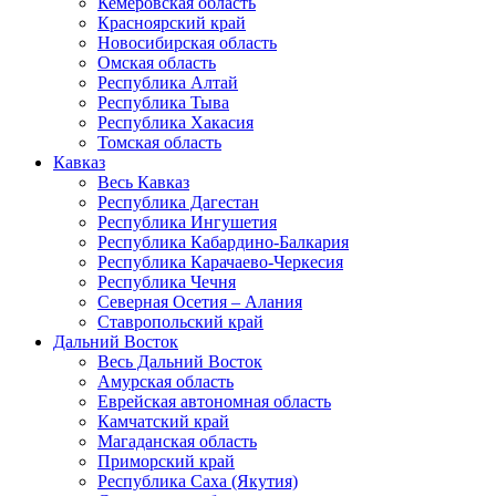
Кемеровская область
Красноярский край
Новосибирская область
Омская область
Республика Алтай
Республика Тыва
Республика Хакасия
Томская область
Кавказ
Весь Кавказ
Республика Дагестан
Республика Ингушетия
Республика Кабардино-Балкария
Республика Карачаево-Черкесия
Республика Чечня
Северная Осетия – Алания
Ставропольский край
Дальний Восток
Весь Дальний Восток
Амурская область
Еврейская автономная область
Камчатский край
Магаданская область
Приморский край
Республика Саха (Якутия)