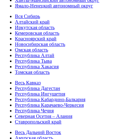
Ханты-Мансийский автономный округ
Ямало-Ненецкий автономный округ
Вся Сибирь
Алтайский край
Иркутская область
Кемеровская область
Красноярский край
Новосибирская область
Омская область
Республика Алтай
Республика Тыва
Республика Хакасия
Томская область
Весь Кавказ
Республика Дагестан
Республика Ингушетия
Республика Кабардино-Балкария
Республика Карачаево-Черкесия
Республика Чечня
Северная Осетия – Алания
Ставропольский край
Весь Дальний Восток
Амурская область