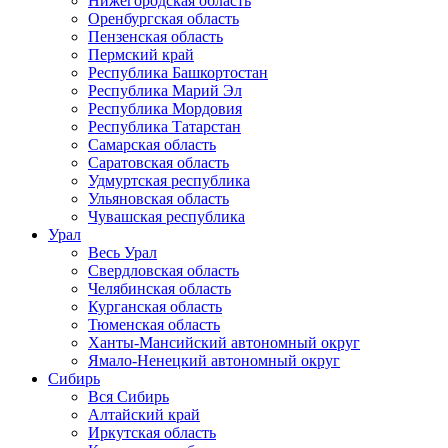
Нижегородская область
Оренбургская область
Пензенская область
Пермский край
Республика Башкортостан
Республика Марий Эл
Республика Мордовия
Республика Татарстан
Самарская область
Саратовская область
Удмуртская республика
Ульяновская область
Чувашская республика
Урал
Весь Урал
Свердловская область
Челябинская область
Курганская область
Тюменская область
Ханты-Мансийский автономный округ
Ямало-Ненецкий автономный округ
Сибирь
Вся Сибирь
Алтайский край
Иркутская область