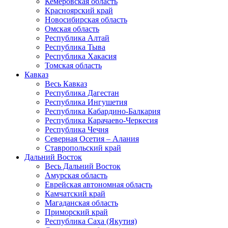
Кемеровская область
Красноярский край
Новосибирская область
Омская область
Республика Алтай
Республика Тыва
Республика Хакасия
Томская область
Кавказ
Весь Кавказ
Республика Дагестан
Республика Ингушетия
Республика Кабардино-Балкария
Республика Карачаево-Черкесия
Республика Чечня
Северная Осетия – Алания
Ставропольский край
Дальний Восток
Весь Дальний Восток
Амурская область
Еврейская автономная область
Камчатский край
Магаданская область
Приморский край
Республика Саха (Якутия)