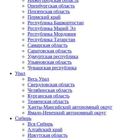
Нижегородская область
Оренбургская область
Пензенская область
Пермский край
Республика Башкортостан
Республика Марий Эл
Республика Мордовия
Республика Татарстан
Самарская область
Саратовская область
Удмуртская республика
Ульяновская область
Чувашская республика
Урал
Весь Урал
Свердловская область
Челябинская область
Курганская область
Тюменская область
Ханты-Мансийский автономный округ
Ямало-Ненецкий автономный округ
Сибирь
Вся Сибирь
Алтайский край
Иркутская область