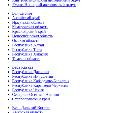
Ханты-Мансийский автономный округ
Ямало-Ненецкий автономный округ
Вся Сибирь
Алтайский край
Иркутская область
Кемеровская область
Красноярский край
Новосибирская область
Омская область
Республика Алтай
Республика Тыва
Республика Хакасия
Томская область
Весь Кавказ
Республика Дагестан
Республика Ингушетия
Республика Кабардино-Балкария
Республика Карачаево-Черкесия
Республика Чечня
Северная Осетия – Алания
Ставропольский край
Весь Дальний Восток
Амурская область