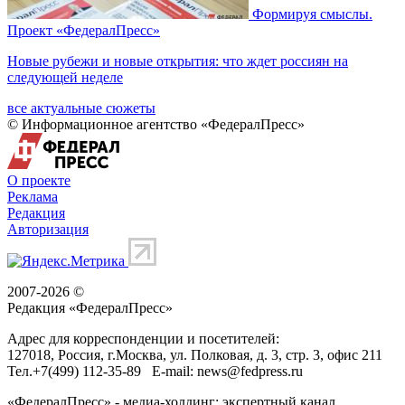
Формируя смыслы.
Проект «ФедералПресс»
Новые рубежи и новые открытия: что ждет россиян на
следующей неделе
все актуальные сюжеты
© Информационное агентство «ФедералПресс»
О проекте
Реклама
Редакция
Авторизация
2007-2026 ©
Редакция «
ФедералПресс
»
Адрес для корреспонденции и посетителей:
127018
, Россия, г.
Москва
,
ул. Полковая, д. 3, стр. 3
, офис 211
Тел.
+7(499) 112-35-89
E-mail:
news@fedpress.ru
«ФедералПресс» - медиа-холдинг: экспертный канал,