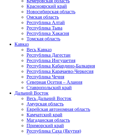
Кемеровская область
Красноярский край
Новосибирская область
Омская область
Республика Алтай
Республика Тыва
Республика Хакасия
Томская область
Кавказ
Весь Кавказ
Республика Дагестан
Республика Ингушетия
Республика Кабардино-Балкария
Республика Карачаево-Черкесия
Республика Чечня
Северная Осетия – Алания
Ставропольский край
Дальний Восток
Весь Дальний Восток
Амурская область
Еврейская автономная область
Камчатский край
Магаданская область
Приморский край
Республика Саха (Якутия)