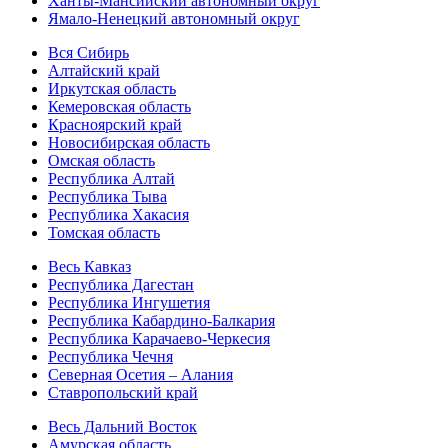
Ханты-Мансийский автономный округ
Ямало-Ненецкий автономный округ
Вся Сибирь
Алтайский край
Иркутская область
Кемеровская область
Красноярский край
Новосибирская область
Омская область
Республика Алтай
Республика Тыва
Республика Хакасия
Томская область
Весь Кавказ
Республика Дагестан
Республика Ингушетия
Республика Кабардино-Балкария
Республика Карачаево-Черкесия
Республика Чечня
Северная Осетия – Алания
Ставропольский край
Весь Дальний Восток
Амурская область