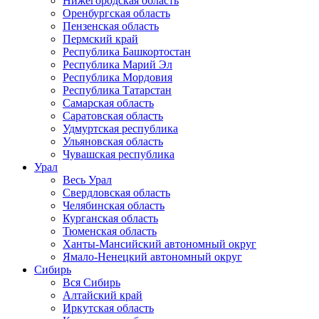
Нижегородская область
Оренбургская область
Пензенская область
Пермский край
Республика Башкортостан
Республика Марий Эл
Республика Мордовия
Республика Татарстан
Самарская область
Саратовская область
Удмуртская республика
Ульяновская область
Чувашская республика
Урал
Весь Урал
Свердловская область
Челябинская область
Курганская область
Тюменская область
Ханты-Мансийский автономный округ
Ямало-Ненецкий автономный округ
Сибирь
Вся Сибирь
Алтайский край
Иркутская область