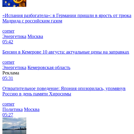
«Испания разбогатела»: в Германии пришли в ярость от трюка
Мадрида с российским газом
corner
Энергетика
Москва
05:42
Бензин в Кемерове 10 августа: актуальные цены на заправках
corner
Энергетика
Кемеровская область
Реклама
05:31
Отвратительное поведение: Япония опозорилась, упомянув
Россию в день памяти Хиросимы
corner
Политика
Москва
05:27