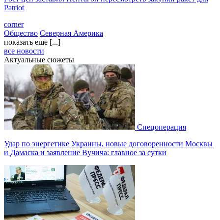
Patriot
corner
Общество
Северная Америка
показать еще [...]
все новости
Актуальные сюжеты
Спецоперация
Удар по энергетике Украины, новые договоренности Москвы
и Дамаска и заявление Вучича: главное за сутки