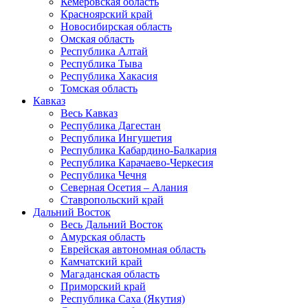
Кемеровская область
Красноярский край
Новосибирская область
Омская область
Республика Алтай
Республика Тыва
Республика Хакасия
Томская область
Кавказ
Весь Кавказ
Республика Дагестан
Республика Ингушетия
Республика Кабардино-Балкария
Республика Карачаево-Черкесия
Республика Чечня
Северная Осетия – Алания
Ставропольский край
Дальний Восток
Весь Дальний Восток
Амурская область
Еврейская автономная область
Камчатский край
Магаданская область
Приморский край
Республика Саха (Якутия)