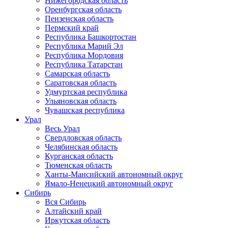
Нижегородская область
Оренбургская область
Пензенская область
Пермский край
Республика Башкортостан
Республика Марий Эл
Республика Мордовия
Республика Татарстан
Самарская область
Саратовская область
Удмуртская республика
Ульяновская область
Чувашская республика
Урал
Весь Урал
Свердловская область
Челябинская область
Курганская область
Тюменская область
Ханты-Мансийский автономный округ
Ямало-Ненецкий автономный округ
Сибирь
Вся Сибирь
Алтайский край
Иркутская область