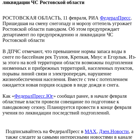
ликвидации ЧС Ростовской области
РОСТОВСКАЯ ОБЛАСТЬ, 11 февраля, РИА
ФедералПресс
.
Пришедшая на смену снегопаду и морозу оттепель угрожает
Ростовской области паводком. Об этом предупреждает
департамент по предупреждению и ликвидации ЧС
Ростовской области
В ДПЧС отмечают, что превышение нормы запаса воды в
снеге по бассейнам рек Тузлов, Крепкая, Миус и Егорлык. Из-
за этого на всей территории области возможны подтопления
низменных и прибрежных территорий, населенных пунктов,
порывы линий связи и электропередач, нарушение
жизнеобеспечения населения. Вместе с тем с потеплением
ожидается новая порция осадков в виде дождя и снега.
Как «
ФедералПресс.Юг
» сообщал ранее, в начале февраля
областные власти провели совещание по подготовке к
паводковому сезону. Планируется провести в конце февраля
учения по ликвидации последствий подтоплений.
Подписывайтесь на ФедералПресс в
МАХ
,
Дзен.Новости
, а
также следите за самыми интересными новостями в канале