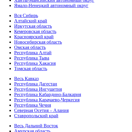
Ханты-Мансийский автономный округ
Ямало-Ненецкий автономный округ
Вся Сибирь
Алтайский край
Иркутская область
Кемеровская область
Красноярский край
Новосибирская область
Омская область
Республика Алтай
Республика Тыва
Республика Хакасия
Томская область
Весь Кавказ
Республика Дагестан
Республика Ингушетия
Республика Кабардино-Балкария
Республика Карачаево-Черкесия
Республика Чечня
Северная Осетия – Алания
Ставропольский край
Весь Дальний Восток
Амурская область