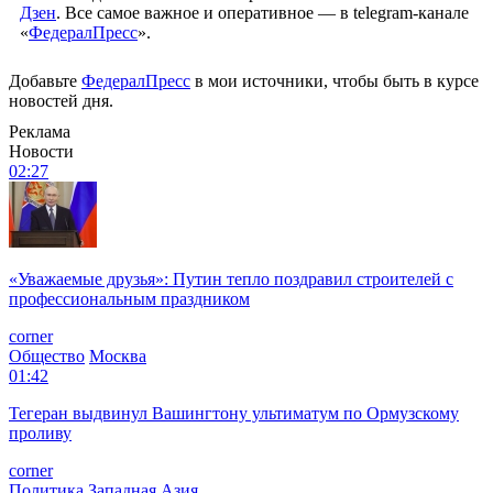
Дзен
. Все самое важное и оперативное — в telegram-канале
«
ФедералПресс
».
Добавьте
ФедералПресс
в мои источники, чтобы быть в курсе
новостей дня.
Реклама
Новости
02:27
«Уважаемые друзья»: Путин тепло поздравил строителей с
профессиональным праздником
corner
Общество
Москва
01:42
Тегеран выдвинул Вашингтону ультиматум по Ормузскому
проливу
corner
Политика
Западная Азия