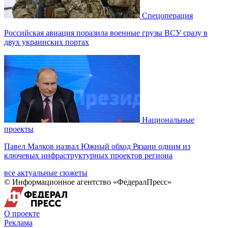
Спецоперация
Российская авиация поразила военные грузы ВСУ сразу в
двух украинских портах
Национальные
проекты
Павел Малков назвал Южный обход Рязани одним из
ключевых инфраструктурных проектов региона
все актуальные сюжеты
© Информационное агентство «ФедералПресс»
О проекте
Реклама