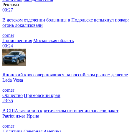
Реклама
00:27
В детском отделении больницы в Подольске вспыхнул пожар:
огонь локализовали
corner
Происшествия
Московская область
00:24
Японский кроссовер появился на российском рынке: дешевле
Lada Vesta
corner
Общество
Приморский край
23:35
В США заявили о критическом истощении запасов ракет
Patriot из-за Ирана
corner
Политика
Северная Америка