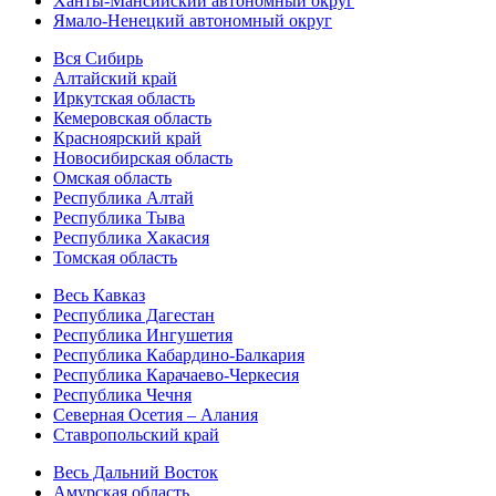
Ханты-Мансийский автономный округ
Ямало-Ненецкий автономный округ
Вся Сибирь
Алтайский край
Иркутская область
Кемеровская область
Красноярский край
Новосибирская область
Омская область
Республика Алтай
Республика Тыва
Республика Хакасия
Томская область
Весь Кавказ
Республика Дагестан
Республика Ингушетия
Республика Кабардино-Балкария
Республика Карачаево-Черкесия
Республика Чечня
Северная Осетия – Алания
Ставропольский край
Весь Дальний Восток
Амурская область