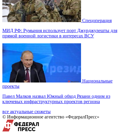
Спецоперация
МИД РФ: Румыния использует порт Джурджулешты для
прямой военной логистики в интересах ВСУ
Национальные
проекты
Павел Малков назвал Южный обход Рязани одним из
ключевых инфраструктурных проектов региона
все актуальные сюжеты
© Информационное агентство «ФедералПресс»