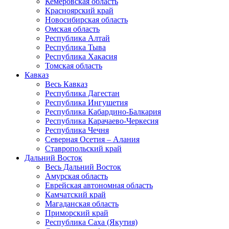
Кемеровская область
Красноярский край
Новосибирская область
Омская область
Республика Алтай
Республика Тыва
Республика Хакасия
Томская область
Кавказ
Весь Кавказ
Республика Дагестан
Республика Ингушетия
Республика Кабардино-Балкария
Республика Карачаево-Черкесия
Республика Чечня
Северная Осетия – Алания
Ставропольский край
Дальний Восток
Весь Дальний Восток
Амурская область
Еврейская автономная область
Камчатский край
Магаданская область
Приморский край
Республика Саха (Якутия)