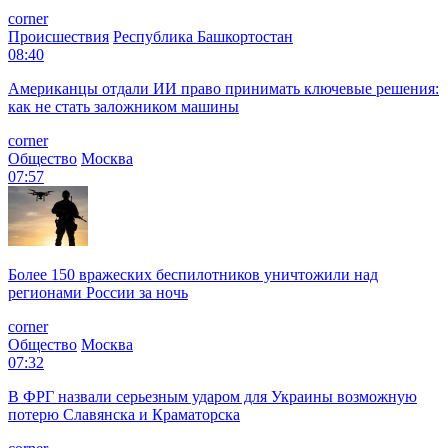
corner
Происшествия
Республика Башкортостан
08:40
Американцы отдали ИИ право принимать ключевые решения:
как не стать заложником машины
corner
Общество
Москва
07:57
Более 150 вражеских беспилотников уничтожили над
регионами России за ночь
corner
Общество
Москва
07:32
В ФРГ назвали серьезным ударом для Украины возможную
потерю Славянска и Краматорска