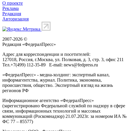
О проекте
Реклама
Редакция
Авторизация
2007-2026 ©
Редакция «
ФедералПресс
»
Адрес для корреспонденции и посетителей:
127018
, Россия, г.
Москва
,
ул. Полковая, д. 3, стр. 3
, офис 211
Тел.
+7(499) 112-35-89
E-mail:
news@fedpress.ru
«ФедералПресс» - медиа-холдинг: экспертный канал,
информагентства, журнал. Политика, экономика,
происшествия, общество. Экспертный взгляд на жизнь
регионов РФ
Информационное агентство «ФедералПресс»
(зарегистрировано Федеральной службой по надзору в сфере
связи, информационных технологий и массовых
коммуникаций (Роскомнадзор) 21.07.2023г. за номером ИА №
ФС 77 – 85577)