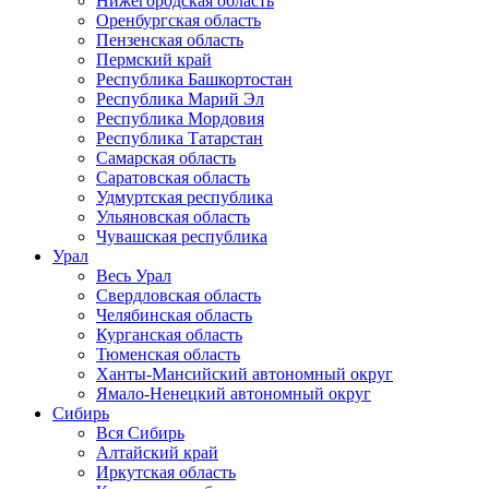
Нижегородская область
Оренбургская область
Пензенская область
Пермский край
Республика Башкортостан
Республика Марий Эл
Республика Мордовия
Республика Татарстан
Самарская область
Саратовская область
Удмуртская республика
Ульяновская область
Чувашская республика
Урал
Весь Урал
Свердловская область
Челябинская область
Курганская область
Тюменская область
Ханты-Мансийский автономный округ
Ямало-Ненецкий автономный округ
Сибирь
Вся Сибирь
Алтайский край
Иркутская область