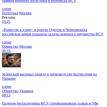
прямой военной логистики в интересах ВСУ
corner
Политика
Москва
Реклама
10:25
«Разнесли в хлам»: в портах Одессы и Черноморска
российская армия поразила склады военного имущества ВСУ
corner
Общество
Москва
09:16
Зеленский раскрыл правду о производстве баллистики на
Украине
corner
Общество
Украина
09:13
Падение беспилотника ВСУ спровоцировало пожар в Уфе