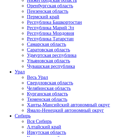
Нижегородская область
Оренбургская область
Пензенская область
Пермский край
Республика Башкортостан
Республика Марий Эл
Республика Мордовия
Республика Татарстан
Самарская область
Саратовская область
Удмуртская республика
Ульяновская область
Чувашская республика
Урал
Весь Урал
Свердловская область
Челябинская область
Курганская область
Тюменская область
Ханты-Мансийский автономный округ
Ямало-Ненецкий автономный округ
Сибирь
Вся Сибирь
Алтайский край
Иркутская область