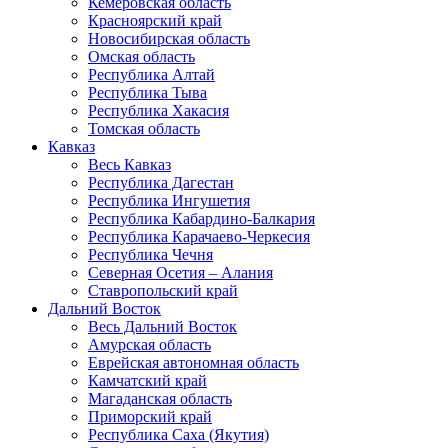
Кемеровская область
Красноярский край
Новосибирская область
Омская область
Республика Алтай
Республика Тыва
Республика Хакасия
Томская область
Кавказ
Весь Кавказ
Республика Дагестан
Республика Ингушетия
Республика Кабардино-Балкария
Республика Карачаево-Черкесия
Республика Чечня
Северная Осетия – Алания
Ставропольский край
Дальний Восток
Весь Дальний Восток
Амурская область
Еврейская автономная область
Камчатский край
Магаданская область
Приморский край
Республика Саха (Якутия)