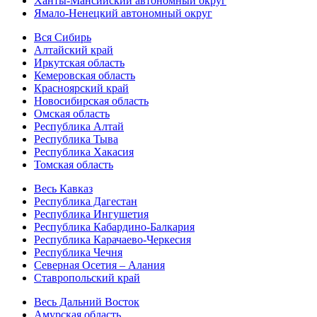
Ханты-Мансийский автономный округ
Ямало-Ненецкий автономный округ
Вся Сибирь
Алтайский край
Иркутская область
Кемеровская область
Красноярский край
Новосибирская область
Омская область
Республика Алтай
Республика Тыва
Республика Хакасия
Томская область
Весь Кавказ
Республика Дагестан
Республика Ингушетия
Республика Кабардино-Балкария
Республика Карачаево-Черкесия
Республика Чечня
Северная Осетия – Алания
Ставропольский край
Весь Дальний Восток
Амурская область