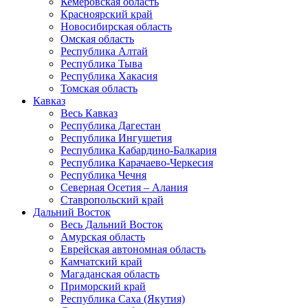
Кемеровская область
Красноярский край
Новосибирская область
Омская область
Республика Алтай
Республика Тыва
Республика Хакасия
Томская область
Кавказ
Весь Кавказ
Республика Дагестан
Республика Ингушетия
Республика Кабардино-Балкария
Республика Карачаево-Черкесия
Республика Чечня
Северная Осетия – Алания
Ставропольский край
Дальний Восток
Весь Дальний Восток
Амурская область
Еврейская автономная область
Камчатский край
Магаданская область
Приморский край
Республика Саха (Якутия)