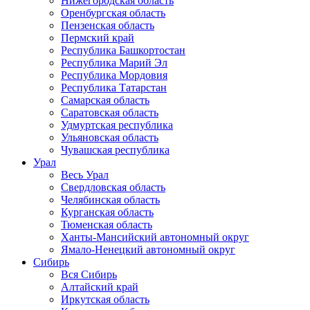
Нижегородская область
Оренбургская область
Пензенская область
Пермский край
Республика Башкортостан
Республика Марий Эл
Республика Мордовия
Республика Татарстан
Самарская область
Саратовская область
Удмуртская республика
Ульяновская область
Чувашская республика
Урал
Весь Урал
Свердловская область
Челябинская область
Курганская область
Тюменская область
Ханты-Мансийский автономный округ
Ямало-Ненецкий автономный округ
Сибирь
Вся Сибирь
Алтайский край
Иркутская область