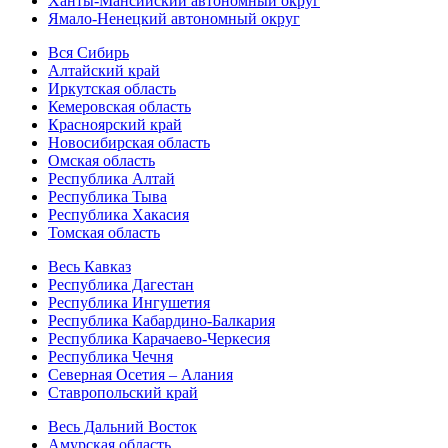
Ханты-Мансийский автономный округ
Ямало-Ненецкий автономный округ
Вся Сибирь
Алтайский край
Иркутская область
Кемеровская область
Красноярский край
Новосибирская область
Омская область
Республика Алтай
Республика Тыва
Республика Хакасия
Томская область
Весь Кавказ
Республика Дагестан
Республика Ингушетия
Республика Кабардино-Балкария
Республика Карачаево-Черкесия
Республика Чечня
Северная Осетия – Алания
Ставропольский край
Весь Дальний Восток
Амурская область