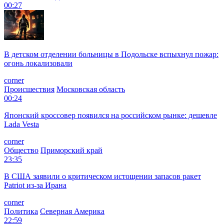
00:27
В детском отделении больницы в Подольске вспыхнул пожар:
огонь локализовали
corner
Происшествия
Московская область
00:24
Японский кроссовер появился на российском рынке: дешевле
Lada Vesta
corner
Общество
Приморский край
23:35
В США заявили о критическом истощении запасов ракет
Patriot из-за Ирана
corner
Политика
Северная Америка
22:59