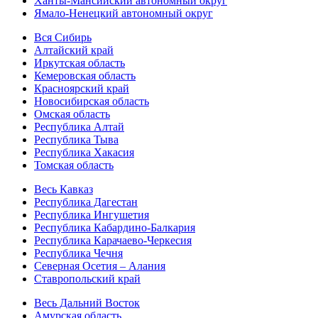
Ханты-Мансийский автономный округ
Ямало-Ненецкий автономный округ
Вся Сибирь
Алтайский край
Иркутская область
Кемеровская область
Красноярский край
Новосибирская область
Омская область
Республика Алтай
Республика Тыва
Республика Хакасия
Томская область
Весь Кавказ
Республика Дагестан
Республика Ингушетия
Республика Кабардино-Балкария
Республика Карачаево-Черкесия
Республика Чечня
Северная Осетия – Алания
Ставропольский край
Весь Дальний Восток
Амурская область