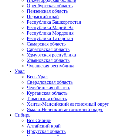
Нижегородская область
Оренбургская область
Пензенская область
Пермский край
Республика Башкортостан
Республика Марий Эл
Республика Мордовия
Республика Татарстан
Самарская область
Саратовская область
Удмуртская республика
Ульяновская область
Чувашская республика
Урал
Весь Урал
Свердловская область
Челябинская область
Курганская область
Тюменская область
Ханты-Мансийский автономный округ
Ямало-Ненецкий автономный округ
Сибирь
Вся Сибирь
Алтайский край
Иркутская область