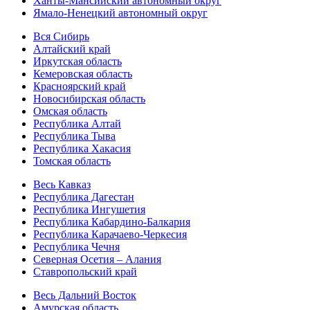
Ханты-Мансийский автономный округ
Ямало-Ненецкий автономный округ
Вся Сибирь
Алтайский край
Иркутская область
Кемеровская область
Красноярский край
Новосибирская область
Омская область
Республика Алтай
Республика Тыва
Республика Хакасия
Томская область
Весь Кавказ
Республика Дагестан
Республика Ингушетия
Республика Кабардино-Балкария
Республика Карачаево-Черкесия
Республика Чечня
Северная Осетия – Алания
Ставропольский край
Весь Дальний Восток
Амурская область