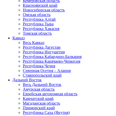
Кемеровская область
Красноярский край
Новосибирская область
Омская область
Республика Алтай
Республика Тыва
Республика Хакасия
Томская область
Кавказ
Весь Кавказ
Республика Дагестан
Республика Ингушетия
Республика Кабардино-Балкария
Республика Карачаево-Черкесия
Республика Чечня
Северная Осетия – Алания
Ставропольский край
Дальний Восток
Весь Дальний Восток
Амурская область
Еврейская автономная область
Камчатский край
Магаданская область
Приморский край
Республика Саха (Якутия)